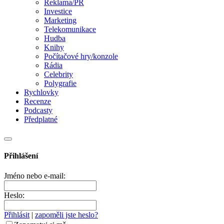
Reklama/PR
Investice
Marketing
Telekomunikace
Hudba
Knihy
Počítačové hry/konzole
Rádia
Celebrity
Polygrafie
Rychlovky
Recenze
Podcasty
Předplatné
Přihlášení
Jméno nebo e-mail:
Heslo:
Přihlásit
|
zapoměli jste heslo?