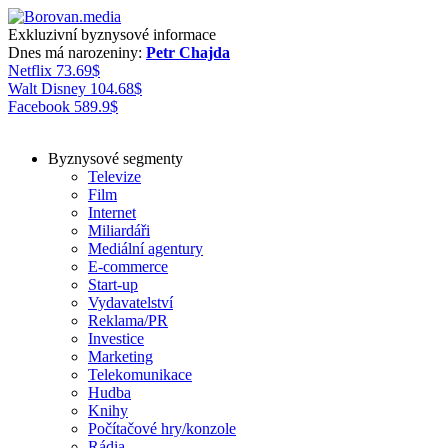
Exkluzivní byznysové informace
Dnes má narozeniny:
Petr Chajda
Netflix
73.69
$
Walt Disney
104.68
$
Facebook
589.9
$
Byznysové segmenty
Televize
Film
Internet
Miliardáři
Mediální agentury
E-commerce
Start-up
Vydavatelství
Reklama/PR
Investice
Marketing
Telekomunikace
Hudba
Knihy
Počítačové hry/konzole
Rádia