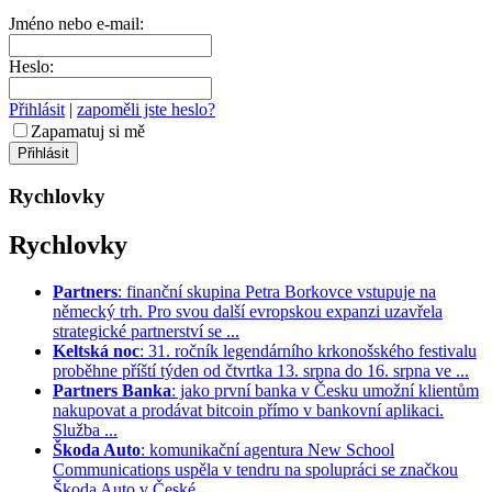
Jméno nebo e-mail:
Heslo:
Přihlásit
|
zapoměli jste heslo?
Zapamatuj si mě
Rychlovky
Rychlovky
Partners
: finanční skupina Petra Borkovce vstupuje na
německý trh. Pro svou další evropskou expanzi uzavřela
strategické partnerství se ...
Keltská noc
: 31. ročník legendárního krkonošského festivalu
proběhne příští týden od čtvrtka 13. srpna do 16. srpna ve ...
Partners Banka
: jako první banka v Česku umožní klientům
nakupovat a prodávat bitcoin přímo v bankovní aplikaci.
Služba ...
Škoda Auto
: komunikační agentura New School
Communications uspěla v tendru na spolupráci se značkou
Škoda Auto v České ...