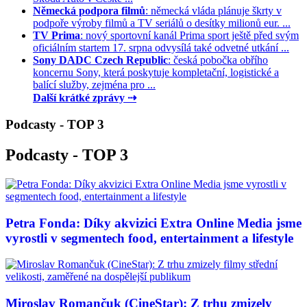
Německá podpora filmů
: německá vláda plánuje škrty v
podpoře výroby filmů a TV seriálů o desítky milionů eur. ...
TV Prima
: nový sportovní kanál Prima sport ještě před svým
oficiálním startem 17. srpna odvysílá také odvetné utkání ...
Sony DADC Czech Republic
: česká pobočka obřího
koncernu Sony, která poskytuje kompletační, logistické a
balící služby, zejména pro ...
Další krátké zprávy ⇢
Podcasty - TOP 3
Podcasty - TOP 3
Petra Fonda: Díky akvizici Extra Online Media jsme
vyrostli v segmentech food, entertainment a lifestyle
Miroslav Romančuk (CineStar): Z trhu zmizely