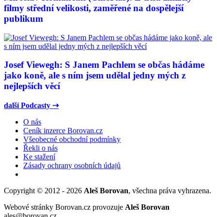
filmy střední velikosti, zaměřené na dospělejší
publikum
Josef Viewegh: S Janem Pachlem se občas hádáme
jako koně, ale s ním jsem udělal jedny mých z
nejlepších věcí
další Podcasty ⇢
O nás
Ceník inzerce Borovan.cz
Všeobecné obchodní podmínky
Řekli o nás
Ke stažení
Zásady ochrany osobních údajů
Copyright © 2012 - 2026
Aleš Borovan
, všechna práva vyhrazena.
Webové stránky Borovan.cz provozuje
Aleš Borovan
ales@borovan.cz.