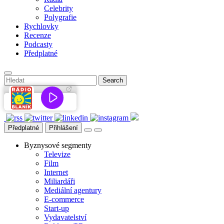
Celebrity
Polygrafie
Rychlovky
Recenze
Podcasty
Předplatné
Předplatné
Přihlášení
Byznysové segmenty
Televize
Film
Internet
Miliardáři
Mediální agentury
E-commerce
Start-up
Vydavatelství