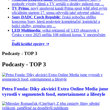
podpoře výroby filmů a TV seriálů o desítky milionů eur. ...
TV Prima
: nový sportovní kanál Prima sport ještě před svým
oficiálním startem 17. srpna odvysílá také odvetné utkání ...
Sony DADC Czech Republic
: česká pobočka obřího
koncernu Sony, která poskytuje kompletační, logistické a
balící služby, zejména pro ...
LED Multimedia
: velká reklamní síť LED obrazovek v
Česku v roce 2025 utržila 108 milionů korun. V meziročním
...
Další krátké zprávy ⇢
Podcasty - TOP 3
Podcasty - TOP 3
Petra Fonda: Díky akvizici Extra Online Media jsme
vyrostli v segmentech food, entertainment a lifestyle