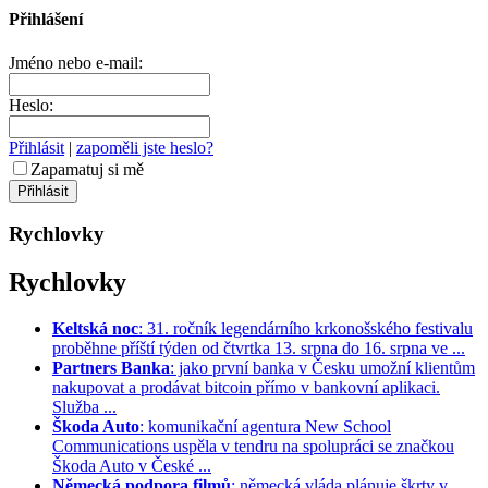
Přihlášení
Jméno nebo e-mail:
Heslo:
Přihlásit
|
zapoměli jste heslo?
Zapamatuj si mě
Rychlovky
Rychlovky
Keltská noc
: 31. ročník legendárního krkonošského festivalu
proběhne příští týden od čtvrtka 13. srpna do 16. srpna ve ...
Partners Banka
: jako první banka v Česku umožní klientům
nakupovat a prodávat bitcoin přímo v bankovní aplikaci.
Služba ...
Škoda Auto
: komunikační agentura New School
Communications uspěla v tendru na spolupráci se značkou
Škoda Auto v České ...
Německá podpora filmů
: německá vláda plánuje škrty v