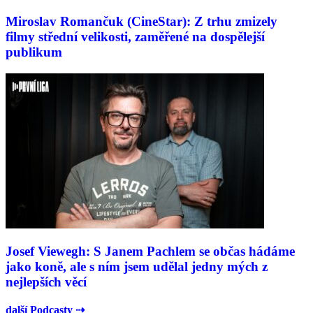
Miroslav Romančuk (CineStar): Z trhu zmizely
filmy střední velikosti, zaměřené na dospělejší
publikum
Josef Viewegh: S Janem Pachlem se občas hádáme
jako koně, ale s ním jsem udělal jedny mých z
nejlepších věcí
další Podcasty ⇢