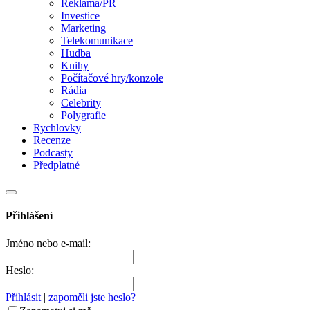
Reklama/PR
Investice
Marketing
Telekomunikace
Hudba
Knihy
Počítačové hry/konzole
Rádia
Celebrity
Polygrafie
Rychlovky
Recenze
Podcasty
Předplatné
Přihlášení
Jméno nebo e-mail:
Heslo:
Přihlásit
|
zapoměli jste heslo?