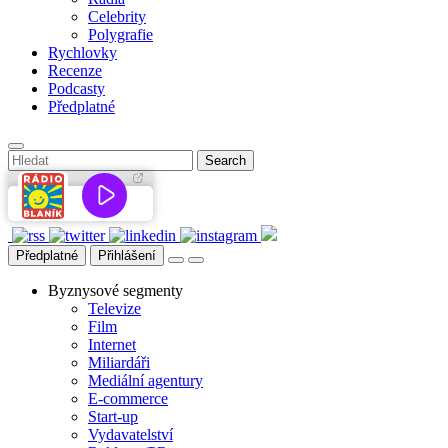
Celebrity
Polygrafie
Rychlovky
Recenze
Podcasty
Předplatné
Předplatné
Přihlášení
Byznysové segmenty
Televize
Film
Internet
Miliardáři
Mediální agentury
E-commerce
Start-up
Vydavatelství