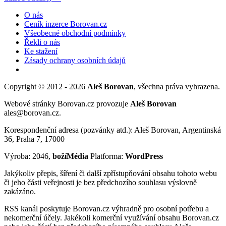
O nás
Ceník inzerce Borovan.cz
Všeobecné obchodní podmínky
Řekli o nás
Ke stažení
Zásady ochrany osobních údajů
Copyright © 2012 - 2026
Aleš Borovan
, všechna práva vyhrazena.
Webové stránky Borovan.cz provozuje
Aleš Borovan
ales@borovan.cz.
Korespondenční adresa (pozvánky atd.): Aleš Borovan, Argentinská
36, Praha 7, 17000
Výroba: 2046,
božíMédia
Platforma:
WordPress
Jakýkoliv přepis, šíření či další zpřístupňování obsahu tohoto webu
či jeho části veřejnosti je bez předchozího souhlasu výslovně
zakázáno.
RSS kanál poskytuje Borovan.cz výhradně pro osobní potřebu a
nekomerční účely. Jakékoli komerční využívání obsahu Borovan.cz