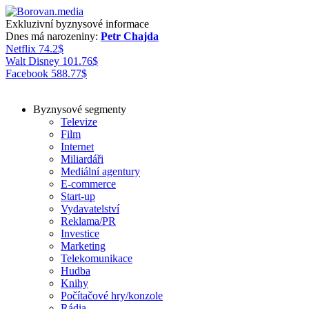
Exkluzivní byznysové informace
Dnes má narozeniny:
Petr Chajda
Netflix
74.2
$
Walt Disney
101.76
$
Facebook
588.77
$
Byznysové segmenty
Televize
Film
Internet
Miliardáři
Mediální agentury
E-commerce
Start-up
Vydavatelství
Reklama/PR
Investice
Marketing
Telekomunikace
Hudba
Knihy
Počítačové hry/konzole
Rádia