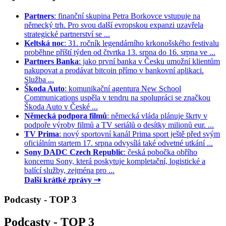
Partners
: finanční skupina Petra Borkovce vstupuje na
německý trh. Pro svou další evropskou expanzi uzavřela
strategické partnerství se ...
Keltská noc
: 31. ročník legendárního krkonošského festivalu
proběhne příští týden od čtvrtka 13. srpna do 16. srpna ve ...
Partners Banka
: jako první banka v Česku umožní klientům
nakupovat a prodávat bitcoin přímo v bankovní aplikaci.
Služba ...
Škoda Auto
: komunikační agentura New School
Communications uspěla v tendru na spolupráci se značkou
Škoda Auto v České ...
Německá podpora filmů
: německá vláda plánuje škrty v
podpoře výroby filmů a TV seriálů o desítky milionů eur. ...
TV Prima
: nový sportovní kanál Prima sport ještě před svým
oficiálním startem 17. srpna odvysílá také odvetné utkání ...
Sony DADC Czech Republic
: česká pobočka obřího
koncernu Sony, která poskytuje kompletační, logistické a
balící služby, zejména pro ...
Další krátké zprávy ⇢
Podcasty - TOP 3
Podcasty - TOP 3