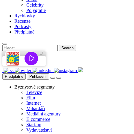
Celebrity
Polygrafie
Rychlovky
Recenze
Podcasty
Předplatné
Předplatné
Přihlášení
Byznysové segmenty
Televize
Film
Internet
Miliardáři
Mediální agentury
E-commerce
Start-up
Vydavatelství