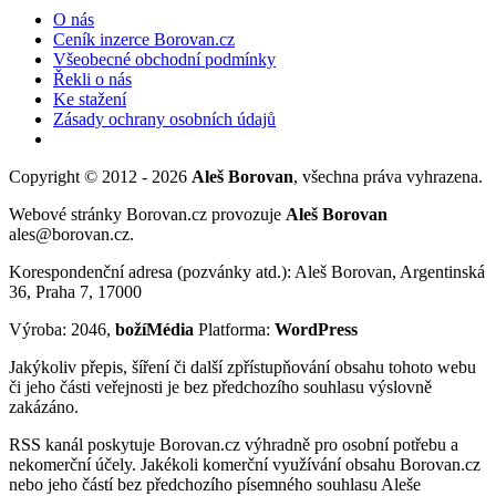
O nás
Ceník inzerce Borovan.cz
Všeobecné obchodní podmínky
Řekli o nás
Ke stažení
Zásady ochrany osobních údajů
Copyright © 2012 - 2026
Aleš Borovan
, všechna práva vyhrazena.
Webové stránky Borovan.cz provozuje
Aleš Borovan
ales@borovan.cz.
Korespondenční adresa (pozvánky atd.): Aleš Borovan, Argentinská
36, Praha 7, 17000
Výroba: 2046,
božíMédia
Platforma:
WordPress
Jakýkoliv přepis, šíření či další zpřístupňování obsahu tohoto webu
či jeho části veřejnosti je bez předchozího souhlasu výslovně
zakázáno.
RSS kanál poskytuje Borovan.cz výhradně pro osobní potřebu a
nekomerční účely. Jakékoli komerční využívání obsahu Borovan.cz
nebo jeho částí bez předchozího písemného souhlasu Aleše