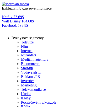
Exkluzivní byznysové informace
Netflix
73.69
$
Walt Disney
104.68
$
Facebook
589.9
$
Byznysové segmenty
Televize
Film
Internet
Miliardáři
Mediální agentury
E-commerce
Start-up
Vydavatelství
Reklama/PR
Investice
Marketing
Telekomunikace
Hudba
Knihy
Počítačové hry/konzole
Rádia