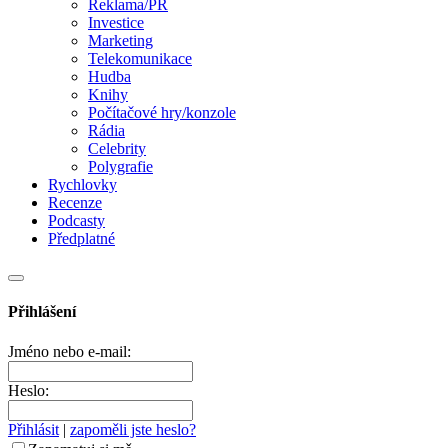
Reklama/PR
Investice
Marketing
Telekomunikace
Hudba
Knihy
Počítačové hry/konzole
Rádia
Celebrity
Polygrafie
Rychlovky
Recenze
Podcasty
Předplatné
Přihlášení
Jméno nebo e-mail:
Heslo:
Přihlásit
|
zapoměli jste heslo?