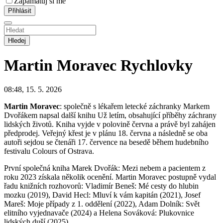
Zapamatuj si mě
Hledej
Martin Moravec
Rychlovky
08:48, 15. 5. 2026
Martin Moravec
: společně s lékařem letecké záchranky Markem
Dvořákem napsal další knihu Už letím, obsahující příběhy záchrany
lidských životů. Kniha vyjde v polovině června a právě byl zahájen
předprodej. Veřejný křest je v plánu 18. června a následně se oba
autoři sejdou se čtenáři 17. července na besedě během hudebního
festivalu Colours of Ostrava.
První společná kniha Marek Dvořák: Mezi nebem a pacientem z
roku 2023 získala několik ocenění. Martin Moravec postupně vydal
řadu knižních rozhovorů: Vladimír Beneš: Mé cesty do hlubin
mozku (2019), David Hecl: Mluví k vám kapitán (2021), Josef
Mareš: Moje případy z 1. oddělení (2022), Adam Dolník: Svět
elitního vyjednavače (2024) a Helena Sováková: Plukovnice
lidských duší (2025).