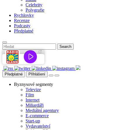
Celebrity
Polygrafie
Rychlovky
Recenze
Podcasty
Předplatné
Předplatné
Přihlášení
Byznysové segmenty
Televize
Film
Internet
Miliardáři
Mediální agentury
E-commerce
Start-up
Vydavatelství