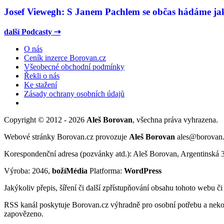
Josef Viewegh: S Janem Pachlem se občas hádáme jako
další Podcasty ⇢
O nás
Ceník inzerce Borovan.cz
Všeobecné obchodní podmínky
Řekli o nás
Ke stažení
Zásady ochrany osobních údajů
Copyright © 2012 - 2026
Aleš Borovan
, všechna práva vyhrazena.
Webové stránky Borovan.cz provozuje
Aleš Borovan
ales@borovan
Korespondenční adresa (pozvánky atd.): Aleš Borovan, Argentinská 
Výroba: 2046,
božíMédia
Platforma:
WordPress
Jakýkoliv přepis, šíření či další zpřístupňování obsahu tohoto webu č
RSS kanál poskytuje Borovan.cz výhradně pro osobní potřebu a neko
zapovězeno.