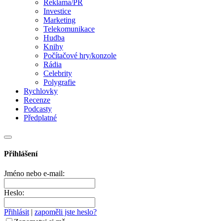
Reklama/PR
Investice
Marketing
Telekomunikace
Hudba
Knihy
Počítačové hry/konzole
Rádia
Celebrity
Polygrafie
Rychlovky
Recenze
Podcasty
Předplatné
Přihlášení
Jméno nebo e-mail:
Heslo:
Přihlásit
|
zapoměli jste heslo?