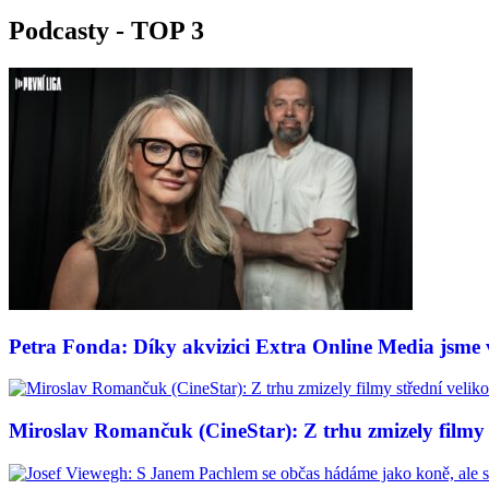
Podcasty - TOP 3
Petra Fonda: Díky akvizici Extra Online Media jsme vy
Miroslav Romančuk (CineStar): Z trhu zmizely filmy s