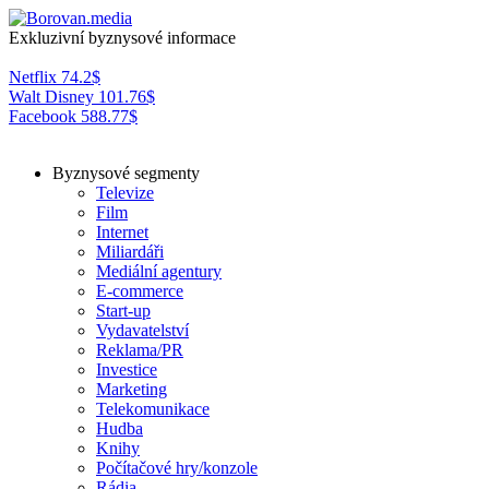
Exkluzivní byznysové informace
Netflix
74.2
$
Walt Disney
101.76
$
Facebook
588.77
$
Byznysové segmenty
Televize
Film
Internet
Miliardáři
Mediální agentury
E-commerce
Start-up
Vydavatelství
Reklama/PR
Investice
Marketing
Telekomunikace
Hudba
Knihy
Počítačové hry/konzole
Rádia