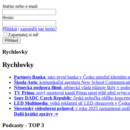
Jméno nebo e-mail:
Heslo:
Přihlásit
|
zapoměli jste heslo?
Zapamatuj si mě
Rychlovky
Rychlovky
Partners Banka
: jako první banka v Česku umožní klientům na
Škoda Auto
: komunikační agentura New School Communication
Německá podpora filmů
: německá vláda plánuje škrty v podpo
TV Prima
: nový sportovní kanál Prima sport ještě před svým of
Sony DADC Czech Republic
: česká pobočka obřího koncernu 
LED Multimedia
: velká reklamní síť LED obrazovek v Česku 
Slovenský videoherní průmysl
: v roku 2025 zaznamenal smíše
Další krátké zprávy ⇢
Podcasty - TOP 3