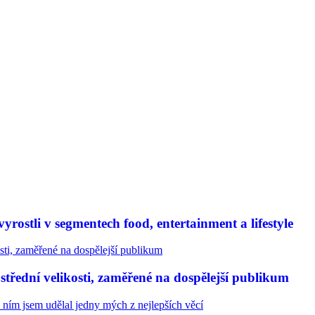
rostli v segmentech food, entertainment a lifestyle
třední velikosti, zaměřené na dospělejší publikum