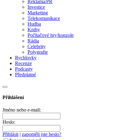
Reklama/PR
Investice
Marketing
Telekomunikace
Hudba
Knihy
Počítačové hry/konzole
Rádia
Celebrity
Polygrafie
Rychlovky
Recenze
Podcasty
Předplatné
Přihlášení
Jméno nebo e-mail:
Heslo:
Přihlásit
|
zapoměli jste heslo?