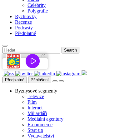
Celebrity
Polygrafie
Rychlovky
Recenze
Podcasty
Předplatné
Předplatné
Přihlášení
Byznysové segmenty
Televize
Film
Internet
Miliardáři
Mediální agentury
E-commerce
Start-up
Vydavatelství