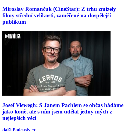
Miroslav Romančuk (CineStar): Z trhu zmizely
filmy střední velikosti, zaměřené na dospělejší
publikum
Josef Viewegh: S Janem Pachlem se občas hádáme
jako koně, ale s ním jsem udělal jedny mých z
nejlepších věcí
další Podcasty ⇢