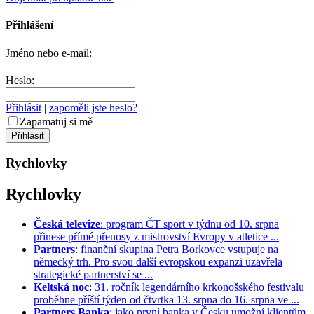
Přihlášení
Jméno nebo e-mail:
Heslo:
Přihlásit
|
zapoměli jste heslo?
Zapamatuj si mě
Rychlovky
Rychlovky
Česká televize
: program ČT sport v týdnu od 10. srpna
přinese přímé přenosy z mistrovství Evropy v atletice ...
Partners
: finanční skupina Petra Borkovce vstupuje na
německý trh. Pro svou další evropskou expanzi uzavřela
strategické partnerství se ...
Keltská noc
: 31. ročník legendárního krkonošského festivalu
proběhne příští týden od čtvrtka 13. srpna do 16. srpna ve ...
Partners Banka
: jako první banka v Česku umožní klientům