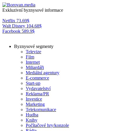
Exkluzivní byznysové informace
Netflix
73.69
$
Walt Disney
104.68
$
Facebook
589.9
$
Byznysové segmenty
Televize
Film
Internet
Miliardáři
Mediální agentury
E-commerce
Start-up
Vydavatelství
Reklama/PR
Investice
Marketing
Telekomunikace
Hudba
Knihy
Počítačové hry/konzole
Rádia