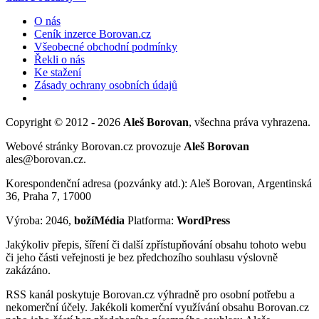
O nás
Ceník inzerce Borovan.cz
Všeobecné obchodní podmínky
Řekli o nás
Ke stažení
Zásady ochrany osobních údajů
Copyright © 2012 - 2026
Aleš Borovan
, všechna práva vyhrazena.
Webové stránky Borovan.cz provozuje
Aleš Borovan
ales@borovan.cz.
Korespondenční adresa (pozvánky atd.): Aleš Borovan, Argentinská
36, Praha 7, 17000
Výroba: 2046,
božíMédia
Platforma:
WordPress
Jakýkoliv přepis, šíření či další zpřístupňování obsahu tohoto webu
či jeho části veřejnosti je bez předchozího souhlasu výslovně
zakázáno.
RSS kanál poskytuje Borovan.cz výhradně pro osobní potřebu a
nekomerční účely. Jakékoli komerční využívání obsahu Borovan.cz