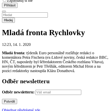
Zapamatuj si mě
Hledej
Mladá fronta
Rychlovky
12:23, 14. 1. 2020
Mladá fronta
: týdeník Euro personálně rozšiřuje redakci o
komentátora Petra Fischera (ex-Lidové noviny, česká redakce BBC,
HN, ČT, naposledy byl šéfredaktorem Českého rozhlasu Vltava),
novým šéfeditorem je Petr Třešňák, editorem Michal Hron a na
pozici redaktorky nastoupila Klára Donathová.
Odběr newsletteru
Odběr newsletteru:
Objednat předplatné zde