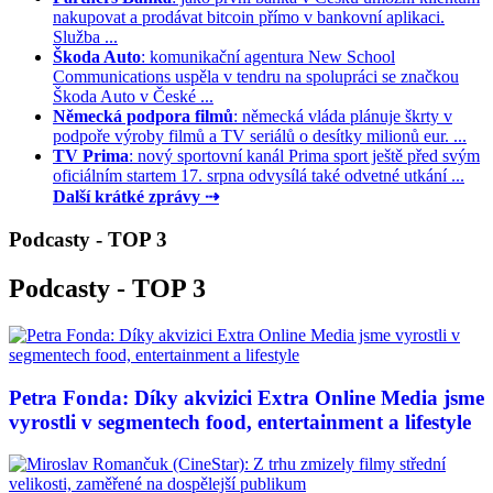
nakupovat a prodávat bitcoin přímo v bankovní aplikaci.
Služba ...
Škoda Auto
: komunikační agentura New School
Communications uspěla v tendru na spolupráci se značkou
Škoda Auto v České ...
Německá podpora filmů
: německá vláda plánuje škrty v
podpoře výroby filmů a TV seriálů o desítky milionů eur. ...
TV Prima
: nový sportovní kanál Prima sport ještě před svým
oficiálním startem 17. srpna odvysílá také odvetné utkání ...
Další krátké zprávy ⇢
Podcasty - TOP 3
Podcasty - TOP 3
Petra Fonda: Díky akvizici Extra Online Media jsme
vyrostli v segmentech food, entertainment a lifestyle