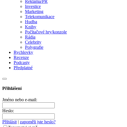
Reklama/PR
Investice
Marketing
Telekomunikace
Hudba
Knihy
Počítačové hry/konzole
Rádia
Celebrity
Polygrafie
Rychlovky
Recenze
Podcasty
Předplatné
Přihlášení
Jméno nebo e-mail:
Heslo:
Přihlásit
|
zapoměli jste heslo?