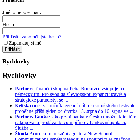
Jméno nebo e-mail:
Heslo:
Přihlásit
|
zapoměli jste heslo?
Zapamatuj si mě
Rychlovky
Rychlovky
Partners
: finanční skupina Petra Borkovce vstupuje na
německý trh. Pro svou další evropskou expanzi uzavřela
strategické partnerství se ...
Keltská noc
: 31. ročník legendárního krkonošského festivalu
proběhne příští týden od čtvrtka 13. srpna do 16. srpna ve ...
Partners Banka
: jako první banka v Česku umožní klientům
nakupovat a prodávat bitcoin přímo v bankovní aplikaci.
Služba ...
Škoda Auto
: komunikační agentura New School
Communications uspěla v tendru na spolupráci se značkou