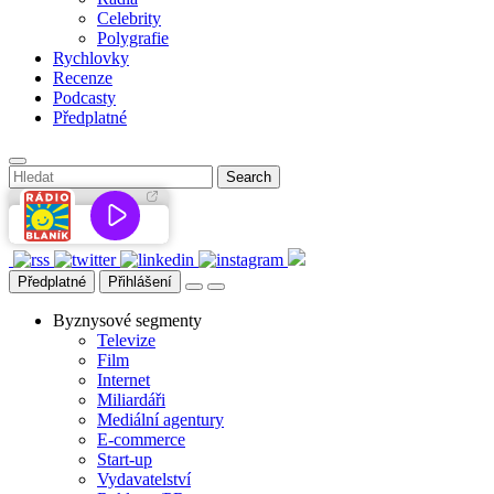
Celebrity
Polygrafie
Rychlovky
Recenze
Podcasty
Předplatné
Předplatné
Přihlášení
Byznysové segmenty
Televize
Film
Internet
Miliardáři
Mediální agentury
E-commerce
Start-up
Vydavatelství