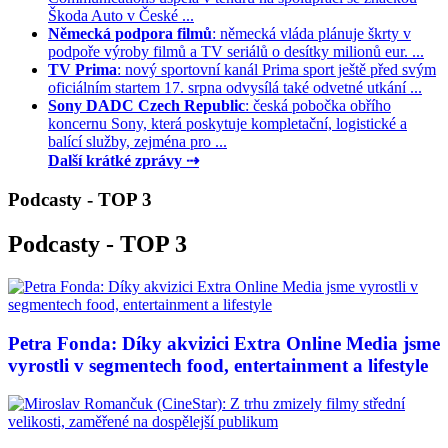
Škoda Auto v České ...
Německá podpora filmů
: německá vláda plánuje škrty v
podpoře výroby filmů a TV seriálů o desítky milionů eur. ...
TV Prima
: nový sportovní kanál Prima sport ještě před svým
oficiálním startem 17. srpna odvysílá také odvetné utkání ...
Sony DADC Czech Republic
: česká pobočka obřího
koncernu Sony, která poskytuje kompletační, logistické a
balící služby, zejména pro ...
Další krátké zprávy ⇢
Podcasty - TOP 3
Podcasty - TOP 3
Petra Fonda: Díky akvizici Extra Online Media jsme
vyrostli v segmentech food, entertainment a lifestyle