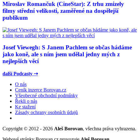
Miroslav Romančuk (CineStar): Z trhu zmizely
filmy střední velikosti, zaměřené na dospělejší
publikum
Josef Viewegh: S Janem Pachlem se občas hádáme
jako koně, ale s ním jsem udělal jedny mých z
nejlepších věcí
další Podcasty ⇢
O nás
Ceník inzerce Borovan.cz
Všeobecné obchodní podmínky
Řekli o nás
Ke stažení
Zásady ochrany osobních údajů
Copyright © 2012 - 2026
Aleš Borovan
, všechna práva vyhrazena.
Webové stránky Borovan.cz provozuje
Aleš Borovan