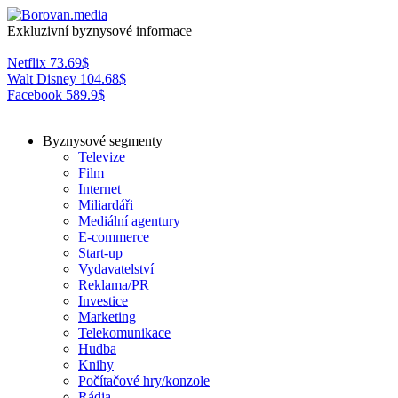
Exkluzivní byznysové informace
Netflix
73.69
$
Walt Disney
104.68
$
Facebook
589.9
$
Byznysové segmenty
Televize
Film
Internet
Miliardáři
Mediální agentury
E-commerce
Start-up
Vydavatelství
Reklama/PR
Investice
Marketing
Telekomunikace
Hudba
Knihy
Počítačové hry/konzole
Rádia