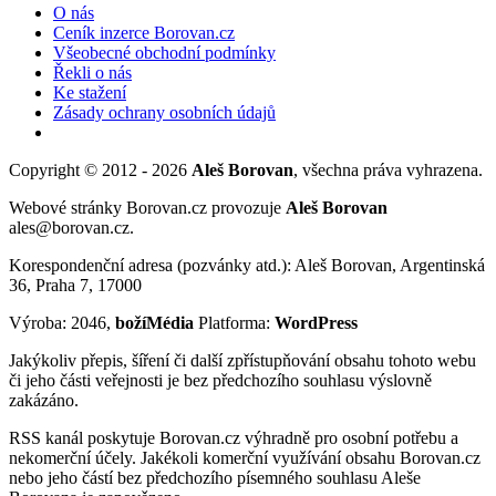
O nás
Ceník inzerce Borovan.cz
Všeobecné obchodní podmínky
Řekli o nás
Ke stažení
Zásady ochrany osobních údajů
Copyright © 2012 - 2026
Aleš Borovan
, všechna práva vyhrazena.
Webové stránky Borovan.cz provozuje
Aleš Borovan
ales@borovan.cz.
Korespondenční adresa (pozvánky atd.): Aleš Borovan, Argentinská
36, Praha 7, 17000
Výroba: 2046,
božíMédia
Platforma:
WordPress
Jakýkoliv přepis, šíření či další zpřístupňování obsahu tohoto webu
či jeho části veřejnosti je bez předchozího souhlasu výslovně
zakázáno.
RSS kanál poskytuje Borovan.cz výhradně pro osobní potřebu a
nekomerční účely. Jakékoli komerční využívání obsahu Borovan.cz
nebo jeho částí bez předchozího písemného souhlasu Aleše