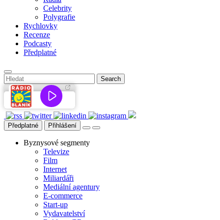
Celebrity
Polygrafie
Rychlovky
Recenze
Podcasty
Předplatné
Předplatné
Přihlášení
Byznysové segmenty
Televize
Film
Internet
Miliardáři
Mediální agentury
E-commerce
Start-up
Vydavatelství