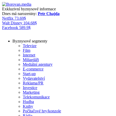
Exkluzivní byznysové informace
Dnes má narozeniny:
Petr Chajda
Netflix
73.69
$
Walt Disney
104.68
$
Facebook
589.9
$
Byznysové segmenty
Televize
Film
Internet
Miliardáři
Mediální agentury
E-commerce
Start-up
Vydavatelství
Reklama/PR
Investice
Marketing
Telekomunikace
Hudba
Knihy
Počítačové hry/konzole
Rádia