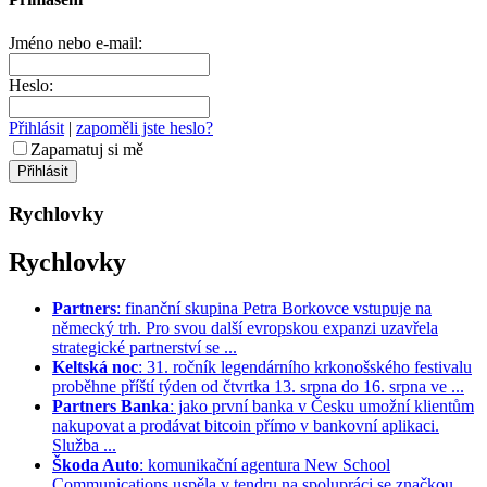
Jméno nebo e-mail:
Heslo:
Přihlásit
|
zapoměli jste heslo?
Zapamatuj si mě
Rychlovky
Rychlovky
Partners
: finanční skupina Petra Borkovce vstupuje na
německý trh. Pro svou další evropskou expanzi uzavřela
strategické partnerství se ...
Keltská noc
: 31. ročník legendárního krkonošského festivalu
proběhne příští týden od čtvrtka 13. srpna do 16. srpna ve ...
Partners Banka
: jako první banka v Česku umožní klientům
nakupovat a prodávat bitcoin přímo v bankovní aplikaci.
Služba ...
Škoda Auto
: komunikační agentura New School
Communications uspěla v tendru na spolupráci se značkou