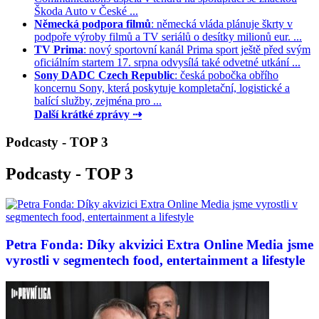
Škoda Auto v České ...
Německá podpora filmů
: německá vláda plánuje škrty v
podpoře výroby filmů a TV seriálů o desítky milionů eur. ...
TV Prima
: nový sportovní kanál Prima sport ještě před svým
oficiálním startem 17. srpna odvysílá také odvetné utkání ...
Sony DADC Czech Republic
: česká pobočka obřího
koncernu Sony, která poskytuje kompletační, logistické a
balící služby, zejména pro ...
Další krátké zprávy ⇢
Podcasty - TOP 3
Podcasty - TOP 3
Petra Fonda: Díky akvizici Extra Online Media jsme
vyrostli v segmentech food, entertainment a lifestyle