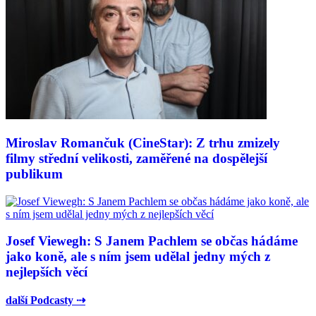
Miroslav Romančuk (CineStar): Z trhu zmizely
filmy střední velikosti, zaměřené na dospělejší
publikum
Josef Viewegh: S Janem Pachlem se občas hádáme
jako koně, ale s ním jsem udělal jedny mých z
nejlepších věcí
další Podcasty ⇢