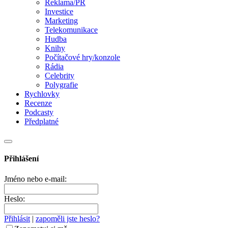
Reklama/PR
Investice
Marketing
Telekomunikace
Hudba
Knihy
Počítačové hry/konzole
Rádia
Celebrity
Polygrafie
Rychlovky
Recenze
Podcasty
Předplatné
Přihlášení
Jméno nebo e-mail:
Heslo:
Přihlásit
|
zapoměli jste heslo?