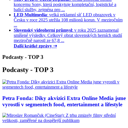
koncernu Sony, která poskytuje kompletační, logistické a
balící služby, zejména pro ...
LED Multimedia
: velká reklamní síť LED obrazovek v
Česku v roce 2025 utržila 108 milionů korun. V meziročním
...
Slovenský videoherní průmysl
: v roku 2025 zaznamenal
smíšené výsledky. Celkový obrat slovenských herních studií
meziročně narostl ze 67,8 ...
Další krátké zprávy ⇢
Podcasty - TOP 3
Podcasty - TOP 3
Petra Fonda: Díky akvizici Extra Online Media jsme
vyrostli v segmentech food, entertainment a lifestyle