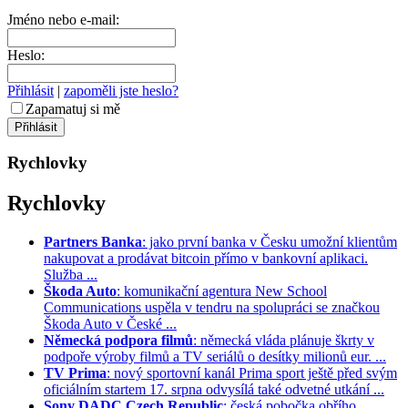
Jméno nebo e-mail:
Heslo:
Přihlásit
|
zapoměli jste heslo?
Zapamatuj si mě
Rychlovky
Rychlovky
Partners Banka
: jako první banka v Česku umožní klientům
nakupovat a prodávat bitcoin přímo v bankovní aplikaci.
Služba ...
Škoda Auto
: komunikační agentura New School
Communications uspěla v tendru na spolupráci se značkou
Škoda Auto v České ...
Německá podpora filmů
: německá vláda plánuje škrty v
podpoře výroby filmů a TV seriálů o desítky milionů eur. ...
TV Prima
: nový sportovní kanál Prima sport ještě před svým
oficiálním startem 17. srpna odvysílá také odvetné utkání ...
Sony DADC Czech Republic
: česká pobočka obřího