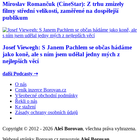
Miroslav Romančuk (CineStar): Z trhu zmizely
filmy střední velikosti, zaměřené na dospělejší
publikum
Josef Viewegh: S Janem Pachlem se občas hádáme
jako koně, ale s ním jsem udělal jedny mých z
nejlepších věcí
další Podcasty ⇢
O nás
Ceník inzerce Borovan.cz
Všeobecné obchodní podmínky
Řekli o nás
Ke stažení
Zásady ochrany osobních údajů
Copyright © 2012 - 2026
Aleš Borovan
, všechna práva vyhrazena.
Webové stránky Borovan.cz provozuje
Aleš Borovan