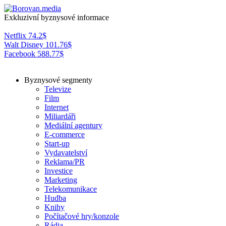
Exkluzivní byznysové informace
Netflix
74.2
$
Walt Disney
101.76
$
Facebook
588.77
$
Byznysové segmenty
Televize
Film
Internet
Miliardáři
Mediální agentury
E-commerce
Start-up
Vydavatelství
Reklama/PR
Investice
Marketing
Telekomunikace
Hudba
Knihy
Počítačové hry/konzole
Rádia