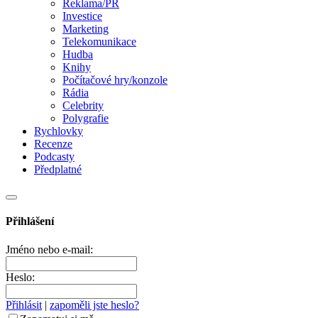
Reklama/PR
Investice
Marketing
Telekomunikace
Hudba
Knihy
Počítačové hry/konzole
Rádia
Celebrity
Polygrafie
Rychlovky
Recenze
Podcasty
Předplatné
Přihlášení
Jméno nebo e-mail:
Heslo:
Přihlásit
|
zapoměli jste heslo?