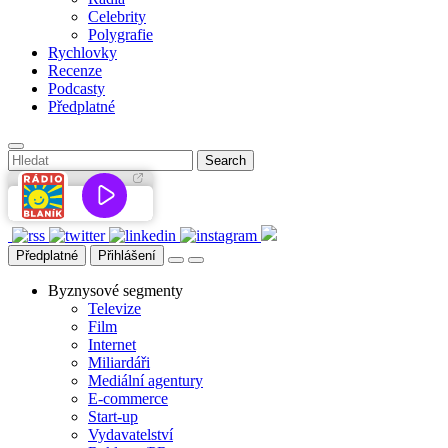
Celebrity
Polygrafie
Rychlovky
Recenze
Podcasty
Předplatné
Předplatné
Přihlášení
Byznysové segmenty
Televize
Film
Internet
Miliardáři
Mediální agentury
E-commerce
Start-up
Vydavatelství