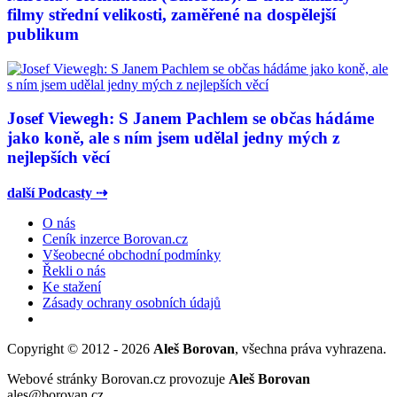
filmy střední velikosti, zaměřené na dospělejší
publikum
Josef Viewegh: S Janem Pachlem se občas hádáme
jako koně, ale s ním jsem udělal jedny mých z
nejlepších věcí
další Podcasty ⇢
O nás
Ceník inzerce Borovan.cz
Všeobecné obchodní podmínky
Řekli o nás
Ke stažení
Zásady ochrany osobních údajů
Copyright © 2012 - 2026
Aleš Borovan
, všechna práva vyhrazena.
Webové stránky Borovan.cz provozuje
Aleš Borovan
ales@borovan.cz.