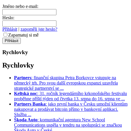
Jméno nebo e-mail:
Heslo:
Přihlásit
|
zapoměli jste heslo?
Zapamatuj si mě
Rychlovky
Rychlovky
Partners
: finanční skupina Petra Borkovce vstupuje na
německý trh. Pro svou další evropskou expanzi uzavřela
strategické partnerství se ...
Keltská noc
: 31. ročník legendárního krkonošského festivalu
proběhne příští týden od čtvrtka 13. srpna do 16. srpna ve ...
Partners Banka
: jako první banka v Česku umožní klientům
nakupovat a prodávat bitcoin přímo v bankovní aplikaci.
Služba ...
Škoda Auto
: komunikační agentura New School
Communications uspěla v tendru na spolupráci se značkou
Škoda Auto v České ...