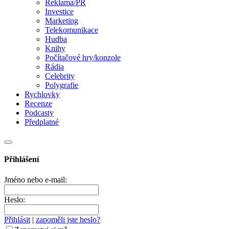
Reklama/PR
Investice
Marketing
Telekomunikace
Hudba
Knihy
Počítačové hry/konzole
Rádia
Celebrity
Polygrafie
Rychlovky
Recenze
Podcasty
Předplatné
Přihlášení
Jméno nebo e-mail:
Heslo:
Přihlásit
|
zapoměli jste heslo?