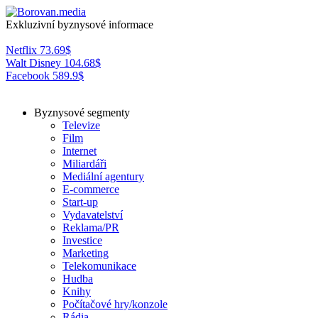
Exkluzivní byznysové informace
Netflix
73.69
$
Walt Disney
104.68
$
Facebook
589.9
$
Byznysové segmenty
Televize
Film
Internet
Miliardáři
Mediální agentury
E-commerce
Start-up
Vydavatelství
Reklama/PR
Investice
Marketing
Telekomunikace
Hudba
Knihy
Počítačové hry/konzole
Rádia