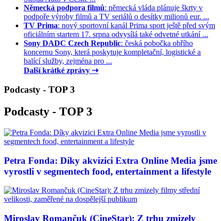
Německá podpora filmů
: německá vláda plánuje škrty v
podpoře výroby filmů a TV seriálů o desítky milionů eur. ...
TV Prima
: nový sportovní kanál Prima sport ještě před svým
oficiálním startem 17. srpna odvysílá také odvetné utkání ...
Sony DADC Czech Republic
: česká pobočka obřího
koncernu Sony, která poskytuje kompletační, logistické a
balící služby, zejména pro ...
Další krátké zprávy ⇢
Podcasty - TOP 3
Podcasty - TOP 3
Petra Fonda: Díky akvizici Extra Online Media jsme
vyrostli v segmentech food, entertainment a lifestyle
Miroslav Romančuk (CineStar): Z trhu zmizely