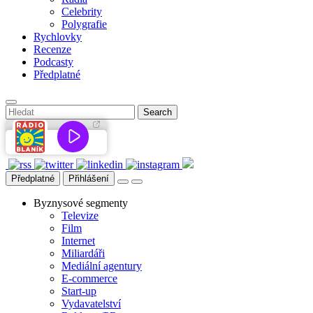
Celebrity
Polygrafie
Rychlovky
Recenze
Podcasty
Předplatné
Předplatné
Přihlášení
Byznysové segmenty
Televize
Film
Internet
Miliardáři
Mediální agentury
E-commerce
Start-up
Vydavatelství