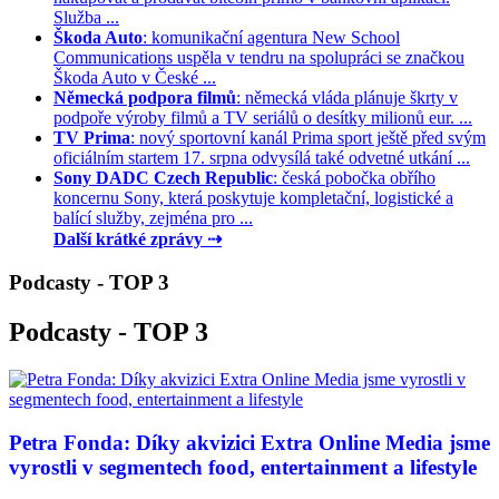
Služba ...
Škoda Auto
: komunikační agentura New School
Communications uspěla v tendru na spolupráci se značkou
Škoda Auto v České ...
Německá podpora filmů
: německá vláda plánuje škrty v
podpoře výroby filmů a TV seriálů o desítky milionů eur. ...
TV Prima
: nový sportovní kanál Prima sport ještě před svým
oficiálním startem 17. srpna odvysílá také odvetné utkání ...
Sony DADC Czech Republic
: česká pobočka obřího
koncernu Sony, která poskytuje kompletační, logistické a
balící služby, zejména pro ...
Další krátké zprávy ⇢
Podcasty - TOP 3
Podcasty - TOP 3
Petra Fonda: Díky akvizici Extra Online Media jsme
vyrostli v segmentech food, entertainment a lifestyle