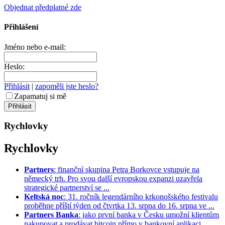
Objednat předplatné zde
Přihlášení
Jméno nebo e-mail:
Heslo:
Přihlásit
|
zapoměli jste heslo?
Zapamatuj si mě
Rychlovky
Rychlovky
Partners
: finanční skupina Petra Borkovce vstupuje na
německý trh. Pro svou další evropskou expanzi uzavřela
strategické partnerství se ...
Keltská noc
: 31. ročník legendárního krkonošského festivalu
proběhne příští týden od čtvrtka 13. srpna do 16. srpna ve ...
Partners Banka
: jako první banka v Česku umožní klientům
nakupovat a prodávat bitcoin přímo v bankovní aplikaci.