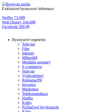
Exkluzivní byznysové informace
Netflix
73.69
$
Walt Disney
104.68
$
Facebook
589.9
$
Byznysové segmenty
Televize
Film
Internet
Miliardáři
Mediální agentury
E-commerce
Start-up
Vydavatelství
Reklama/PR
Investice
Marketing
Telekomunikace
Hudba
Knihy
Počítačové hry/konzole
Rádia