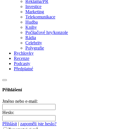
Reklama/PR
Investice
Marketing
Telekomunikace
Hudba
Knihy
Počítačové hry/konzole
Rádia
Celebrity
Polygrafie
Rychlovky
Recenze
Podcasty
Předplatné
Přihlášení
Jméno nebo e-mail:
Heslo:
Přihlásit
|
zapoměli jste heslo?