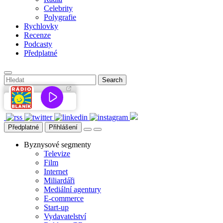
Celebrity
Polygrafie
Rychlovky
Recenze
Podcasty
Předplatné
Předplatné
Přihlášení
Byznysové segmenty
Televize
Film
Internet
Miliardáři
Mediální agentury
E-commerce
Start-up
Vydavatelství