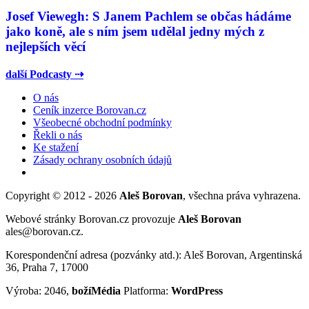
Josef Viewegh: S Janem Pachlem se občas hádáme
jako koně, ale s ním jsem udělal jedny mých z
nejlepších věcí
další Podcasty ⇢
O nás
Ceník inzerce Borovan.cz
Všeobecné obchodní podmínky
Řekli o nás
Ke stažení
Zásady ochrany osobních údajů
Copyright © 2012 - 2026
Aleš Borovan
, všechna práva vyhrazena.
Webové stránky Borovan.cz provozuje
Aleš Borovan
ales@borovan.cz.
Korespondenční adresa (pozvánky atd.): Aleš Borovan, Argentinská
36, Praha 7, 17000
Výroba: 2046,
božíMédia
Platforma:
WordPress