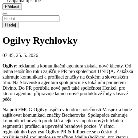
Zapamatuj si mě
Hledej
Ogilvy
Rychlovky
07:45, 25. 5. 2026
Ogilvy
: reklamní a komunikační agentura získala nové klienty. Od
ledna letošního roku zajišťuje PR pro společnost UNIQA. Zakázka
zahrnuje komunikaci a profilaci značky na českém a slovenském
trhu. Na Slovensku agentura spolupracuje s lokálním partnerem
Divino. Do PR portfolia nově patří také společnost Henkel, pro
kterou agentura připravuje launch nové produktové řady vlasové
péče.
Na poli FMCG Ogilvy uspělo v tendru společnosti Maspex a bude
zajišťovat komunikaci značky Becherovka. Spolupráce zahrnuje
komunikaci nových produktů a jejich vstup do nových tržních
segmentů i profilaci a upevnění brandové pozice. V rámci
regionálního byznysu Ogilvy PR & Influence se o český trh
rozšiřuje také spolupráce se značkou Maille (hořčice), pro kterou