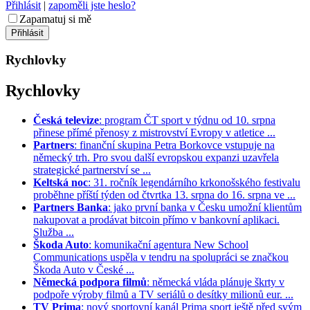
Přihlásit
|
zapoměli jste heslo?
Zapamatuj si mě
Rychlovky
Rychlovky
Česká televize
: program ČT sport v týdnu od 10. srpna
přinese přímé přenosy z mistrovství Evropy v atletice ...
Partners
: finanční skupina Petra Borkovce vstupuje na
německý trh. Pro svou další evropskou expanzi uzavřela
strategické partnerství se ...
Keltská noc
: 31. ročník legendárního krkonošského festivalu
proběhne příští týden od čtvrtka 13. srpna do 16. srpna ve ...
Partners Banka
: jako první banka v Česku umožní klientům
nakupovat a prodávat bitcoin přímo v bankovní aplikaci.
Služba ...
Škoda Auto
: komunikační agentura New School
Communications uspěla v tendru na spolupráci se značkou
Škoda Auto v České ...
Německá podpora filmů
: německá vláda plánuje škrty v
podpoře výroby filmů a TV seriálů o desítky milionů eur. ...
TV Prima
: nový sportovní kanál Prima sport ještě před svým