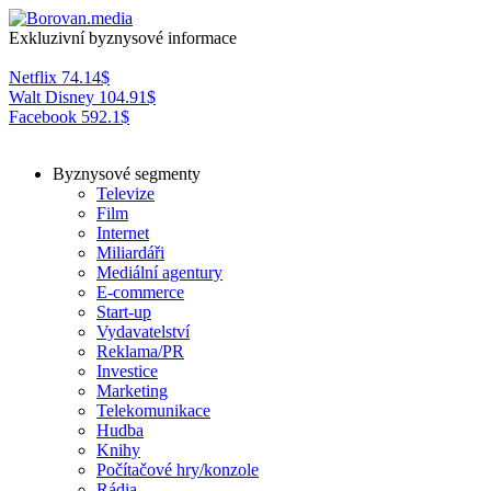
Exkluzivní byznysové informace
Netflix
74.14
$
Walt Disney
104.91
$
Facebook
592.1
$
Byznysové segmenty
Televize
Film
Internet
Miliardáři
Mediální agentury
E-commerce
Start-up
Vydavatelství
Reklama/PR
Investice
Marketing
Telekomunikace
Hudba
Knihy
Počítačové hry/konzole
Rádia