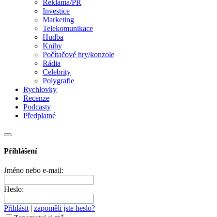
Reklama/PR
Investice
Marketing
Telekomunikace
Hudba
Knihy
Počítačové hry/konzole
Rádia
Celebrity
Polygrafie
Rychlovky
Recenze
Podcasty
Předplatné
Přihlášení
Jméno nebo e-mail:
Heslo:
Přihlásit
|
zapoměli jste heslo?