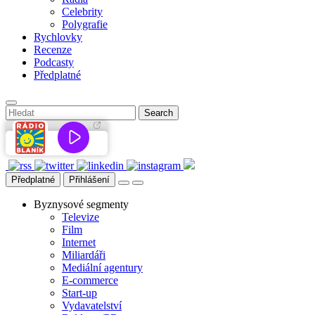
Celebrity
Polygrafie
Rychlovky
Recenze
Podcasty
Předplatné
Předplatné
Přihlášení
Byznysové segmenty
Televize
Film
Internet
Miliardáři
Mediální agentury
E-commerce
Start-up
Vydavatelství