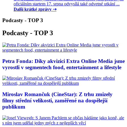
oficiálním startem 17. srpna odvysílá také odvetné utkání ...
Další krátké zprávy ⇢
Podcasty - TOP 3
Podcasty - TOP 3
Petra Fonda: Díky akvizici Extra Online Media jsme
vyrostli v segmentech food, entertainment a lifestyle
Miroslav Romančuk (CineStar): Z trhu zmizely
filmy střední velikosti, zaměřené na dospělejší
publikum