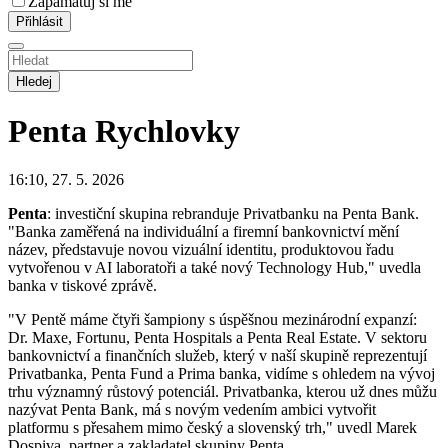
Zapamatuj si mě
Hledej
Penta
Rychlovky
16:10, 27. 5. 2026
Penta
: investiční skupina rebranduje Privatbanku na Penta Bank.
"Banka zaměřená na individuální a firemní bankovnictví mění
název, představuje novou vizuální identitu, produktovou řadu
vytvořenou v AI laboratoři a také nový Technology Hub," uvedla
banka v tiskové zprávě.
"V Pentě máme čtyři šampiony s úspěšnou mezinárodní expanzí:
Dr. Maxe, Fortunu, Penta Hospitals a Penta Real Estate. V sektoru
bankovnictví a finančních služeb, který v naší skupině reprezentují
Privatbanka, Penta Fund a Prima banka, vidíme s ohledem na vývoj
trhu významný růstový potenciál. Privatbanka, kterou už dnes můžu
nazývat Penta Bank, má s novým vedením ambici vytvořit
platformu s přesahem mimo český a slovenský trh," uvedl Marek
Dospiva, partner a zakladatel skupiny Penta.