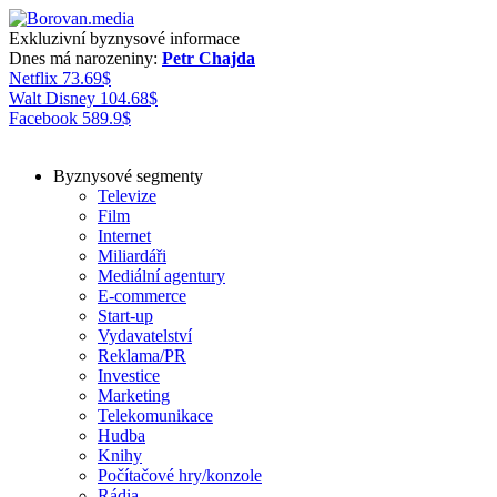
Exkluzivní byznysové informace
Dnes má narozeniny:
Petr Chajda
Netflix
73.69
$
Walt Disney
104.68
$
Facebook
589.9
$
Byznysové segmenty
Televize
Film
Internet
Miliardáři
Mediální agentury
E-commerce
Start-up
Vydavatelství
Reklama/PR
Investice
Marketing
Telekomunikace
Hudba
Knihy
Počítačové hry/konzole
Rádia