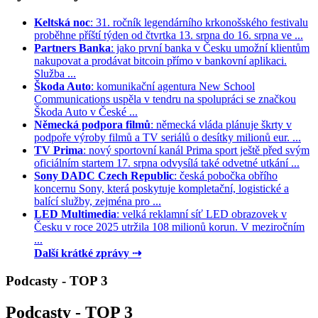
Keltská noc
: 31. ročník legendárního krkonošského festivalu
proběhne příští týden od čtvrtka 13. srpna do 16. srpna ve ...
Partners Banka
: jako první banka v Česku umožní klientům
nakupovat a prodávat bitcoin přímo v bankovní aplikaci.
Služba ...
Škoda Auto
: komunikační agentura New School
Communications uspěla v tendru na spolupráci se značkou
Škoda Auto v České ...
Německá podpora filmů
: německá vláda plánuje škrty v
podpoře výroby filmů a TV seriálů o desítky milionů eur. ...
TV Prima
: nový sportovní kanál Prima sport ještě před svým
oficiálním startem 17. srpna odvysílá také odvetné utkání ...
Sony DADC Czech Republic
: česká pobočka obřího
koncernu Sony, která poskytuje kompletační, logistické a
balící služby, zejména pro ...
LED Multimedia
: velká reklamní síť LED obrazovek v
Česku v roce 2025 utržila 108 milionů korun. V meziročním
...
Další krátké zprávy ⇢
Podcasty - TOP 3
Podcasty - TOP 3