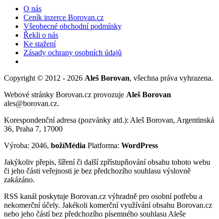
O nás
Ceník inzerce Borovan.cz
Všeobecné obchodní podmínky
Řekli o nás
Ke stažení
Zásady ochrany osobních údajů
Copyright © 2012 - 2026
Aleš Borovan
, všechna práva vyhrazena.
Webové stránky Borovan.cz provozuje
Aleš Borovan
ales@borovan.cz.
Korespondenční adresa (pozvánky atd.): Aleš Borovan, Argentinská
36, Praha 7, 17000
Výroba: 2046,
božíMédia
Platforma:
WordPress
Jakýkoliv přepis, šíření či další zpřístupňování obsahu tohoto webu
či jeho části veřejnosti je bez předchozího souhlasu výslovně
zakázáno.
RSS kanál poskytuje Borovan.cz výhradně pro osobní potřebu a
nekomerční účely. Jakékoli komerční využívání obsahu Borovan.cz
nebo jeho částí bez předchozího písemného souhlasu Aleše