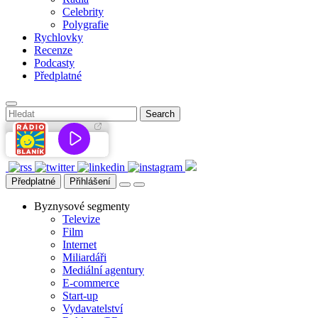
Celebrity
Polygrafie
Rychlovky
Recenze
Podcasty
Předplatné
Předplatné
Přihlášení
Byznysové segmenty
Televize
Film
Internet
Miliardáři
Mediální agentury
E-commerce
Start-up
Vydavatelství