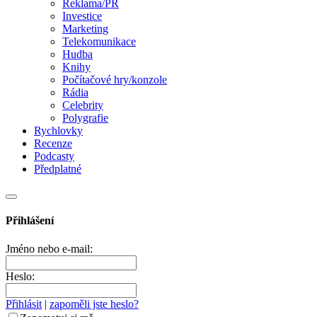
Reklama/PR
Investice
Marketing
Telekomunikace
Hudba
Knihy
Počítačové hry/konzole
Rádia
Celebrity
Polygrafie
Rychlovky
Recenze
Podcasty
Předplatné
Přihlášení
Jméno nebo e-mail:
Heslo:
Přihlásit
|
zapoměli jste heslo?