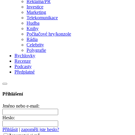
Reklama/PR
Investice
Marketing
Telekomunikace
Hudba
Knihy
Počítačové hry/konzole
Rádia
Celebrity
Polygrafie
Rychlovky
Recenze
Podcasty
Předplatné
Přihlášení
Jméno nebo e-mail:
Heslo:
Přihlásit
|
zapoměli jste heslo?