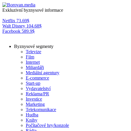
Exkluzivní byznysové informace
Netflix
73.69
$
Walt Disney
104.68
$
Facebook
589.9
$
Byznysové segmenty
Televize
Film
Internet
Miliardáři
Mediální agentury
E-commerce
Start-up
Vydavatelství
Reklama/PR
Investice
Marketing
Telekomunikace
Hudba
Knihy
Počítačové hry/konzole
Rádia