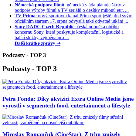
Německá podpora filmů
: německá vláda plánuje škrty v
podpoře výroby filmů a TV seriálů o desítky milionů eur. ...
TV Prima
: nový sportovní kanál Prima sport ještě před svým
oficiálním startem 17. srpna odvysílá také odvetné utkání ...
Sony DADC Czech Republic
: česká pobočka obřího
koncernu Sony, která poskytuje kompletační, logistické a
balící služby, zejména pro ...
Další krátké zprávy ⇢
Podcasty - TOP 3
Podcasty - TOP 3
Petra Fonda: Díky akvizici Extra Online Media jsme
vyrostli v segmentech food, entertainment a lifestyle
Miroslav Romančuk (CineStar): Z trhu zmizely