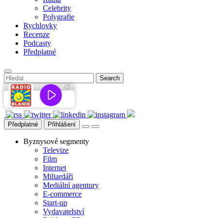
Celebrity
Polygrafie
Rychlovky
Recenze
Podcasty
Předplatné
Předplatné
Přihlášení
Byznysové segmenty
Televize
Film
Internet
Miliardáři
Mediální agentury
E-commerce
Start-up
Vydavatelství