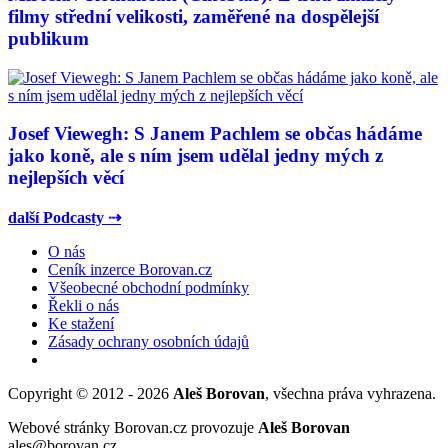
filmy střední velikosti, zaměřené na dospělejší
publikum
Josef Viewegh: S Janem Pachlem se občas hádáme
jako koně, ale s ním jsem udělal jedny mých z
nejlepších věcí
další Podcasty ⇢
O nás
Ceník inzerce Borovan.cz
Všeobecné obchodní podmínky
Řekli o nás
Ke stažení
Zásady ochrany osobních údajů
Copyright © 2012 - 2026
Aleš Borovan
, všechna práva vyhrazena.
Webové stránky Borovan.cz provozuje
Aleš Borovan
ales@borovan.cz.