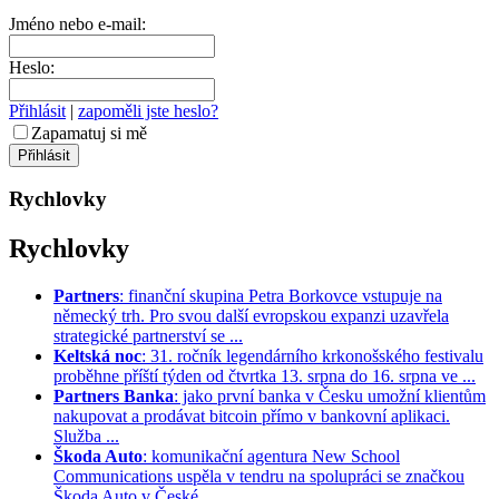
Jméno nebo e-mail:
Heslo:
Přihlásit
|
zapoměli jste heslo?
Zapamatuj si mě
Rychlovky
Rychlovky
Partners
: finanční skupina Petra Borkovce vstupuje na
německý trh. Pro svou další evropskou expanzi uzavřela
strategické partnerství se ...
Keltská noc
: 31. ročník legendárního krkonošského festivalu
proběhne příští týden od čtvrtka 13. srpna do 16. srpna ve ...
Partners Banka
: jako první banka v Česku umožní klientům
nakupovat a prodávat bitcoin přímo v bankovní aplikaci.
Služba ...
Škoda Auto
: komunikační agentura New School
Communications uspěla v tendru na spolupráci se značkou
Škoda Auto v České ...