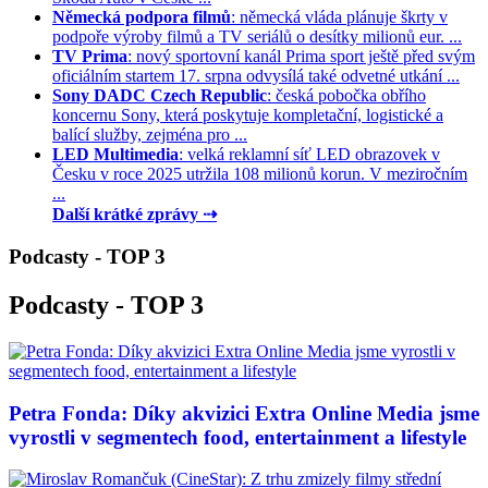
Německá podpora filmů
: německá vláda plánuje škrty v
podpoře výroby filmů a TV seriálů o desítky milionů eur. ...
TV Prima
: nový sportovní kanál Prima sport ještě před svým
oficiálním startem 17. srpna odvysílá také odvetné utkání ...
Sony DADC Czech Republic
: česká pobočka obřího
koncernu Sony, která poskytuje kompletační, logistické a
balící služby, zejména pro ...
LED Multimedia
: velká reklamní síť LED obrazovek v
Česku v roce 2025 utržila 108 milionů korun. V meziročním
...
Další krátké zprávy ⇢
Podcasty - TOP 3
Podcasty - TOP 3
Petra Fonda: Díky akvizici Extra Online Media jsme
vyrostli v segmentech food, entertainment a lifestyle