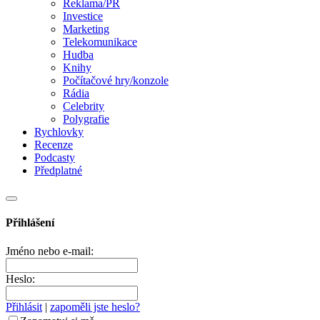
Reklama/PR
Investice
Marketing
Telekomunikace
Hudba
Knihy
Počítačové hry/konzole
Rádia
Celebrity
Polygrafie
Rychlovky
Recenze
Podcasty
Předplatné
Přihlášení
Jméno nebo e-mail:
Heslo:
Přihlásit
|
zapoměli jste heslo?