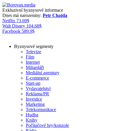
Exkluzivní byznysové informace
Dnes má narozeniny:
Petr Chajda
Netflix
73.69
$
Walt Disney
104.68
$
Facebook
589.9
$
Byznysové segmenty
Televize
Film
Internet
Miliardáři
Mediální agentury
E-commerce
Start-up
Vydavatelství
Reklama/PR
Investice
Marketing
Telekomunikace
Hudba
Knihy
Počítačové hry/konzole
Rádia