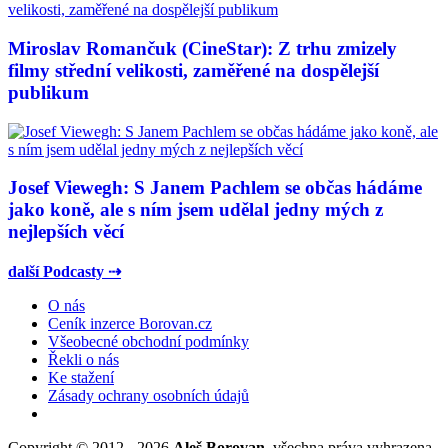
Miroslav Romančuk (CineStar): Z trhu zmizely
filmy střední velikosti, zaměřené na dospělejší
publikum
Josef Viewegh: S Janem Pachlem se občas hádáme
jako koně, ale s ním jsem udělal jedny mých z
nejlepších věcí
další Podcasty ⇢
O nás
Ceník inzerce Borovan.cz
Všeobecné obchodní podmínky
Řekli o nás
Ke stažení
Zásady ochrany osobních údajů
Copyright © 2012 - 2026
Aleš Borovan
, všechna práva vyhrazena.