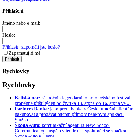
Přihlášení
Jméno nebo e-mail:
Heslo:
Přihlásit
|
zapoměli jste heslo?
Zapamatuj si mě
Rychlovky
Rychlovky
Keltská noc
: 31. ročník legendárního krkonošského festivalu
proběhne příští týden od čtvrtka 13. srpna do 16. srpna ve ...
Partners Banka
: jako první banka v Česku umožní klientům
nakupovat a prodávat bitcoin přímo v bankovní aplikaci.
Služba ...
Škoda Auto
: komunikační agentura New School
Communications uspěla v tendru na spolupráci se značkou
Škoda Auto v České ...