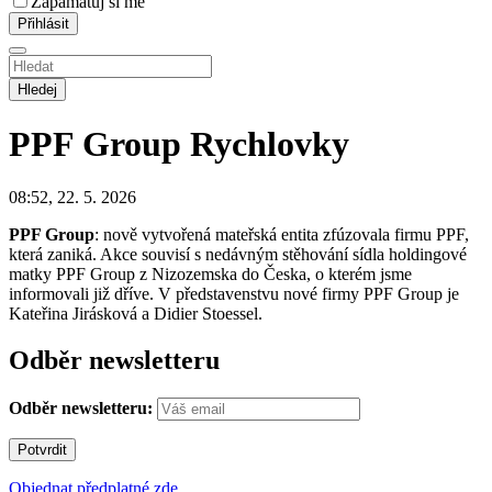
Zapamatuj si mě
Hledej
PPF Group
Rychlovky
08:52, 22. 5. 2026
PPF Group
: nově vytvořená mateřská entita zfúzovala firmu PPF,
která zaniká. Akce souvisí s nedávným stěhování sídla holdingové
matky PPF Group z Nizozemska do Česka, o kterém jsme
informovali již dříve. V představenstvu nové firmy PPF Group je
Kateřina Jirásková a Didier Stoessel.
Odběr newsletteru
Odběr newsletteru:
Objednat předplatné zde