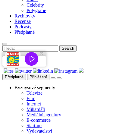
Celebrity
Polygrafie
Rychlovky
Recenze
Podcasty
Předplatné
Předplatné
Přihlášení
Byznysové segmenty
Televize
Film
Internet
Miliardáři
Mediální agentury
E-commerce
Start-up
Vydavatelství