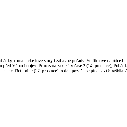
pohádky, romantické love story i zábavné pořady. Ve filmové nabídce 
n před Vánoci objeví Princezna zakletá v čase 2 (14. prosince), Pohád
a stane Třetí princ (27. prosince), o den později se představí Strašidl