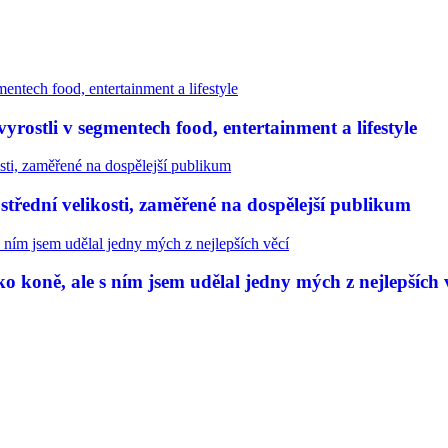
rostli v segmentech food, entertainment a lifestyle
třední velikosti, zaměřené na dospělejší publikum
 koně, ale s ním jsem udělal jedny mých z nejlepších 