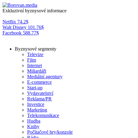
Exkluzivní byznysové informace
Netflix
74.2
$
Walt Disney
101.76
$
Facebook
588.77
$
Byznysové segmenty
Televize
Film
Internet
Miliardáři
Mediální agentury
E-commerce
Start-up
Vydavatelství
Reklama/PR
Investice
Marketing
Telekomunikace
Hudba
Knihy
Počítačové hry/konzole
Rádia