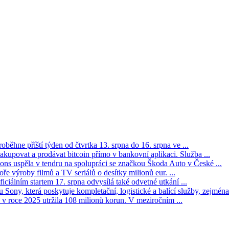
oběhne příští týden od čtvrtka 13. srpna do 16. srpna ve ...
kupovat a prodávat bitcoin přímo v bankovní aplikaci. Služba ...
s uspěla v tendru na spolupráci se značkou Škoda Auto v České ...
ře výroby filmů a TV seriálů o desítky milionů eur. ...
iciálním startem 17. srpna odvysílá také odvetné utkání ...
Sony, která poskytuje kompletační, logistické a balící služby, zejména 
v roce 2025 utržila 108 milionů korun. V meziročním ...