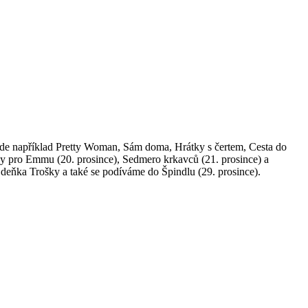
bude například Pretty Woman, Sám doma, Hrátky s čertem, Cesta do
ky pro Emmu (20. prosince), Sedmero krkavců (21. prosince) a
a Zdeňka Trošky a také se podíváme do Špindlu (29. prosince).