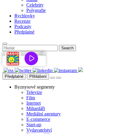
Celebrity
Polygrafie
Rychlovky
Recenze
Podcasty
Předplatné
Předplatné
Přihlášení
Byznysové segmenty
Televize
Film
Internet
Miliardáři
Mediální agentury
E-commerce
Start-up
Vydavatelství