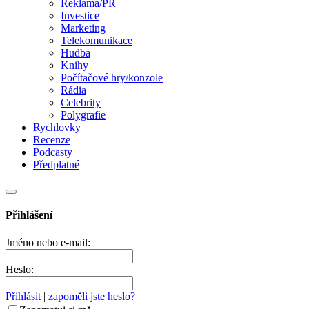
Reklama/PR
Investice
Marketing
Telekomunikace
Hudba
Knihy
Počítačové hry/konzole
Rádia
Celebrity
Polygrafie
Rychlovky
Recenze
Podcasty
Předplatné
Přihlášení
Jméno nebo e-mail:
Heslo:
Přihlásit
|
zapoměli jste heslo?