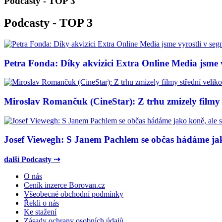
Podcasty - TOP 3
Podcasty - TOP 3
Petra Fonda: Díky akvizici Extra Online Media jsme vy
Miroslav Romančuk (CineStar): Z trhu zmizely filmy s
Josef Viewegh: S Janem Pachlem se občas hádáme jako
další Podcasty ⇢
O nás
Ceník inzerce Borovan.cz
Všeobecné obchodní podmínky
Řekli o nás
Ke stažení
Zásady ochrany osobních údajů