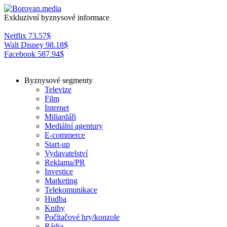
Exkluzivní byznysové informace
Netflix
73.57
$
Walt Disney
98.18
$
Facebook
587.94
$
Byznysové segmenty
Televize
Film
Internet
Miliardáři
Mediální agentury
E-commerce
Start-up
Vydavatelství
Reklama/PR
Investice
Marketing
Telekomunikace
Hudba
Knihy
Počítačové hry/konzole
Rádia