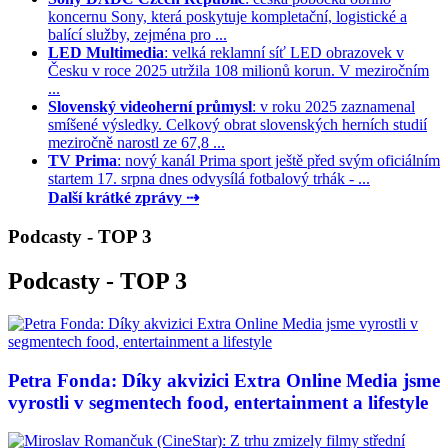
koncernu Sony, která poskytuje kompletační, logistické a
balící služby, zejména pro ...
LED Multimedia
: velká reklamní síť LED obrazovek v
Česku v roce 2025 utržila 108 milionů korun. V meziročním
...
Slovenský videoherní průmysl
: v roku 2025 zaznamenal
smíšené výsledky. Celkový obrat slovenských herních studií
meziročně narostl ze 67,8 ...
TV Prima
: nový kanál Prima sport ještě před svým oficiálním
startem 17. srpna dnes odvysílá fotbalový trhák - ...
Další krátké zprávy ⇢
Podcasty - TOP 3
Podcasty - TOP 3
Petra Fonda: Díky akvizici Extra Online Media jsme
vyrostli v segmentech food, entertainment a lifestyle