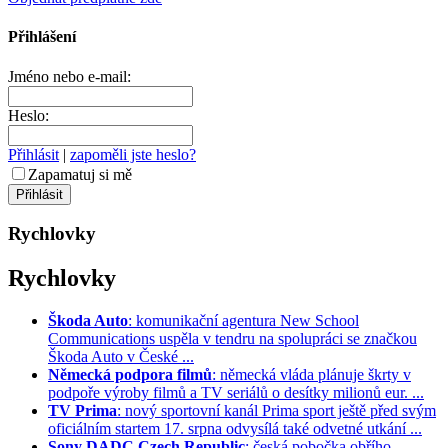
Přihlášení
Jméno nebo e-mail:
Heslo:
Přihlásit
|
zapoměli jste heslo?
Zapamatuj si mě
Rychlovky
Rychlovky
Škoda Auto
: komunikační agentura New School
Communications uspěla v tendru na spolupráci se značkou
Škoda Auto v České ...
Německá podpora filmů
: německá vláda plánuje škrty v
podpoře výroby filmů a TV seriálů o desítky milionů eur. ...
TV Prima
: nový sportovní kanál Prima sport ještě před svým
oficiálním startem 17. srpna odvysílá také odvetné utkání ...
Sony DADC Czech Republic
: česká pobočka obřího