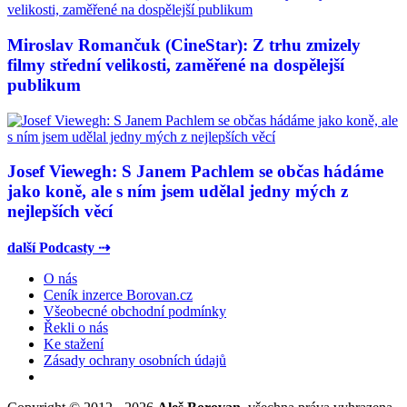
Miroslav Romančuk (CineStar): Z trhu zmizely
filmy střední velikosti, zaměřené na dospělejší
publikum
Josef Viewegh: S Janem Pachlem se občas hádáme
jako koně, ale s ním jsem udělal jedny mých z
nejlepších věcí
další Podcasty ⇢
O nás
Ceník inzerce Borovan.cz
Všeobecné obchodní podmínky
Řekli o nás
Ke stažení
Zásady ochrany osobních údajů