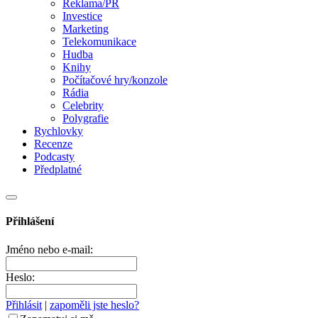
Reklama/PR
Investice
Marketing
Telekomunikace
Hudba
Knihy
Počítačové hry/konzole
Rádia
Celebrity
Polygrafie
Rychlovky
Recenze
Podcasty
Předplatné
Přihlášení
Jméno nebo e-mail:
Heslo:
Přihlásit
|
zapoměli jste heslo?