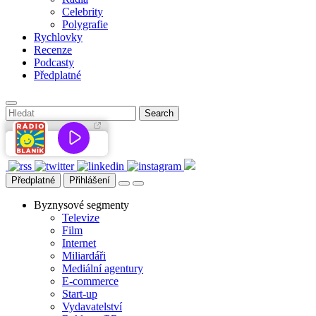
Celebrity
Polygrafie
Rychlovky
Recenze
Podcasty
Předplatné
Předplatné
Přihlášení
Byznysové segmenty
Televize
Film
Internet
Miliardáři
Mediální agentury
E-commerce
Start-up
Vydavatelství