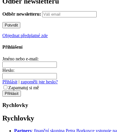
Odběr newsletteru
Odběr newsletteru:
Objednat předplatné zde
Přihlášení
Jméno nebo e-mail:
Heslo:
Přihlásit
|
zapoměli jste heslo?
Zapamatuj si mě
Rychlovky
Rychlovky
Partners
: finanční skupina Petra Borkovce vstupuje na