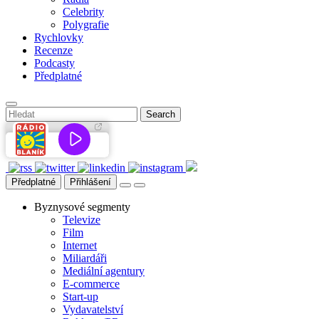
Celebrity
Polygrafie
Rychlovky
Recenze
Podcasty
Předplatné
Předplatné
Přihlášení
Byznysové segmenty
Televize
Film
Internet
Miliardáři
Mediální agentury
E-commerce
Start-up
Vydavatelství