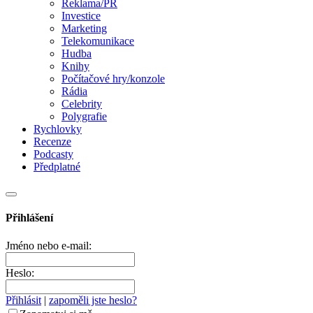
Reklama/PR
Investice
Marketing
Telekomunikace
Hudba
Knihy
Počítačové hry/konzole
Rádia
Celebrity
Polygrafie
Rychlovky
Recenze
Podcasty
Předplatné
Přihlášení
Jméno nebo e-mail:
Heslo:
Přihlásit
|
zapoměli jste heslo?