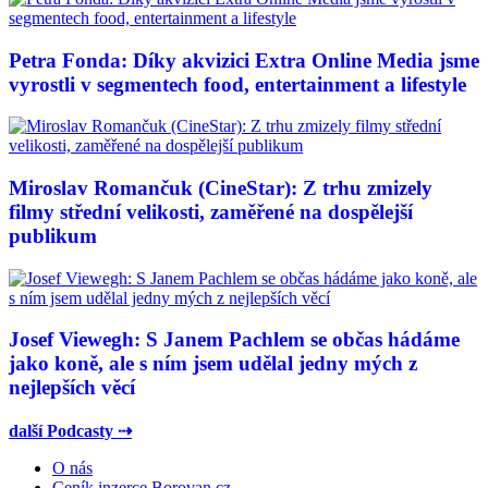
Petra Fonda: Díky akvizici Extra Online Media jsme
vyrostli v segmentech food, entertainment a lifestyle
Miroslav Romančuk (CineStar): Z trhu zmizely
filmy střední velikosti, zaměřené na dospělejší
publikum
Josef Viewegh: S Janem Pachlem se občas hádáme
jako koně, ale s ním jsem udělal jedny mých z
nejlepších věcí
další Podcasty ⇢
O nás
Ceník inzerce Borovan.cz