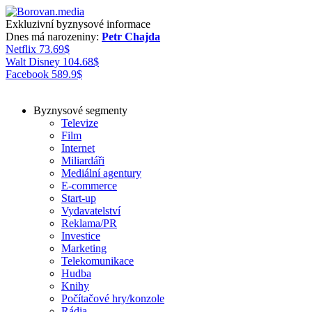
Exkluzivní byznysové informace
Dnes má narozeniny:
Petr Chajda
Netflix
73.69
$
Walt Disney
104.68
$
Facebook
589.9
$
Byznysové segmenty
Televize
Film
Internet
Miliardáři
Mediální agentury
E-commerce
Start-up
Vydavatelství
Reklama/PR
Investice
Marketing
Telekomunikace
Hudba
Knihy
Počítačové hry/konzole
Rádia