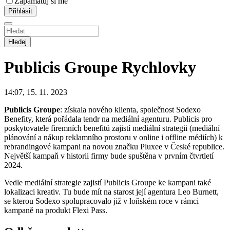
Zapamatuj si mě
Hledej
Publicis Groupe
Rychlovky
14:07, 15. 11. 2023
Publicis Groupe
: získala nového klienta, společnost Sodexo
Benefity, která pořádala tendr na mediální agenturu. Publicis pro
poskytovatele firemních benefitů zajistí mediální strategii (mediální
plánování a nákup reklamního prostoru v online i offline médiích) k
rebrandingové kampani na novou značku Pluxee v České republice.
Největší kampaň v historii firmy bude spuštěna v prvním čtvrtletí
2024.
Vedle mediální strategie zajistí Publicis Groupe ke kampani také
lokalizaci kreativ. Tu bude mít na starost její agentura Leo Burnett,
se kterou Sodexo spolupracovalo již v loňském roce v rámci
kampaně na produkt Flexi Pass.