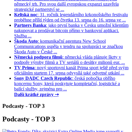
německý trh. Pro svou další evropskou expanzi uzavřela
strategické partnerství se ...
Keltská noc
: 31. ročník legendárního krkonošského festivalu
proběhne příští týden od čtvrtka 13. srpna do 16. srpna ve ...
Partners Banka
: jako první banka v Česku umožní klientům
nakupovat a prodávat bitcoin přímo v bankovní aplikaci.
Služba ...
Škoda Auto
: komunikační agentura New School
Communications uspěla v tendru na spolupráci se značkou
Škoda Auto v České ...
Německá podpora filmů
: německá vláda plánuje škrty v
podpoře výroby filmů a TV seriálů o desítky milionů eur. ...
TV Prima
: nový sportovní kanál Prima sport ještě před svým
oficiálním startem 17. srpna odvysílá také odvetné utkání ...
Sony DADC Czech Republic
: česká pobočka obřího
koncernu Sony, která poskytuje kompletační, logistické a
balící služby, zejména pro ...
Další krátké zprávy ⇢
Podcasty - TOP 3
Podcasty - TOP 3