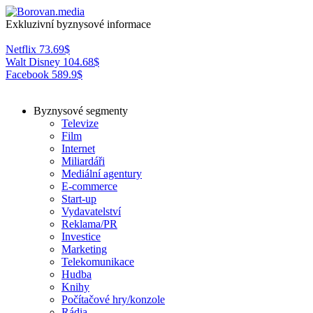
Exkluzivní byznysové informace
Netflix
73.69
$
Walt Disney
104.68
$
Facebook
589.9
$
Byznysové segmenty
Televize
Film
Internet
Miliardáři
Mediální agentury
E-commerce
Start-up
Vydavatelství
Reklama/PR
Investice
Marketing
Telekomunikace
Hudba
Knihy
Počítačové hry/konzole
Rádia