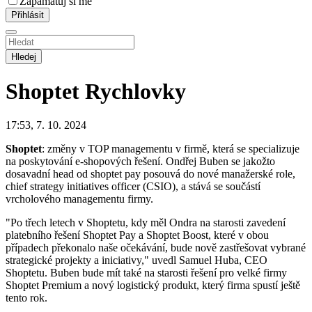
Zapamatuj si mě
Hledej
Shoptet
Rychlovky
17:53, 7. 10. 2024
Shoptet
: změny v TOP managementu v firmě, která se specializuje
na poskytování e-shopových řešení. Ondřej Buben se jakožto
dosavadní head od shoptet pay posouvá do nové manažerské role,
chief strategy initiatives officer (CSIO), a stává se součástí
vrcholového managementu firmy.
"Po třech letech v Shoptetu, kdy měl Ondra na starosti zavedení
platebního řešení Shoptet Pay a Shoptet Boost, které v obou
případech překonalo naše očekávání, bude nově zastřešovat vybrané
strategické projekty a iniciativy," uvedl Samuel Huba, CEO
Shoptetu. Buben bude mít také na starosti řešení pro velké firmy
Shoptet Premium a nový logistický produkt, který firma spustí ještě
tento rok.