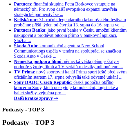
Partners
: finanční skupina Petra Borkovce vstupuje na
německý trh. Pro svou další evropskou expanzi uzavřela
strategické partnerství se ...
Keltská noc
: 31. ročník legendárního krkonošského festivalu
proběhne příští týden od čtvrtka 13. srpna do 16. srpna ve ...
Partners Banka
: jako první banka v Česku umožní klientům
nakupovat a prodávat bitcoin přímo v bankovní aplikaci.
Služba ...
Škoda Auto
: komunikační agentura New School
Communications uspěla v tendru na spolupráci se značkou
Škoda Auto v České ...
Německá podpora filmů
: německá vláda plánuje škrty v
podpoře výroby filmů a TV seriálů o desítky milionů eur. ...
TV Prima
: nový sportovní kanál Prima sport ještě před svým
oficiálním startem 17. srpna odvysílá také odvetné utkání ...
Sony DADC Czech Republic
: česká pobočka obřího
koncernu Sony, která poskytuje kompletační, logistické a
balící služby, zejména pro ...
Další krátké zprávy ⇢
Podcasty - TOP 3
Podcasty - TOP 3