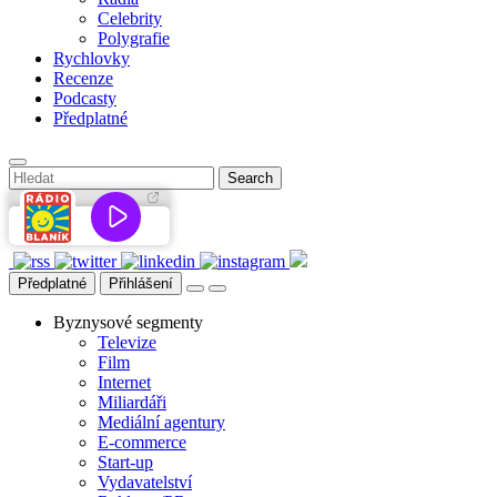
Celebrity
Polygrafie
Rychlovky
Recenze
Podcasty
Předplatné
Předplatné
Přihlášení
Byznysové segmenty
Televize
Film
Internet
Miliardáři
Mediální agentury
E-commerce
Start-up
Vydavatelství