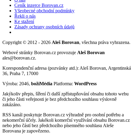
Ceník inzerce Borovan.cz
Všeobecné obchodní podmínky
Řekli o nás
Ke stažení
Zásady ochrany osobních údajů
Copyright © 2012 - 2026
Aleš Borovan
, všechna práva vyhrazena.
Webové stránky Borovan.cz provozuje
Aleš Borovan
ales@borovan.cz.
Korespondenční adresa (pozvánky atd.): Aleš Borovan, Argentinská
36, Praha 7, 17000
Výroba: 2046,
božíMédia
Platforma:
WordPress
Jakýkoliv přepis, šíření či další zpřístupňování obsahu tohoto webu
či jeho části veřejnosti je bez předchozího souhlasu výslovně
zakázáno.
RSS kanál poskytuje Borovan.cz výhradně pro osobní potřebu a
nekomerční účely. Jakékoli komerční využívání obsahu Borovan.cz
nebo jeho částí bez předchozího písemného souhlasu Aleše
Borovana je zapovězeno.