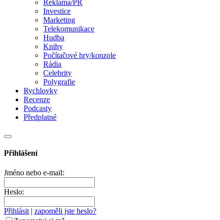
Reklama/PR
Investice
Marketing
Telekomunikace
Hudba
Knihy
Počítačové hry/konzole
Rádia
Celebrity
Polygrafie
Rychlovky
Recenze
Podcasty
Předplatné
Přihlášení
Jméno nebo e-mail:
Heslo:
Přihlásit
|
zapoměli jste heslo?