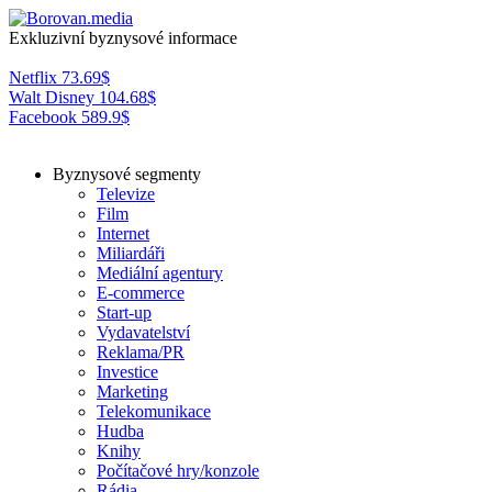
Exkluzivní byznysové informace
Netflix
73.69
$
Walt Disney
104.68
$
Facebook
589.9
$
Byznysové segmenty
Televize
Film
Internet
Miliardáři
Mediální agentury
E-commerce
Start-up
Vydavatelství
Reklama/PR
Investice
Marketing
Telekomunikace
Hudba
Knihy
Počítačové hry/konzole
Rádia