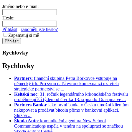
Jméno nebo e-mail:
Heslo:
Přihlásit
|
zapoměli jste heslo?
Zapamatuj si mě
Rychlovky
Rychlovky
Partners
: finanční skupina Petra Borkovce vstupuje na
německý trh. Pro svou další evropskou expanzi uzavřela
strategické partnerství se ...
Keltská noc
: 31. ročník legendárního krkonošského festivalu
proběhne příští týden od čtvrtka 13. srpna do 16. srpna ve ...
Partners Banka
: jako první banka v Česku umožní klientům
nakupovat a prodávat bitcoin přímo v bankovní aplikaci.
Služba ...
Škoda Auto
: komunikační agentura New School
Communications uspěla v tendru na spolupráci se značkou
Škoda Auto v České ...