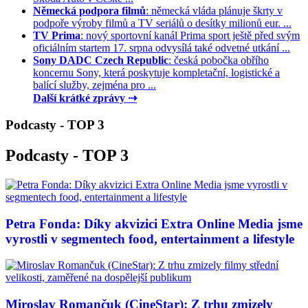
Německá podpora filmů
: německá vláda plánuje škrty v
podpoře výroby filmů a TV seriálů o desítky milionů eur. ...
TV Prima
: nový sportovní kanál Prima sport ještě před svým
oficiálním startem 17. srpna odvysílá také odvetné utkání ...
Sony DADC Czech Republic
: česká pobočka obřího
koncernu Sony, která poskytuje kompletační, logistické a
balící služby, zejména pro ...
Další krátké zprávy ⇢
Podcasty - TOP 3
Podcasty - TOP 3
Petra Fonda: Díky akvizici Extra Online Media jsme
vyrostli v segmentech food, entertainment a lifestyle
Miroslav Romančuk (CineStar): Z trhu zmizely