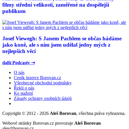
filmy střední velikosti, zaměřené na dospělejší
publikum
Josef Viewegh: S Janem Pachlem se občas hádáme
jako koně, ale s ním jsem udělal jedny mých z
nejlepších věcí
další Podcasty ⇢
O nás
Ceník inzerce Borovan.cz
Všeobecné obchodní podmínky
Řekli o nás
Ke stažení
Zásady ochrany osobních údajů
Copyright © 2012 - 2026
Aleš Borovan
, všechna práva vyhrazena.
Webové stránky Borovan.cz provozuje
Aleš Borovan
ales@borovan.cz.