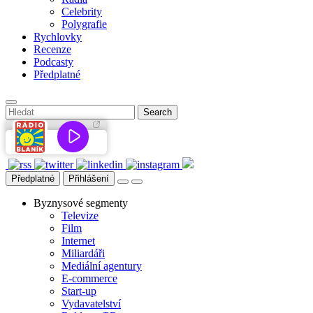
Celebrity
Polygrafie
Rychlovky
Recenze
Podcasty
Předplatné
Předplatné
Přihlášení
Byznysové segmenty
Televize
Film
Internet
Miliardáři
Mediální agentury
E-commerce
Start-up
Vydavatelství