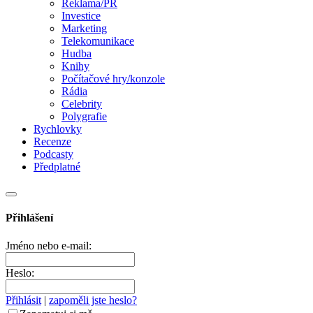
Reklama/PR
Investice
Marketing
Telekomunikace
Hudba
Knihy
Počítačové hry/konzole
Rádia
Celebrity
Polygrafie
Rychlovky
Recenze
Podcasty
Předplatné
Přihlášení
Jméno nebo e-mail:
Heslo:
Přihlásit
|
zapoměli jste heslo?