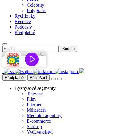
Celebrity
Polygrafie
Rychlovky
Recenze
Podcasty
Předplatné
Předplatné
Přihlášení
Byznysové segmenty
Televize
Film
Internet
Miliardáři
Mediální agentury
E-commerce
Start-up
Vydavatelství