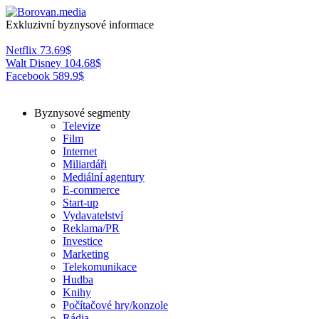
Exkluzivní byznysové informace
Netflix
73.69
$
Walt Disney
104.68
$
Facebook
589.9
$
Byznysové segmenty
Televize
Film
Internet
Miliardáři
Mediální agentury
E-commerce
Start-up
Vydavatelství
Reklama/PR
Investice
Marketing
Telekomunikace
Hudba
Knihy
Počítačové hry/konzole
Rádia