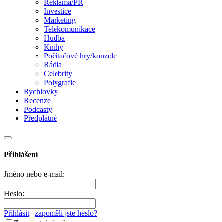
Reklama/PR
Investice
Marketing
Telekomunikace
Hudba
Knihy
Počítačové hry/konzole
Rádia
Celebrity
Polygrafie
Rychlovky
Recenze
Podcasty
Předplatné
Přihlášení
Jméno nebo e-mail:
Heslo:
Přihlásit
|
zapoměli jste heslo?