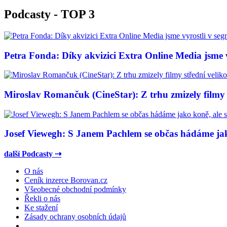
Podcasty - TOP 3
Petra Fonda: Díky akvizici Extra Online Media jsme vy
Miroslav Romančuk (CineStar): Z trhu zmizely filmy s
Josef Viewegh: S Janem Pachlem se občas hádáme jako
další Podcasty ⇢
O nás
Ceník inzerce Borovan.cz
Všeobecné obchodní podmínky
Řekli o nás
Ke stažení
Zásady ochrany osobních údajů