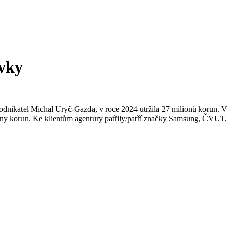
vky
odnikatel Michal Uryč-Gazda, v roce 2024 utržila 27 milionů korun. V m
miliony korun. Ke klientům agentury patřily/patří značky Samsung, ČV