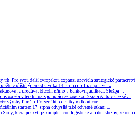
trh. Pro svou další evropskou expanzi uzavřela strategické partnerství 
oběhne příští týden od čtvrtka 13. srpna do 16. srpna ve ...
kupovat a prodávat bitcoin přímo v bankovní aplikaci. Služba ...
s uspěla v tendru na spolupráci se značkou Škoda Auto v České ...
ře výroby filmů a TV seriálů o desítky milionů eur. ...
iciálním startem 17. srpna odvysílá také odvetné utkání ...
Sony, která poskytuje kompletační, logistické a balící služby, zejména 