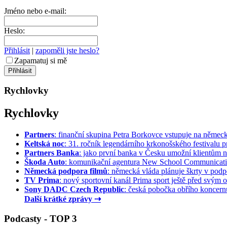
Jméno nebo e-mail:
Heslo:
Přihlásit
|
zapoměli jste heslo?
Zapamatuj si mě
Rychlovky
Rychlovky
Partners
: finanční skupina Petra Borkovce vstupuje na německý 
Keltská noc
: 31. ročník legendárního krkonošského festivalu pr
Partners Banka
: jako první banka v Česku umožní klientům na
Škoda Auto
: komunikační agentura New School Communication
Německá podpora filmů
: německá vláda plánuje škrty v podpo
TV Prima
: nový sportovní kanál Prima sport ještě před svým of
Sony DADC Czech Republic
: česká pobočka obřího koncernu 
Další krátké zprávy ⇢
Podcasty - TOP 3