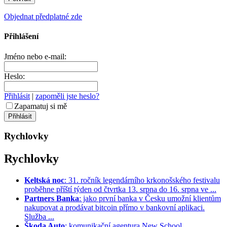
Objednat předplatné zde
Přihlášení
Jméno nebo e-mail:
Heslo:
Přihlásit
|
zapoměli jste heslo?
Zapamatuj si mě
Rychlovky
Rychlovky
Keltská noc
: 31. ročník legendárního krkonošského festivalu
proběhne příští týden od čtvrtka 13. srpna do 16. srpna ve ...
Partners Banka
: jako první banka v Česku umožní klientům
nakupovat a prodávat bitcoin přímo v bankovní aplikaci.
Služba ...
Škoda Auto
: komunikační agentura New School