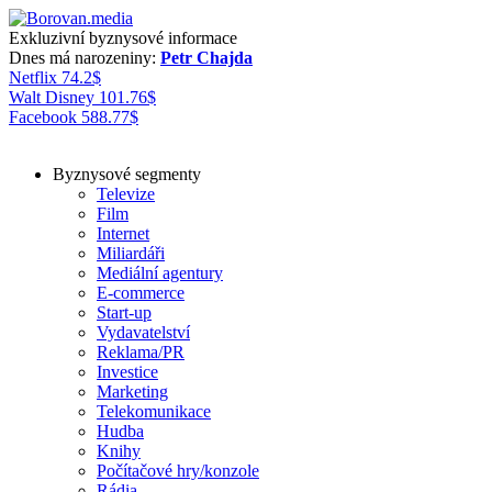
Exkluzivní byznysové informace
Dnes má narozeniny:
Petr Chajda
Netflix
74.2
$
Walt Disney
101.76
$
Facebook
588.77
$
Byznysové segmenty
Televize
Film
Internet
Miliardáři
Mediální agentury
E-commerce
Start-up
Vydavatelství
Reklama/PR
Investice
Marketing
Telekomunikace
Hudba
Knihy
Počítačové hry/konzole
Rádia