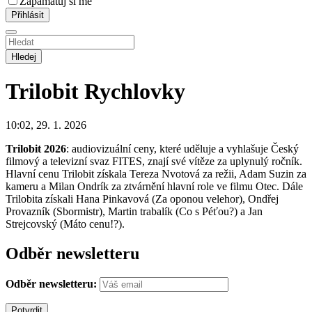
Zapamatuj si mě
Hledej
Trilobit
Rychlovky
10:02, 29. 1. 2026
Trilobit 2026
: audiovizuální ceny, které uděluje a vyhlašuje Český
filmový a televizní svaz FITES, znají své vítěze za uplynulý ročník.
Hlavní cenu Trilobit získala Tereza Nvotová za režii, Adam Suzin za
kameru a Milan Ondrík za ztvárnění hlavní role ve filmu Otec. Dále
Trilobita získali Hana Pinkavová (Za oponou velehor), Ondřej
Provazník (Sbormistr), Martin trabalík (Co s Péťou?) a Jan
Strejcovský (Máto cenu!?).
Odběr newsletteru
Odběr newsletteru: