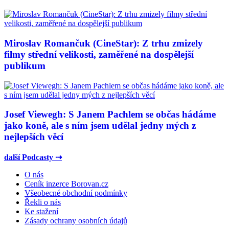
Miroslav Romančuk (CineStar): Z trhu zmizely
filmy střední velikosti, zaměřené na dospělejší
publikum
Josef Viewegh: S Janem Pachlem se občas hádáme
jako koně, ale s ním jsem udělal jedny mých z
nejlepších věcí
další Podcasty ⇢
O nás
Ceník inzerce Borovan.cz
Všeobecné obchodní podmínky
Řekli o nás
Ke stažení
Zásady ochrany osobních údajů