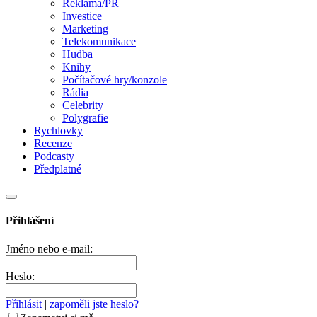
Reklama/PR
Investice
Marketing
Telekomunikace
Hudba
Knihy
Počítačové hry/konzole
Rádia
Celebrity
Polygrafie
Rychlovky
Recenze
Podcasty
Předplatné
Přihlášení
Jméno nebo e-mail:
Heslo:
Přihlásit
|
zapoměli jste heslo?