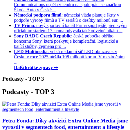
Communications uspěla v tendru na spolupráci se značkou
Škoda Auto v České ...
Německá podpora filmů
: německá vláda plánuje škrty v
podpoře výroby filmů a TV seriálů o desítky milionů eur. ...
TV Prima
: nový sportovní kanál Prima sport ještě před svým
oficiálním startem 17. srpna odvysílá také odvetné utkání ...
Sony DADC Czech Republic
: česká pobočka obřího
koncernu Sony, která poskytuje kompletační, logistické a
balící služby, zejména pro ...
LED Multimedia
: velká reklamní síť LED obrazovek v
Česku v roce 2025 utržila 108 milionů korun. V meziročním
...
Další krátké zprávy ⇢
Podcasty - TOP 3
Podcasty - TOP 3
Petra Fonda: Díky akvizici Extra Online Media jsme
vyrostli v segmentech food, entertainment a lifestyle