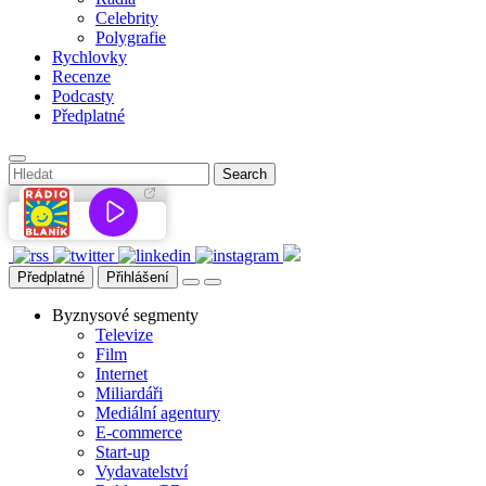
Celebrity
Polygrafie
Rychlovky
Recenze
Podcasty
Předplatné
Předplatné
Přihlášení
Byznysové segmenty
Televize
Film
Internet
Miliardáři
Mediální agentury
E-commerce
Start-up
Vydavatelství