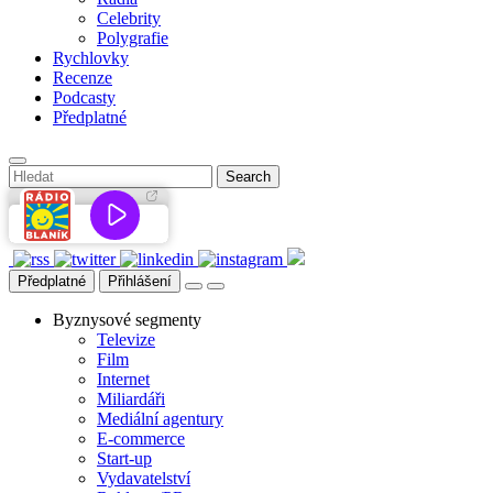
Celebrity
Polygrafie
Rychlovky
Recenze
Podcasty
Předplatné
Předplatné
Přihlášení
Byznysové segmenty
Televize
Film
Internet
Miliardáři
Mediální agentury
E-commerce
Start-up
Vydavatelství