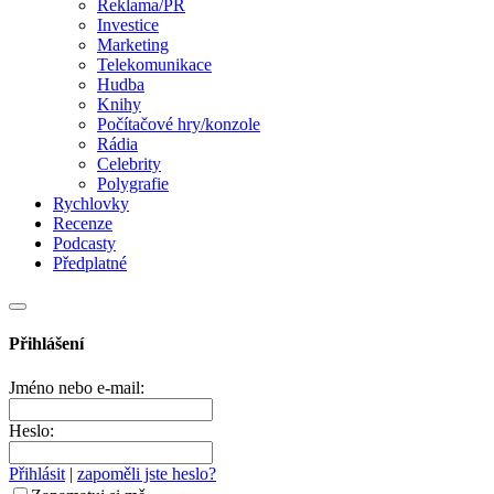
Reklama/PR
Investice
Marketing
Telekomunikace
Hudba
Knihy
Počítačové hry/konzole
Rádia
Celebrity
Polygrafie
Rychlovky
Recenze
Podcasty
Předplatné
Přihlášení
Jméno nebo e-mail:
Heslo:
Přihlásit
|
zapoměli jste heslo?