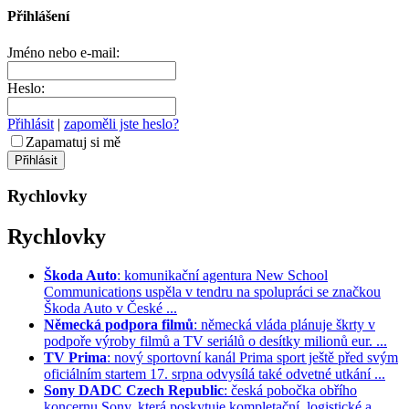
Přihlášení
Jméno nebo e-mail:
Heslo:
Přihlásit
|
zapoměli jste heslo?
Zapamatuj si mě
Rychlovky
Rychlovky
Škoda Auto
: komunikační agentura New School
Communications uspěla v tendru na spolupráci se značkou
Škoda Auto v České ...
Německá podpora filmů
: německá vláda plánuje škrty v
podpoře výroby filmů a TV seriálů o desítky milionů eur. ...
TV Prima
: nový sportovní kanál Prima sport ještě před svým
oficiálním startem 17. srpna odvysílá také odvetné utkání ...
Sony DADC Czech Republic
: česká pobočka obřího
koncernu Sony, která poskytuje kompletační, logistické a