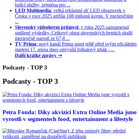
balící služby, zejména pro ...
LED Multimedia
: velká reklamní síť LED obrazovek v
Česku v roce 2025 utržila 108 milionů korun. V meziročním
...
Slovenský videoherní průmysl
: v roku 2025 zaznamenal
smíšené výsledky. Celkový obrat slovenských herních studií
meziročně narostl ze 67,8 ...
TV Prima
: nový kanál Prima sport ještě před svým oficiálním
startem 17. srpna dnes odvysílá fotbalový trhák - ...
Další krátké zprávy ⇢
Podcasty - TOP 3
Podcasty - TOP 3
Petra Fonda: Díky akvizici Extra Online Media jsme
vyrostli v segmentech food, entertainment a lifestyle