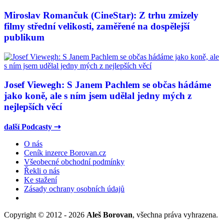
Miroslav Romančuk (CineStar): Z trhu zmizely
filmy střední velikosti, zaměřené na dospělejší
publikum
Josef Viewegh: S Janem Pachlem se občas hádáme
jako koně, ale s ním jsem udělal jedny mých z
nejlepších věcí
další Podcasty ⇢
O nás
Ceník inzerce Borovan.cz
Všeobecné obchodní podmínky
Řekli o nás
Ke stažení
Zásady ochrany osobních údajů
Copyright © 2012 - 2026
Aleš Borovan
, všechna práva vyhrazena.