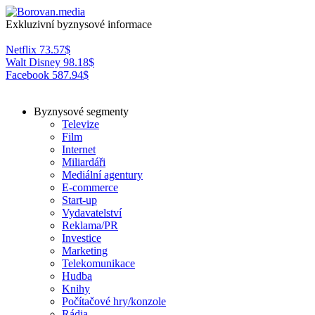
Exkluzivní byznysové informace
Netflix
73.57
$
Walt Disney
98.18
$
Facebook
587.94
$
Byznysové segmenty
Televize
Film
Internet
Miliardáři
Mediální agentury
E-commerce
Start-up
Vydavatelství
Reklama/PR
Investice
Marketing
Telekomunikace
Hudba
Knihy
Počítačové hry/konzole
Rádia