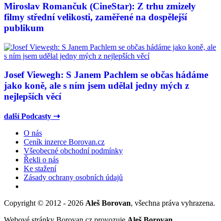
Miroslav Romančuk (CineStar): Z trhu zmizely
filmy střední velikosti, zaměřené na dospělejší
publikum
Josef Viewegh: S Janem Pachlem se občas hádáme
jako koně, ale s ním jsem udělal jedny mých z
nejlepších věcí
další Podcasty ⇢
O nás
Ceník inzerce Borovan.cz
Všeobecné obchodní podmínky
Řekli o nás
Ke stažení
Zásady ochrany osobních údajů
Copyright © 2012 - 2026
Aleš Borovan
, všechna práva vyhrazena.
Webové stránky Borovan.cz provozuje
Aleš Borovan