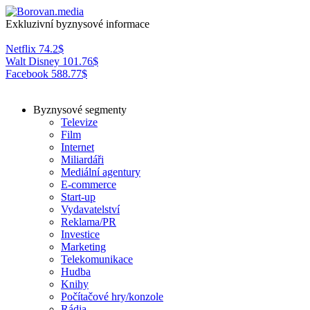
Exkluzivní byznysové informace
Netflix
74.2
$
Walt Disney
101.76
$
Facebook
588.77
$
Byznysové segmenty
Televize
Film
Internet
Miliardáři
Mediální agentury
E-commerce
Start-up
Vydavatelství
Reklama/PR
Investice
Marketing
Telekomunikace
Hudba
Knihy
Počítačové hry/konzole
Rádia