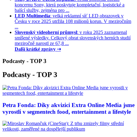
koncernu Sony, která poskytuje kompletační, logistické a
balící služby, zejména pro ...
LED Multimedia
: velká reklamní síť LED obrazovek v
Česku v roce 2025 utržila 108 milionů korun. V meziročním
...
Slovenský videoherní průmysl
: v roku 2025 zaznamenal
smíšené výsledky. Celkový obrat slovenských herních studií
meziročně narostl ze 67,8 ...
Další krátké zprávy ⇢
Podcasty - TOP 3
Podcasty - TOP 3
Petra Fonda: Díky akvizici Extra Online Media jsme
vyrostli v segmentech food, entertainment a lifestyle