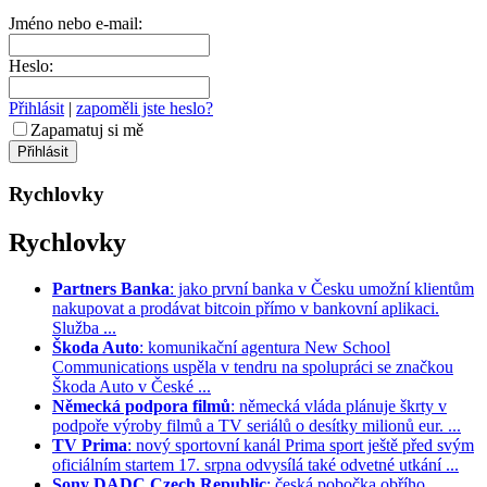
Jméno nebo e-mail:
Heslo:
Přihlásit
|
zapoměli jste heslo?
Zapamatuj si mě
Rychlovky
Rychlovky
Partners Banka
: jako první banka v Česku umožní klientům
nakupovat a prodávat bitcoin přímo v bankovní aplikaci.
Služba ...
Škoda Auto
: komunikační agentura New School
Communications uspěla v tendru na spolupráci se značkou
Škoda Auto v České ...
Německá podpora filmů
: německá vláda plánuje škrty v
podpoře výroby filmů a TV seriálů o desítky milionů eur. ...
TV Prima
: nový sportovní kanál Prima sport ještě před svým
oficiálním startem 17. srpna odvysílá také odvetné utkání ...
Sony DADC Czech Republic
: česká pobočka obřího