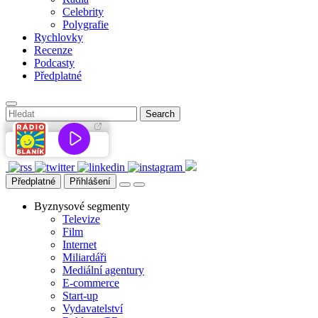
Celebrity
Polygrafie
Rychlovky
Recenze
Podcasty
Předplatné
Předplatné
Přihlášení
Byznysové segmenty
Televize
Film
Internet
Miliardáři
Mediální agentury
E-commerce
Start-up
Vydavatelství