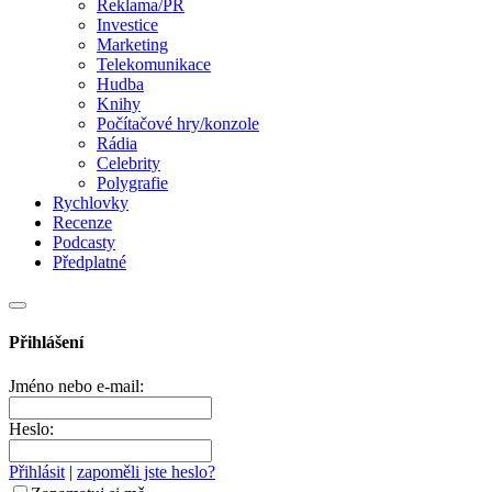
Reklama/PR
Investice
Marketing
Telekomunikace
Hudba
Knihy
Počítačové hry/konzole
Rádia
Celebrity
Polygrafie
Rychlovky
Recenze
Podcasty
Předplatné
Přihlášení
Jméno nebo e-mail:
Heslo:
Přihlásit
|
zapoměli jste heslo?