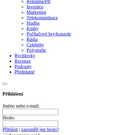
Reklama/PR
Investice
Marketing
Telekomunikace
Hudba
Knihy
Počítačové hry/konzole
Rádia
Celebrity
Polygrafie
Rychlovky
Recenze
Podcasty
Předplatné
Přihlášení
Jméno nebo e-mail:
Heslo:
Přihlásit
|
zapoměli jste heslo?