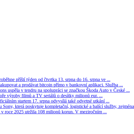
oběhne příští týden od čtvrtka 13. srpna do 16. srpna ve ...
kupovat a prodávat bitcoin přímo v bankovní aplikaci. Služba ...
s uspěla v tendru na spolupráci se značkou Škoda Auto v České ...
ře výroby filmů a TV seriálů o desítky milionů eur. ...
iciálním startem 17. srpna odvysílá také odvetné utkání ...
Sony, která poskytuje kompletační, logistické a balící služby, zejména 
v roce 2025 utržila 108 milionů korun. V meziročním ...