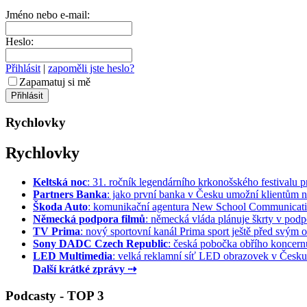
Jméno nebo e-mail:
Heslo:
Přihlásit
|
zapoměli jste heslo?
Zapamatuj si mě
Rychlovky
Rychlovky
Keltská noc
: 31. ročník legendárního krkonošského festivalu pr
Partners Banka
: jako první banka v Česku umožní klientům na
Škoda Auto
: komunikační agentura New School Communication
Německá podpora filmů
: německá vláda plánuje škrty v podpo
TV Prima
: nový sportovní kanál Prima sport ještě před svým of
Sony DADC Czech Republic
: česká pobočka obřího koncernu 
LED Multimedia
: velká reklamní síť LED obrazovek v Česku 
Další krátké zprávy ⇢
Podcasty - TOP 3