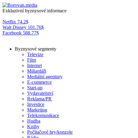
Exkluzivní byznysové informace
Netflix
74.2
$
Walt Disney
101.76
$
Facebook
588.77
$
Byznysové segmenty
Televize
Film
Internet
Miliardáři
Mediální agentury
E-commerce
Start-up
Vydavatelství
Reklama/PR
Investice
Marketing
Telekomunikace
Hudba
Knihy
Počítačové hry/konzole
Rádia