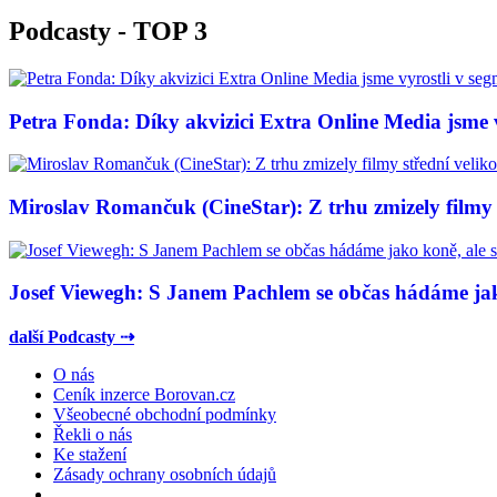
Podcasty - TOP 3
Petra Fonda: Díky akvizici Extra Online Media jsme vy
Miroslav Romančuk (CineStar): Z trhu zmizely filmy s
Josef Viewegh: S Janem Pachlem se občas hádáme jako
další Podcasty ⇢
O nás
Ceník inzerce Borovan.cz
Všeobecné obchodní podmínky
Řekli o nás
Ke stažení
Zásady ochrany osobních údajů