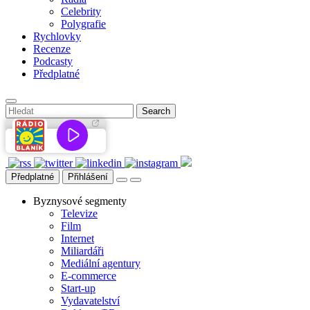
Celebrity
Polygrafie
Rychlovky
Recenze
Podcasty
Předplatné
Předplatné
Přihlášení
Byznysové segmenty
Televize
Film
Internet
Miliardáři
Mediální agentury
E-commerce
Start-up
Vydavatelství