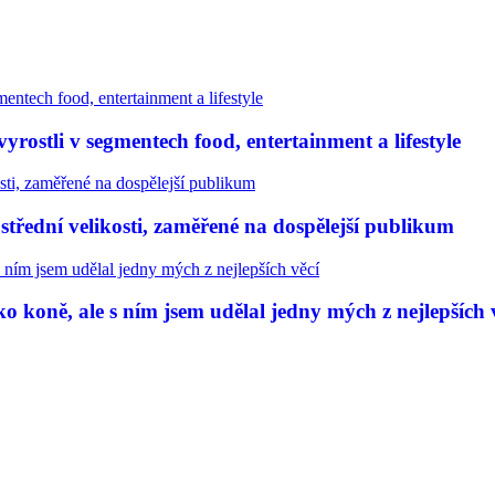
rostli v segmentech food, entertainment a lifestyle
třední velikosti, zaměřené na dospělejší publikum
 koně, ale s ním jsem udělal jedny mých z nejlepších 