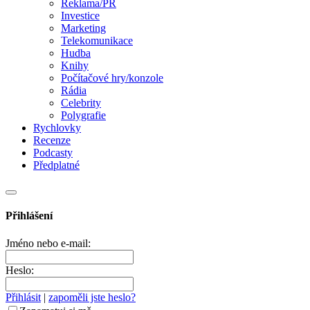
Reklama/PR
Investice
Marketing
Telekomunikace
Hudba
Knihy
Počítačové hry/konzole
Rádia
Celebrity
Polygrafie
Rychlovky
Recenze
Podcasty
Předplatné
Přihlášení
Jméno nebo e-mail:
Heslo:
Přihlásit
|
zapoměli jste heslo?