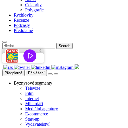
Celebrity
Polygrafie
Rychlovky
Recenze
Podcasty
Předplatné
Předplatné
Přihlášení
Byznysové segmenty
Televize
Film
Internet
Miliardáři
Mediální agentury
E-commerce
Start-up
Vydavatelství