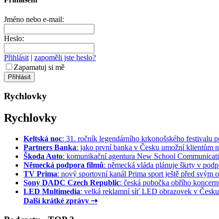
Jméno nebo e-mail:
Heslo:
Přihlásit
|
zapoměli jste heslo?
Zapamatuj si mě
Rychlovky
Rychlovky
Keltská noc
: 31. ročník legendárního krkonošského festivalu pr
Partners Banka
: jako první banka v Česku umožní klientům na
Škoda Auto
: komunikační agentura New School Communication
Německá podpora filmů
: německá vláda plánuje škrty v podpo
TV Prima
: nový sportovní kanál Prima sport ještě před svým of
Sony DADC Czech Republic
: česká pobočka obřího koncernu 
LED Multimedia
: velká reklamní síť LED obrazovek v Česku 
Další krátké zprávy ⇢