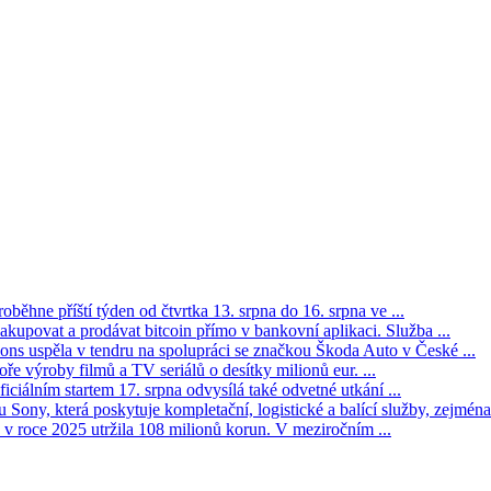
oběhne příští týden od čtvrtka 13. srpna do 16. srpna ve ...
kupovat a prodávat bitcoin přímo v bankovní aplikaci. Služba ...
s uspěla v tendru na spolupráci se značkou Škoda Auto v České ...
ře výroby filmů a TV seriálů o desítky milionů eur. ...
iciálním startem 17. srpna odvysílá také odvetné utkání ...
Sony, která poskytuje kompletační, logistické a balící služby, zejména 
v roce 2025 utržila 108 milionů korun. V meziročním ...