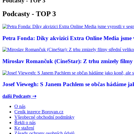
Podcasty - TOP 3
Podcasty - TOP 3
Petra Fonda: Díky akvizici Extra Online Media jsme vy
Miroslav Romančuk (CineStar): Z trhu zmizely filmy s
Josef Viewegh: S Janem Pachlem se občas hádáme jako
další Podcasty ⇢
O nás
Ceník inzerce Borovan.cz
Všeobecné obchodní podmínky
Řekli o nás
Ke stažení
Zásady ochrany osobních údajů