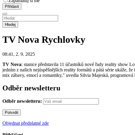
Zapamatuj si mě
Hledej
TV Nova
Rychlovky
08:41, 2. 9. 2025
TV Nova
: stanice představila 11 účastníků nové řady reality show L
jedním z našich nejúspěšnějších reality formátů a pátá série ukáže, že 
mix zábavy, emocí a romantiky," uvedla Silvia Majeská, programová
Odběr newsletteru
Odběr newsletteru:
Objednat předplatné zde
Přihlášení