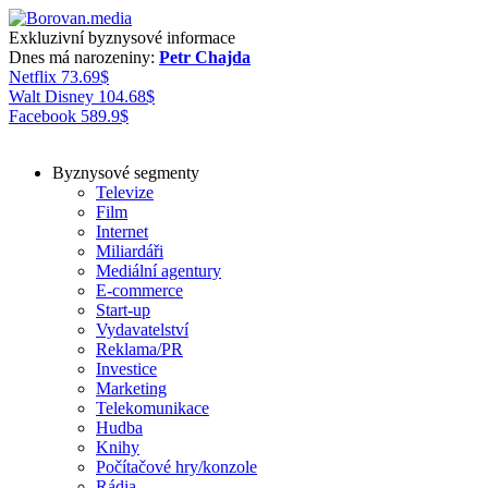
Exkluzivní byznysové informace
Dnes má narozeniny:
Petr Chajda
Netflix
73.69
$
Walt Disney
104.68
$
Facebook
589.9
$
Byznysové segmenty
Televize
Film
Internet
Miliardáři
Mediální agentury
E-commerce
Start-up
Vydavatelství
Reklama/PR
Investice
Marketing
Telekomunikace
Hudba
Knihy
Počítačové hry/konzole
Rádia