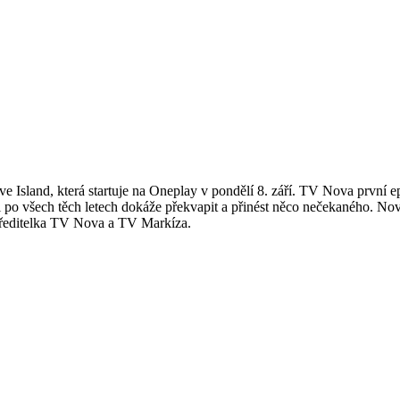
ove Island, která startuje na Oneplay v pondělí 8. září. TV Nova první 
i po všech těch letech dokáže překvapit a přinést něco nečekaného. Nová 
 ředitelka TV Nova a TV Markíza.