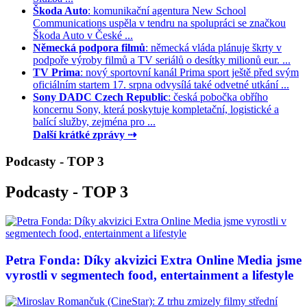
Škoda Auto
: komunikační agentura New School
Communications uspěla v tendru na spolupráci se značkou
Škoda Auto v České ...
Německá podpora filmů
: německá vláda plánuje škrty v
podpoře výroby filmů a TV seriálů o desítky milionů eur. ...
TV Prima
: nový sportovní kanál Prima sport ještě před svým
oficiálním startem 17. srpna odvysílá také odvetné utkání ...
Sony DADC Czech Republic
: česká pobočka obřího
koncernu Sony, která poskytuje kompletační, logistické a
balící služby, zejména pro ...
Další krátké zprávy ⇢
Podcasty - TOP 3
Podcasty - TOP 3
Petra Fonda: Díky akvizici Extra Online Media jsme
vyrostli v segmentech food, entertainment a lifestyle