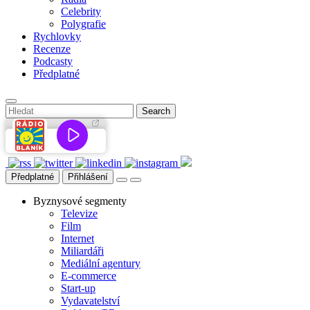
Celebrity
Polygrafie
Rychlovky
Recenze
Podcasty
Předplatné
Předplatné
Přihlášení
Byznysové segmenty
Televize
Film
Internet
Miliardáři
Mediální agentury
E-commerce
Start-up
Vydavatelství