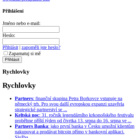
Přihlášení
Jméno nebo e-mail:
Heslo:
Přihlásit
|
zapoměli jste heslo?
Zapamatuj si mě
Rychlovky
Rychlovky
Partners
: finanční skupina Petra Borkovce vstupuje na
německý trh. Pro svou další evropskou expanzi uzavřela
strategické partnerství se ...
Keltská noc
: 31. ročník legendárního krkonošského festivalu
proběhne příští týden od čtvrtka 13. srpna do 16. srpna ve ...
Partners Banka
: jako první banka v Česku umožní klientům
nakupovat a prodávat bitcoin přímo v bankovní aplikaci.
Služba ...