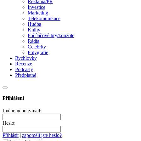
Reklama/PR
Investice
Marketing
Telekomunikace
Hudba
Knihy
Počítačové hry/konzole
Rádia
Celebrity
Polygrafie
Rychlovky
Recenze
Podcasty
Předplatné
Přihlášení
Jméno nebo e-mail:
Heslo:
Přihlásit
|
zapoměli jste heslo?