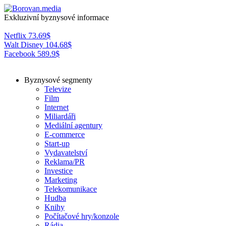
Exkluzivní byznysové informace
Netflix
73.69
$
Walt Disney
104.68
$
Facebook
589.9
$
Byznysové segmenty
Televize
Film
Internet
Miliardáři
Mediální agentury
E-commerce
Start-up
Vydavatelství
Reklama/PR
Investice
Marketing
Telekomunikace
Hudba
Knihy
Počítačové hry/konzole
Rádia