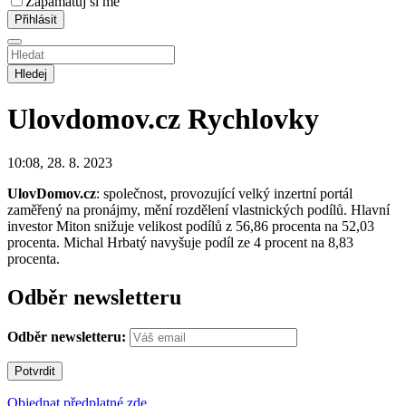
Zapamatuj si mě
Hledej
Ulovdomov.cz
Rychlovky
10:08, 28. 8. 2023
UlovDomov.cz
: společnost, provozující velký inzertní portál
zaměřený na pronájmy, mění rozdělení vlastnických podílů. Hlavní
investor Miton snižuje velikost podílů z 56,86 procenta na 52,03
procenta. Michal Hrbatý navyšuje podíl ze 4 procent na 8,83
procenta.
Odběr newsletteru
Odběr newsletteru:
Objednat předplatné zde