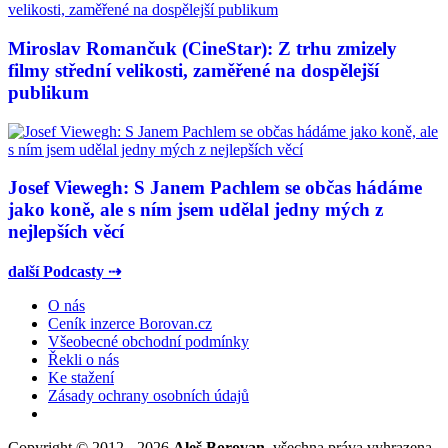
Miroslav Romančuk (CineStar): Z trhu zmizely
filmy střední velikosti, zaměřené na dospělejší
publikum
Josef Viewegh: S Janem Pachlem se občas hádáme
jako koně, ale s ním jsem udělal jedny mých z
nejlepších věcí
další Podcasty ⇢
O nás
Ceník inzerce Borovan.cz
Všeobecné obchodní podmínky
Řekli o nás
Ke stažení
Zásady ochrany osobních údajů
Copyright © 2012 - 2026
Aleš Borovan
, všechna práva vyhrazena.