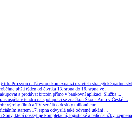
trh. Pro svou další evropskou expanzi uzavřela strategické partnerství 
oběhne příští týden od čtvrtka 13. srpna do 16. srpna ve ...
kupovat a prodávat bitcoin přímo v bankovní aplikaci. Služba ...
s uspěla v tendru na spolupráci se značkou Škoda Auto v České ...
ře výroby filmů a TV seriálů o desítky milionů eur. ...
iciálním startem 17. srpna odvysílá také odvetné utkání ...
Sony, která poskytuje kompletační, logistické a balící služby, zejména 