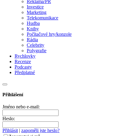
Reklama/PR
Investice
Marketing
Telekomunikace
Hudba
Knihy
Počítačové hry/konzole
Rádia
Celebrity
Polygrafie
Rychlovky
Recenze
Podcasty
Předplatné
Přihlášení
Jméno nebo e-mail:
Heslo:
Přihlásit
|
zapoměli jste heslo?