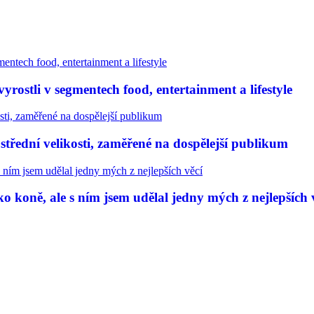
rostli v segmentech food, entertainment a lifestyle
třední velikosti, zaměřené na dospělejší publikum
 koně, ale s ním jsem udělal jedny mých z nejlepších 