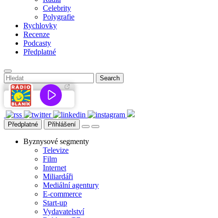
Celebrity
Polygrafie
Rychlovky
Recenze
Podcasty
Předplatné
Předplatné
Přihlášení
Byznysové segmenty
Televize
Film
Internet
Miliardáři
Mediální agentury
E-commerce
Start-up
Vydavatelství