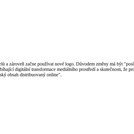
elů a zároveň začne používat nové logo. Důvodem změny má být "posíle
bíhající digitální transformace mediálního prostředí a skutečnosti, že p
lský obsah distribuovaný online".