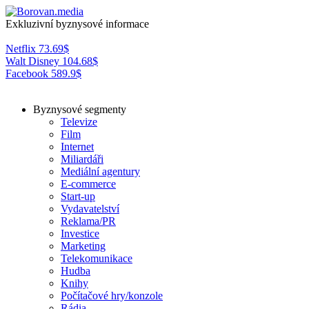
Exkluzivní byznysové informace
Netflix
73.69
$
Walt Disney
104.68
$
Facebook
589.9
$
Byznysové segmenty
Televize
Film
Internet
Miliardáři
Mediální agentury
E-commerce
Start-up
Vydavatelství
Reklama/PR
Investice
Marketing
Telekomunikace
Hudba
Knihy
Počítačové hry/konzole
Rádia