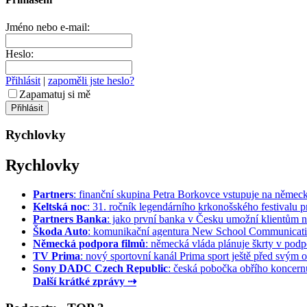
Jméno nebo e-mail:
Heslo:
Přihlásit
|
zapoměli jste heslo?
Zapamatuj si mě
Rychlovky
Rychlovky
Partners
: finanční skupina Petra Borkovce vstupuje na německý 
Keltská noc
: 31. ročník legendárního krkonošského festivalu pr
Partners Banka
: jako první banka v Česku umožní klientům na
Škoda Auto
: komunikační agentura New School Communication
Německá podpora filmů
: německá vláda plánuje škrty v podpo
TV Prima
: nový sportovní kanál Prima sport ještě před svým of
Sony DADC Czech Republic
: česká pobočka obřího koncernu 
Další krátké zprávy ⇢