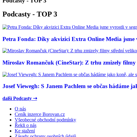
Podcasty - TOP 3
Podcasty - TOP 3
Petra Fonda: Díky akvizici Extra Online Media jsme vy
Miroslav Romančuk (CineStar): Z trhu zmizely filmy s
Josef Viewegh: S Janem Pachlem se občas hádáme jako
další Podcasty ⇢
O nás
Ceník inzerce Borovan.cz
Všeobecné obchodní podmínky
Řekli o nás
Ke stažení
Zásady ochrany osobních údajů