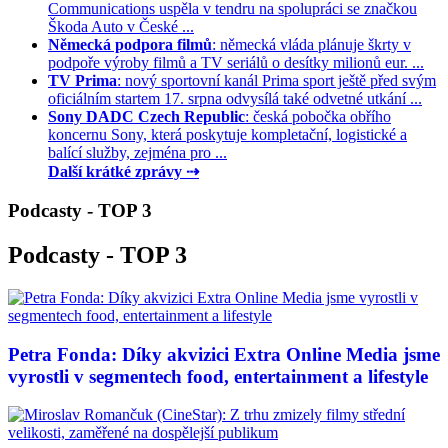
Communications uspěla v tendru na spolupráci se značkou
Škoda Auto v České ...
Německá podpora filmů
: německá vláda plánuje škrty v
podpoře výroby filmů a TV seriálů o desítky milionů eur. ...
TV Prima
: nový sportovní kanál Prima sport ještě před svým
oficiálním startem 17. srpna odvysílá také odvetné utkání ...
Sony DADC Czech Republic
: česká pobočka obřího
koncernu Sony, která poskytuje kompletační, logistické a
balící služby, zejména pro ...
Další krátké zprávy ⇢
Podcasty - TOP 3
Podcasty - TOP 3
Petra Fonda: Díky akvizici Extra Online Media jsme
vyrostli v segmentech food, entertainment a lifestyle