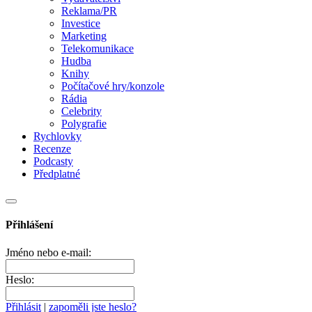
Reklama/PR
Investice
Marketing
Telekomunikace
Hudba
Knihy
Počítačové hry/konzole
Rádia
Celebrity
Polygrafie
Rychlovky
Recenze
Podcasty
Předplatné
Přihlášení
Jméno nebo e-mail:
Heslo:
Přihlásit
|
zapoměli jste heslo?