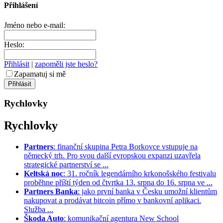
Přihlášení
Jméno nebo e-mail:
Heslo:
Přihlásit
|
zapoměli jste heslo?
Zapamatuj si mě
Rychlovky
Rychlovky
Partners
: finanční skupina Petra Borkovce vstupuje na
německý trh. Pro svou další evropskou expanzi uzavřela
strategické partnerství se ...
Keltská noc
: 31. ročník legendárního krkonošského festivalu
proběhne příští týden od čtvrtka 13. srpna do 16. srpna ve ...
Partners Banka
: jako první banka v Česku umožní klientům
nakupovat a prodávat bitcoin přímo v bankovní aplikaci.
Služba ...
Škoda Auto
: komunikační agentura New School