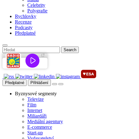
Celebrity
Polygrafie
Rychlovky
Recenze
Podcasty
Předplatné
Předplatné
Přihlášení
Byznysové segmenty
Televize
Film
Internet
Miliardáři
Mediální agentury
E-commerce
Start-up
Vydavatelství