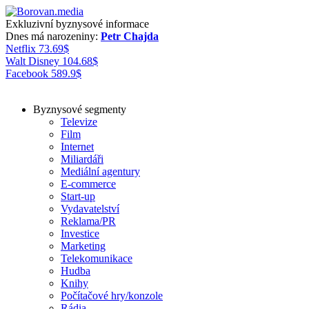
Exkluzivní byznysové informace
Dnes má narozeniny:
Petr Chajda
Netflix
73.69
$
Walt Disney
104.68
$
Facebook
589.9
$
Byznysové segmenty
Televize
Film
Internet
Miliardáři
Mediální agentury
E-commerce
Start-up
Vydavatelství
Reklama/PR
Investice
Marketing
Telekomunikace
Hudba
Knihy
Počítačové hry/konzole
Rádia