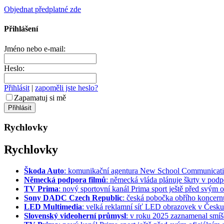
Objednat předplatné zde
Přihlášení
Jméno nebo e-mail:
Heslo:
Přihlásit
|
zapoměli jste heslo?
Zapamatuj si mě
Rychlovky
Rychlovky
Škoda Auto
: komunikační agentura New School Communication
Německá podpora filmů
: německá vláda plánuje škrty v podpo
TV Prima
: nový sportovní kanál Prima sport ještě před svým of
Sony DADC Czech Republic
: česká pobočka obřího koncernu 
LED Multimedia
: velká reklamní síť LED obrazovek v Česku 
Slovenský videoherní průmysl
: v roku 2025 zaznamenal smíše