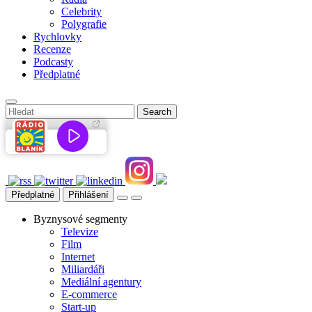
Celebrity
Polygrafie
Rychlovky
Recenze
Podcasty
Předplatné
Předplatné
Přihlášení
Byznysové segmenty
Televize
Film
Internet
Miliardáři
Mediální agentury
E-commerce
Start-up