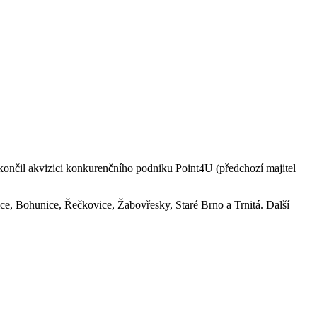
končil akvizici konkurenčního podniku Point4U (předchozí majitel
ice, Bohunice, Řečkovice, Žabovřesky, Staré Brno a Trnitá. Další