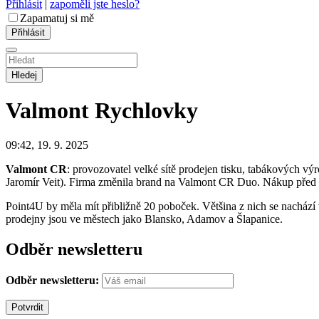
Přihlásit
|
zapoměli jste heslo?
Zapamatuj si mě
Hledej
Valmont
Rychlovky
09:42, 19. 9. 2025
Valmont CR
: provozovatel velké sítě prodejen tisku, tabákových 
Jaromír Veit). Firma změnila brand na Valmont CR Duo. Nákup před n
Point4U by měla mít přibližně 20 poboček. Většina z nich se nachází 
prodejny jsou ve městech jako Blansko, Adamov a Šlapanice.
Odběr newsletteru
Odběr newsletteru: