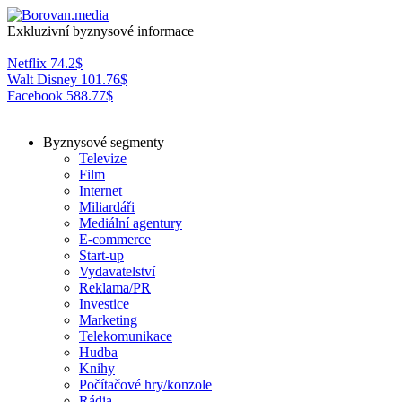
Exkluzivní byznysové informace
Netflix
74.2
$
Walt Disney
101.76
$
Facebook
588.77
$
Byznysové segmenty
Televize
Film
Internet
Miliardáři
Mediální agentury
E-commerce
Start-up
Vydavatelství
Reklama/PR
Investice
Marketing
Telekomunikace
Hudba
Knihy
Počítačové hry/konzole
Rádia