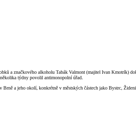
výrobků a značkového alkoholu Tabák Valmont (majitel Ivan Kmotrík) do
ěkolika týdny povolil antimonopolní úřad.
v Brně a jeho okolí, konkrétně v městských částech jako Bystrc, Židen