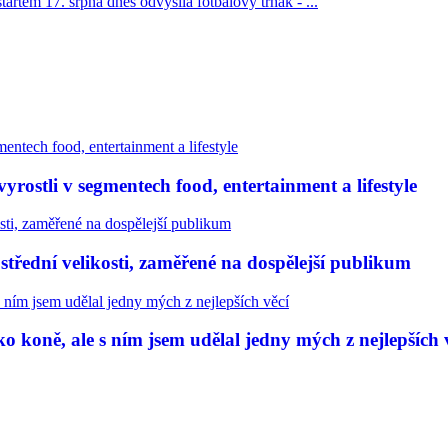
tartem 17. srpna dnes odvysílá fotbalový trhák - ...
rostli v segmentech food, entertainment a lifestyle
třední velikosti, zaměřené na dospělejší publikum
 koně, ale s ním jsem udělal jedny mých z nejlepších 