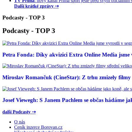
TV Prima
: nový kanál Prima sport ještě před svým oficiálním s
Další krátké zprávy ⇢
Podcasty - TOP 3
Podcasty - TOP 3
Petra Fonda: Díky akvizici Extra Online Media jsme vy
Miroslav Romančuk (CineStar): Z trhu zmizely filmy s
Josef Viewegh: S Janem Pachlem se občas hádáme jako
další Podcasty ⇢
O nás
Ceník inzerce Borovan.cz