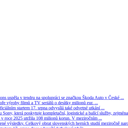
s uspěla v tendru na spolupráci se značkou Škoda Auto v České ...
ře výroby filmů a TV seriálů o desítky milionů eur. ...
iciálním startem 17. srpna odvysílá také odvetné utkání ...
Sony, která poskytuje kompletační, logistické a balící služby, zejména 
v roce 2025 utržila 108 milionů korun. V meziročním ...
né výsledky. Celkový obrat slovenských herních studií meziročně narost