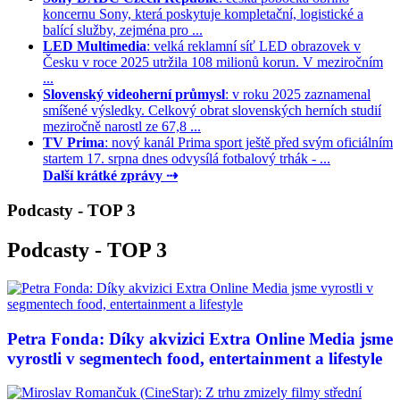
koncernu Sony, která poskytuje kompletační, logistické a
balící služby, zejména pro ...
LED Multimedia
: velká reklamní síť LED obrazovek v
Česku v roce 2025 utržila 108 milionů korun. V meziročním
...
Slovenský videoherní průmysl
: v roku 2025 zaznamenal
smíšené výsledky. Celkový obrat slovenských herních studií
meziročně narostl ze 67,8 ...
TV Prima
: nový kanál Prima sport ještě před svým oficiálním
startem 17. srpna dnes odvysílá fotbalový trhák - ...
Další krátké zprávy ⇢
Podcasty - TOP 3
Podcasty - TOP 3
Petra Fonda: Díky akvizici Extra Online Media jsme
vyrostli v segmentech food, entertainment a lifestyle