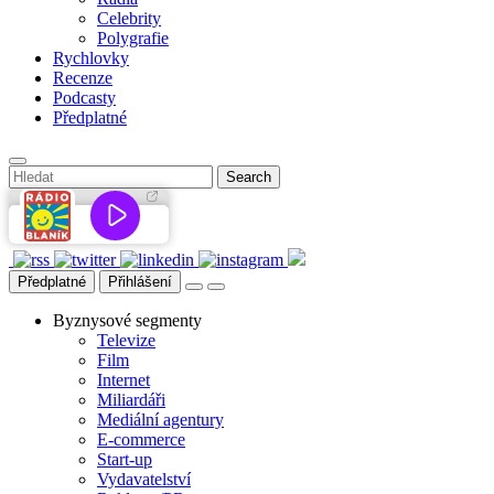
Celebrity
Polygrafie
Rychlovky
Recenze
Podcasty
Předplatné
Předplatné
Přihlášení
Byznysové segmenty
Televize
Film
Internet
Miliardáři
Mediální agentury
E-commerce
Start-up
Vydavatelství