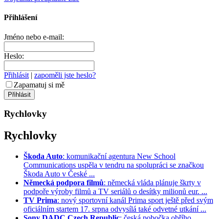
Přihlášení
Jméno nebo e-mail:
Heslo:
Přihlásit
|
zapoměli jste heslo?
Zapamatuj si mě
Rychlovky
Rychlovky
Škoda Auto
: komunikační agentura New School
Communications uspěla v tendru na spolupráci se značkou
Škoda Auto v České ...
Německá podpora filmů
: německá vláda plánuje škrty v
podpoře výroby filmů a TV seriálů o desítky milionů eur. ...
TV Prima
: nový sportovní kanál Prima sport ještě před svým
oficiálním startem 17. srpna odvysílá také odvetné utkání ...
Sony DADC Czech Republic
: česká pobočka obřího