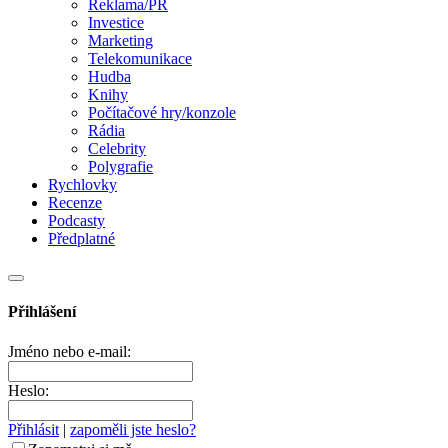
Reklama/PR
Investice
Marketing
Telekomunikace
Hudba
Knihy
Počítačové hry/konzole
Rádia
Celebrity
Polygrafie
Rychlovky
Recenze
Podcasty
Předplatné
Přihlášení
Jméno nebo e-mail:
Heslo:
Přihlásit
|
zapoměli jste heslo?