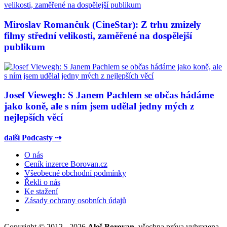
Miroslav Romančuk (CineStar): Z trhu zmizely
filmy střední velikosti, zaměřené na dospělejší
publikum
Josef Viewegh: S Janem Pachlem se občas hádáme
jako koně, ale s ním jsem udělal jedny mých z
nejlepších věcí
další Podcasty ⇢
O nás
Ceník inzerce Borovan.cz
Všeobecné obchodní podmínky
Řekli o nás
Ke stažení
Zásady ochrany osobních údajů
Copyright © 2012 - 2026
Aleš Borovan
, všechna práva vyhrazena.