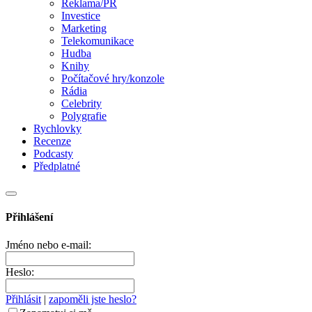
Reklama/PR
Investice
Marketing
Telekomunikace
Hudba
Knihy
Počítačové hry/konzole
Rádia
Celebrity
Polygrafie
Rychlovky
Recenze
Podcasty
Předplatné
Přihlášení
Jméno nebo e-mail:
Heslo:
Přihlásit
|
zapoměli jste heslo?