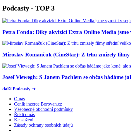
Podcasty - TOP 3
Petra Fonda: Díky akvizici Extra Online Media jsme vy
Miroslav Romančuk (CineStar): Z trhu zmizely filmy s
Josef Viewegh: S Janem Pachlem se občas hádáme jako
další Podcasty ⇢
O nás
Ceník inzerce Borovan.cz
Všeobecné obchodní podmínky
Řekli o nás
Ke stažení
Zásady ochrany osobních údajů