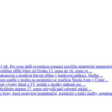
trh. Pro svou další evropskou expanzi uzavřela strategické partnerství 
oběhne příští týden od čtvrtka 13. srpna do 16. srpna ve ...
kupovat a prodávat bitcoin přímo v bankovní aplikaci. Služba ...
s uspěla v tendru na spolupráci se značkou Škoda Auto v České ...
ře výroby filmů a TV seriálů o desítky milionů eur. ...
iciálním startem 17. srpna odvysílá také odvetné utkání ...
Sony, která poskytuje kompletační, logistické a balící služby, zejména 