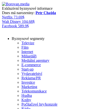
Exkluzivní byznysové informace
Dnes má narozeniny:
Petr Chajda
Netflix
73.69
$
Walt Disney
104.68
$
Facebook
589.9
$
Byznysové segmenty
Televize
Film
Internet
Miliardáři
Mediální agentury
E-commerce
Start-up
Vydavatelství
Reklama/PR
Investice
Marketing
Telekomunikace
Hudba
Knihy
Počítačové hry/konzole
Rádia