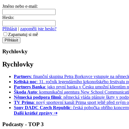
Jméno nebo e-mail:
Heslo:
Přihlásit
|
zapoměli jste heslo?
Zapamatuj si mě
Rychlovky
Rychlovky
Partners
: finanční skupina Petra Borkovce vstupuje na německý 
Keltská noc
: 31. ročník legendárního krkonošského festivalu pr
Partners Banka
: jako první banka v Česku umožní klientům na
Škoda Auto
: komunikační agentura New School Communication
Německá podpora filmů
: německá vláda plánuje škrty v podpo
TV Prima
: nový sportovní kanál Prima sport ještě před svým of
Sony DADC Czech Republic
: česká pobočka obřího koncernu 
Další krátké zprávy ⇢
Podcasty - TOP 3