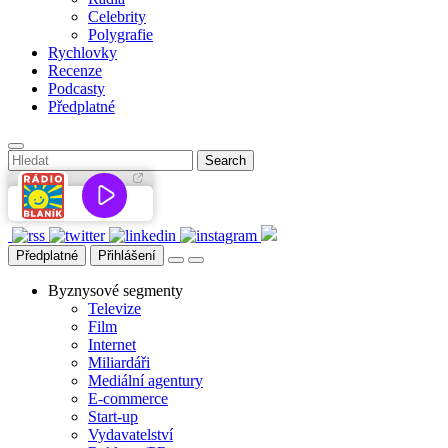
Celebrity
Polygrafie
Rychlovky
Recenze
Podcasty
Předplatné
Předplatné
Přihlášení
Byznysové segmenty
Televize
Film
Internet
Miliardáři
Mediální agentury
E-commerce
Start-up
Vydavatelství