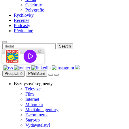
Celebrity
Polygrafie
Rychlovky
Recenze
Podcasty
Předplatné
Předplatné
Přihlášení
Byznysové segmenty
Televize
Film
Internet
Miliardáři
Mediální agentury
E-commerce
Start-up
Vydavatelství