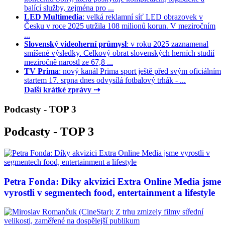
balící služby, zejména pro ...
LED Multimedia
: velká reklamní síť LED obrazovek v
Česku v roce 2025 utržila 108 milionů korun. V meziročním
...
Slovenský videoherní průmysl
: v roku 2025 zaznamenal
smíšené výsledky. Celkový obrat slovenských herních studií
meziročně narostl ze 67,8 ...
TV Prima
: nový kanál Prima sport ještě před svým oficiálním
startem 17. srpna dnes odvysílá fotbalový trhák - ...
Další krátké zprávy ⇢
Podcasty - TOP 3
Podcasty - TOP 3
Petra Fonda: Díky akvizici Extra Online Media jsme
vyrostli v segmentech food, entertainment a lifestyle