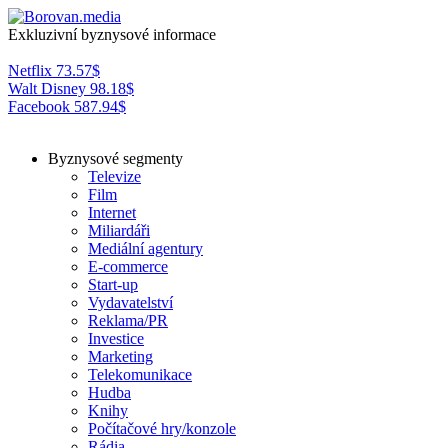
Exkluzivní byznysové informace
Netflix
73.57
$
Walt Disney
98.18
$
Facebook
587.94
$
Byznysové segmenty
Televize
Film
Internet
Miliardáři
Mediální agentury
E-commerce
Start-up
Vydavatelství
Reklama/PR
Investice
Marketing
Telekomunikace
Hudba
Knihy
Počítačové hry/konzole
Rádia