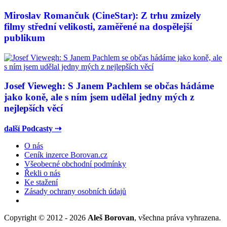
Miroslav Romančuk (CineStar): Z trhu zmizely
filmy střední velikosti, zaměřené na dospělejší
publikum
Josef Viewegh: S Janem Pachlem se občas hádáme
jako koně, ale s ním jsem udělal jedny mých z
nejlepších věcí
další Podcasty ⇢
O nás
Ceník inzerce Borovan.cz
Všeobecné obchodní podmínky
Řekli o nás
Ke stažení
Zásady ochrany osobních údajů
Copyright © 2012 - 2026
Aleš Borovan
, všechna práva vyhrazena.