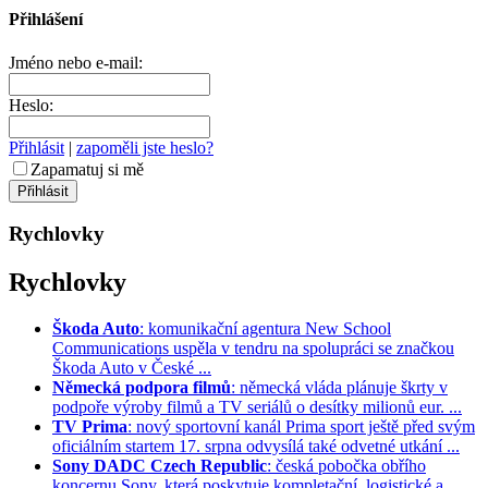
Přihlášení
Jméno nebo e-mail:
Heslo:
Přihlásit
|
zapoměli jste heslo?
Zapamatuj si mě
Rychlovky
Rychlovky
Škoda Auto
: komunikační agentura New School
Communications uspěla v tendru na spolupráci se značkou
Škoda Auto v České ...
Německá podpora filmů
: německá vláda plánuje škrty v
podpoře výroby filmů a TV seriálů o desítky milionů eur. ...
TV Prima
: nový sportovní kanál Prima sport ještě před svým
oficiálním startem 17. srpna odvysílá také odvetné utkání ...
Sony DADC Czech Republic
: česká pobočka obřího
koncernu Sony, která poskytuje kompletační, logistické a