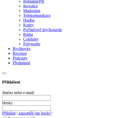
Reklama/PR
Investice
Marketing
Telekomunikace
Hudba
Knihy
Počítačové hry/konzole
Rádia
Celebrity
Polygrafie
Rychlovky
Recenze
Podcasty
Předplatné
Přihlášení
Jméno nebo e-mail:
Heslo:
Přihlásit
|
zapoměli jste heslo?