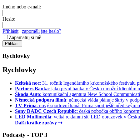
Jméno nebo e-mail:
Heslo:
Přihlásit
|
zapoměli jste heslo?
Zapamatuj si mě
Rychlovky
Rychlovky
Keltská noc
: 31. ročník legendárního krkonošského festivalu pr
Partners Banka
: jako první banka v Česku umožní klientům na
Škoda Auto
: komunikační agentura New School Communication
Německá podpora filmů
: německá vláda plánuje škrty v podpo
TV Prima
: nový sportovní kanál Prima sport ještě před svým of
Sony DADC Czech Republic
: česká pobočka obřího koncernu 
LED Multimedia
: velká reklamní síť LED obrazovek v Česku 
Další krátké zprávy ⇢
Podcasty - TOP 3