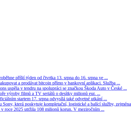
oběhne příští týden od čtvrtka 13. srpna do 16. srpna ve ...
kupovat a prodávat bitcoin přímo v bankovní aplikaci. Služba ...
s uspěla v tendru na spolupráci se značkou Škoda Auto v České ...
ře výroby filmů a TV seriálů o desítky milionů eur. ...
iciálním startem 17. srpna odvysílá také odvetné utkání ...
Sony, která poskytuje kompletační, logistické a balící služby, zejména 
v roce 2025 utržila 108 milionů korun. V meziročním ...