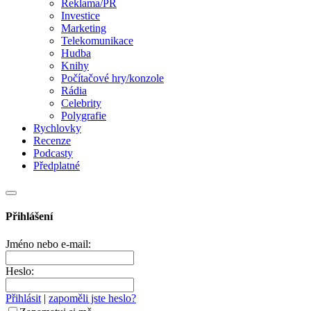
Reklama/PR
Investice
Marketing
Telekomunikace
Hudba
Knihy
Počítačové hry/konzole
Rádia
Celebrity
Polygrafie
Rychlovky
Recenze
Podcasty
Předplatné
Přihlášení
Jméno nebo e-mail:
Heslo:
Přihlásit
|
zapoměli jste heslo?