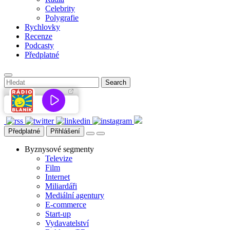
Celebrity
Polygrafie
Rychlovky
Recenze
Podcasty
Předplatné
Předplatné
Přihlášení
Byznysové segmenty
Televize
Film
Internet
Miliardáři
Mediální agentury
E-commerce
Start-up
Vydavatelství