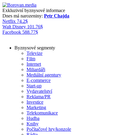
Exkluzivní byznysové informace
Dnes má narozeniny:
Petr Chajda
Netflix
74.2
$
Walt Disney
101.76
$
Facebook
588.77
$
Byznysové segmenty
Televize
Film
Internet
Miliardáři
Mediální agentury
E-commerce
Start-up
Vydavatelství
Reklama/PR
Investice
Marketing
Telekomunikace
Hudba
Knihy
Počítačové hry/konzole
Rádia