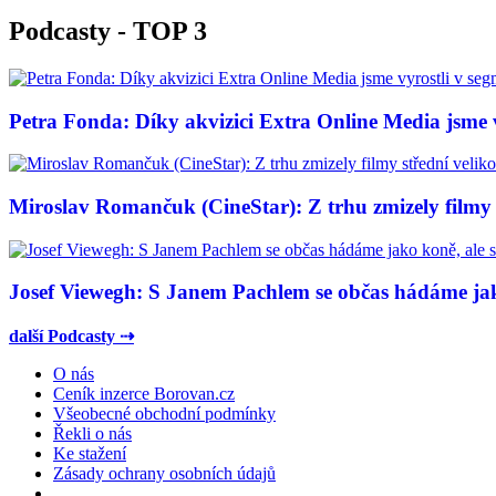
Podcasty - TOP 3
Petra Fonda: Díky akvizici Extra Online Media jsme vy
Miroslav Romančuk (CineStar): Z trhu zmizely filmy s
Josef Viewegh: S Janem Pachlem se občas hádáme jako
další Podcasty ⇢
O nás
Ceník inzerce Borovan.cz
Všeobecné obchodní podmínky
Řekli o nás
Ke stažení
Zásady ochrany osobních údajů