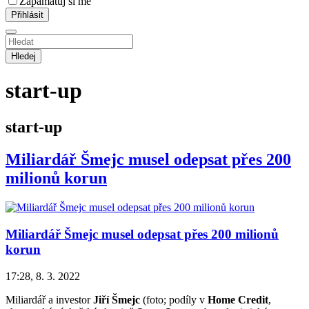
Zapamatuj si mě
Hledej
start-up
start-up
Miliardář Šmejc musel odepsat přes 200
milionů korun
Miliardář Šmejc musel odepsat přes 200 milionů
korun
17:28, 8. 3. 2022
Miliardář a investor
Jiří Šmejc
(foto; podíly v
Home Credit
,