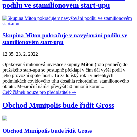
podílu ve stamilionovém start-upu
Skupina Miton pokračuje v navyšování podílu ve
stamilionovém start-upu
12:35, 23. 2. 2022
Opakovaná milionová investice skupiny
Miton
(foto partneři) do
pražského start-upu se postupně překlápí v čím dál vyšší podíl v
jeho provozní společnosti. Ta za loňský rok i v nelehkých
podmínkách covidového trhu dosáhla rekordního, stamilionového
obratu. Meziroční nárůst převýšil 50 milionů korun...
Celý článek pouze pro předplatitele ⇢
Obchod Munipolis bude řídit Gross
Obchod Munipolis bude řídit Gross