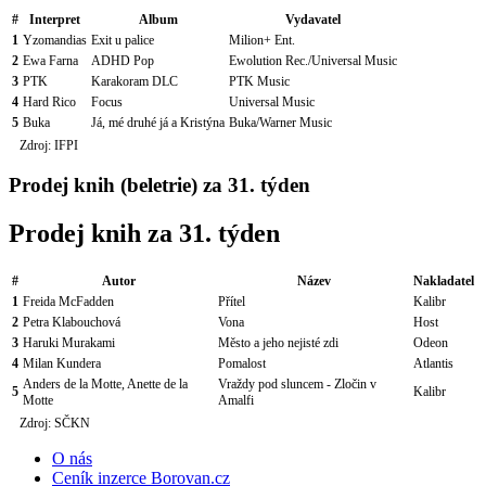
#
Interpret
Album
Vydavatel
1
Yzomandias
Exit u palice
Milion+ Ent.
2
Ewa Farna
ADHD Pop
Ewolution Rec./Universal Music
3
PTK
Karakoram DLC
PTK Music
4
Hard Rico
Focus
Universal Music
5
Buka
Já, mé druhé já a Kristýna
Buka/Warner Music
Zdroj: IFPI
Prodej knih (beletrie) za 31. týden
Prodej knih za 31. týden
#
Autor
Název
Nakladatel
1
Freida McFadden
Přítel
Kalibr
2
Petra Klabouchová
Vona
Host
3
Haruki Murakami
Město a jeho nejisté zdi
Odeon
4
Milan Kundera
Pomalost
Atlantis
Anders de la Motte, Anette de la
Vraždy pod sluncem - Zločin v
5
Kalibr
Motte
Amalfi
Zdroj: SČKN
O nás
Ceník inzerce Borovan.cz