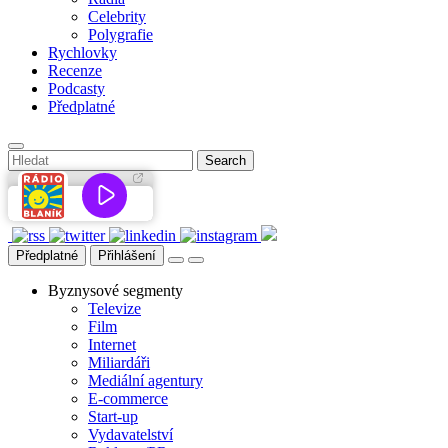
Celebrity
Polygrafie
Rychlovky
Recenze
Podcasty
Předplatné
Předplatné
Přihlášení
Byznysové segmenty
Televize
Film
Internet
Miliardáři
Mediální agentury
E-commerce
Start-up
Vydavatelství