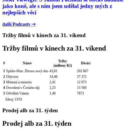
jako koně, ale s ním jsem udělal jedny mých z
nejlepších věcí
další Podcasty ⇢
Tržby filmů v kinech za 31. víkend
Tržby filmů v kinech za 31. víkend
Tržby
#
Název
Diváci
(miliony Kč)
1
Spider-Man: Zbrusu nový den
43,81
202 867
2
Odyssea
14,48
57 372
3
Mimoni a monstra
2,41
12 973
4
Dovolená v Českém ráji
2,23
13 500
5
Odvážná Vaiana
1,46
7873
Zdroj: UFD
Prodej alb za 31. týden
Prodej alb za 31. týden