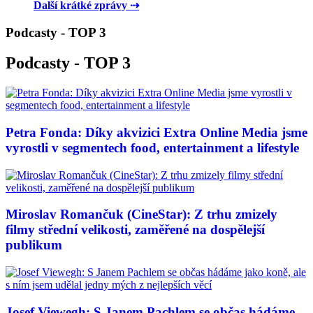
Další krátké zprávy ⇢
Podcasty - TOP 3
Podcasty - TOP 3
Petra Fonda: Díky akvizici Extra Online Media jsme
vyrostli v segmentech food, entertainment a lifestyle
Miroslav Romančuk (CineStar): Z trhu zmizely
filmy střední velikosti, zaměřené na dospělejší
publikum
Josef Viewegh: S Janem Pachlem se občas hádáme