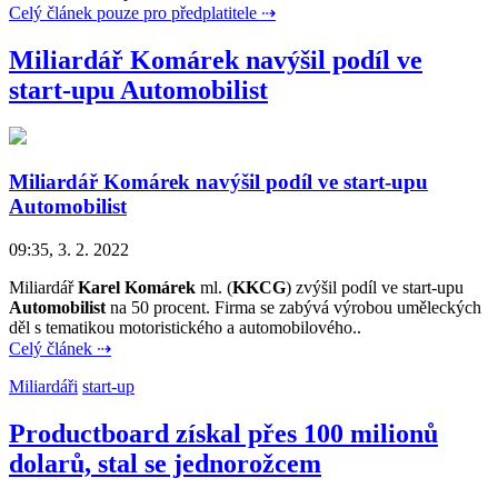
Celý článek pouze pro předplatitele ⇢
Miliardář Komárek navýšil podíl ve
start-upu Automobilist
Miliardář Komárek navýšil podíl ve start-upu
Automobilist
09:35, 3. 2. 2022
Miliardář
Karel Komárek
ml. (
KKCG
) zvýšil podíl ve start-upu
Automobilist
na 50 procent. Firma se zabývá výrobou uměleckých
děl s tematikou motoristického a automobilového..
Celý článek ⇢
Miliardáři
start-up
Productboard získal přes 100 milionů
dolarů, stal se jednorožcem