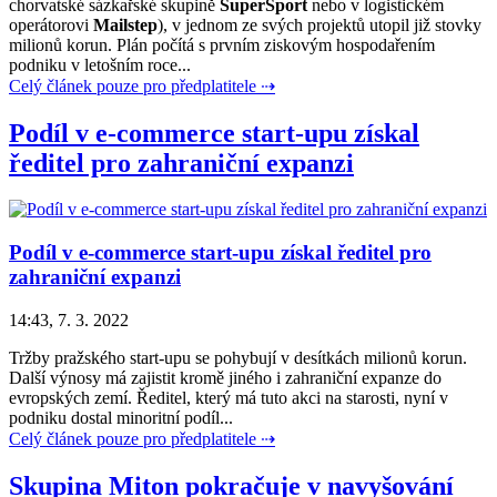
chorvatské sázkařské skupině
SuperSport
nebo v logistickém
operátorovi
Mailstep
), v jednom ze svých projektů utopil již stovky
milionů korun. Plán počítá s prvním ziskovým hospodařením
podniku v letošním roce...
Celý článek pouze pro předplatitele ⇢
Podíl v e-commerce start-upu získal
ředitel pro zahraniční expanzi
Podíl v e-commerce start-upu získal ředitel pro
zahraniční expanzi
14:43, 7. 3. 2022
Tržby pražského start-upu se pohybují v desítkách milionů korun.
Další výnosy má zajistit kromě jiného i zahraniční expanze do
evropských zemí. Ředitel, který má tuto akci na starosti, nyní v
podniku dostal minoritní podíl...
Celý článek pouze pro předplatitele ⇢
Skupina Miton pokračuje v navyšování