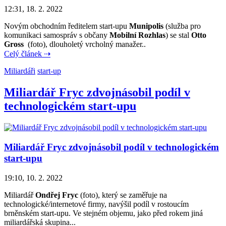
12:31, 18. 2. 2022
Novým obchodním ředitelem start-upu
Munipolis
(služba pro
komunikaci samospráv s občany
Mobilní Rozhlas
) se stal
Otto
Gross
(foto), dlouholetý vrcholný manažer..
Celý článek ⇢
Miliardáři
start-up
Miliardář Fryc zdvojnásobil podíl v
technologickém start-upu
Miliardář Fryc zdvojnásobil podíl v technologickém
start-upu
19:10, 10. 2. 2022
Miliardář
Ondřej Fryc
(foto), který se zaměřuje na
technologické/internetové firmy, navýšil podíl v rostoucím
brněnském start-upu. Ve stejném objemu, jako před rokem jiná
miliardářská skupina...