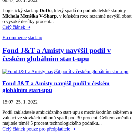
08:47, 26. 1. 2022
Logistický start-up
DoDo
, který spadá do podnikatelské skupiny
Michala Menšíka
V-Sharp
, v loňském roce razantně navýšil obrat
o vysoké desítky procent...
Celý článek ⇢
E-commerce
start-up
Fond J&T a Amisty navýšil podíl v
českém globálním start-upu
Fond J&T a Amisty navýšil podíl v českém
globálním start-upu
15:07, 25. 1. 2022
Podíl zakladatele ambiciózního start-upu s mezinárodním záběrem a
valuací ve stovkách milionů spadl pod 30 procent. Celkem změnilo
majitele téměř 5 procent technologického podniku...
Celý článek pouze pro předplatitele ⇢