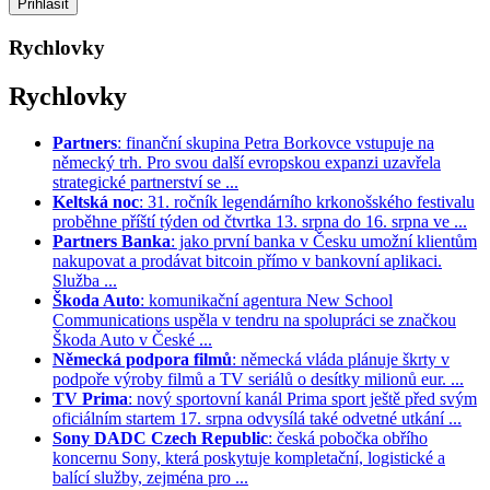
Rychlovky
Rychlovky
Partners
: finanční skupina Petra Borkovce vstupuje na
německý trh. Pro svou další evropskou expanzi uzavřela
strategické partnerství se ...
Keltská noc
: 31. ročník legendárního krkonošského festivalu
proběhne příští týden od čtvrtka 13. srpna do 16. srpna ve ...
Partners Banka
: jako první banka v Česku umožní klientům
nakupovat a prodávat bitcoin přímo v bankovní aplikaci.
Služba ...
Škoda Auto
: komunikační agentura New School
Communications uspěla v tendru na spolupráci se značkou
Škoda Auto v České ...
Německá podpora filmů
: německá vláda plánuje škrty v
podpoře výroby filmů a TV seriálů o desítky milionů eur. ...
TV Prima
: nový sportovní kanál Prima sport ještě před svým
oficiálním startem 17. srpna odvysílá také odvetné utkání ...
Sony DADC Czech Republic
: česká pobočka obřího
koncernu Sony, která poskytuje kompletační, logistické a
balící služby, zejména pro ...