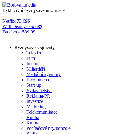
Exkluzivní byznysové informace
Netflix
73.69
$
Walt Disney
104.68
$
Facebook
589.9
$
Byznysové segmenty
Televize
Film
Internet
Miliardáři
Mediální agentury
E-commerce
Start-up
Vydavatelství
Reklama/PR
Investice
Marketing
Telekomunikace
Hudba
Knihy
Počítačové hry/konzole
Rádia