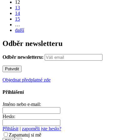
12
13
14
15
…
další
Odběr newsletteru
Odběr newsletteru:
Objednat předplatné zde
Přihlášení
Jméno nebo e-mail:
Heslo:
Přihlásit
|
zapoměli jste heslo?
Zapamatuj si mě