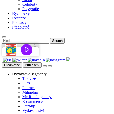
Celebrity
Polygrafie
Rychlovky
Recenze
Podcasty
Předplatné
Předplatné
Přihlášení
Byznysové segmenty
Televize
Film
Internet
Miliardáři
Mediální agentury
E-commerce
Start-up
Vydavatelství