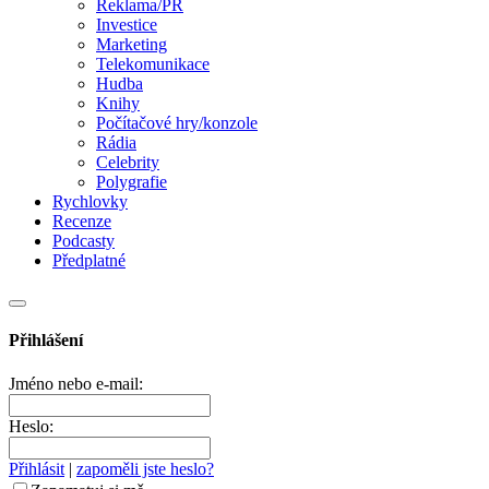
Reklama/PR
Investice
Marketing
Telekomunikace
Hudba
Knihy
Počítačové hry/konzole
Rádia
Celebrity
Polygrafie
Rychlovky
Recenze
Podcasty
Předplatné
Přihlášení
Jméno nebo e-mail:
Heslo:
Přihlásit
|
zapoměli jste heslo?