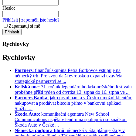
Heslo:
Přihlásit
|
zapoměli jste heslo?
Zapamatuj si mě
Rychlovky
Rychlovky
Partners
: finanční skupina Petra Borkovce vstupuje na
německý trh. Pro svou další evropskou expanzi uzavřela
strategické partnerství se ...
Keltská noc
: 31. ročník legendárního krkonošského festivalu
proběhne příští týden od čtvrtka 13. srpna do 16. srpna ve ...
Partners Banka
: jako první banka v Česku umožní klientům
nakupovat a prodávat bitcoin přímo v bankovní aplikaci.
Služba ...
Škoda Auto
: komunikační agentura New School
Communications uspěla v tendru na spolupráci se značkou
Škoda Auto v České ...
Německá podpora filmů
: německá vláda plánuje škrty v
podpoře výroby filmů a TV seriálů o desítky milionů eur. ...