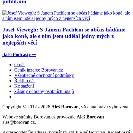
publikum
Josef Viewegh: S Janem Pachlem se občas hádáme
jako koně, ale s ním jsem udělal jedny mých z
nejlepších věcí
další Podcasty ⇢
O nás
Ceník inzerce Borovan.cz
Všeobecné obchodní podmínky
Řekli o nás
Ke stažení
Zásady ochrany osobních údajů
Copyright © 2012 - 2026
Aleš Borovan
, všechna práva vyhrazena.
Webové stránky Borovan.cz provozuje
Aleš Borovan
ales@borovan.cz.
Korespondenční adresa (pozvánky atd.): Aleš Borovan, Argentinská