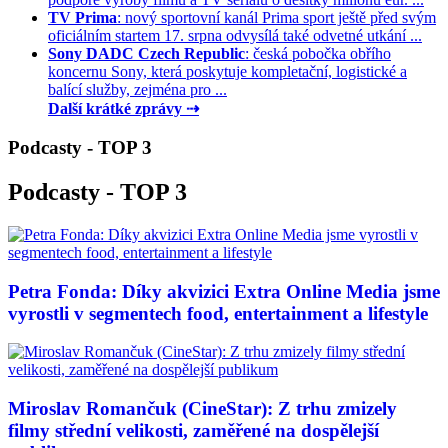
TV Prima
: nový sportovní kanál Prima sport ještě před svým
oficiálním startem 17. srpna odvysílá také odvetné utkání ...
Sony DADC Czech Republic
: česká pobočka obřího
koncernu Sony, která poskytuje kompletační, logistické a
balící služby, zejména pro ...
Další krátké zprávy ⇢
Podcasty - TOP 3
Podcasty - TOP 3
Petra Fonda: Díky akvizici Extra Online Media jsme
vyrostli v segmentech food, entertainment a lifestyle
Miroslav Romančuk (CineStar): Z trhu zmizely
filmy střední velikosti, zaměřené na dospělejší