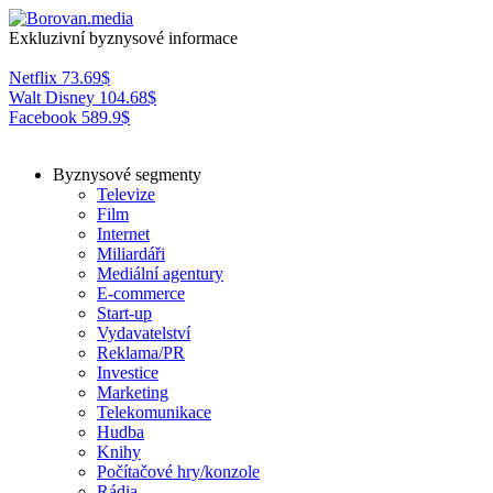
Exkluzivní byznysové informace
Netflix
73.69
$
Walt Disney
104.68
$
Facebook
589.9
$
Byznysové segmenty
Televize
Film
Internet
Miliardáři
Mediální agentury
E-commerce
Start-up
Vydavatelství
Reklama/PR
Investice
Marketing
Telekomunikace
Hudba
Knihy
Počítačové hry/konzole
Rádia