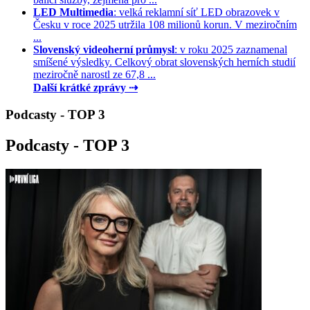
LED Multimedia
: velká reklamní síť LED obrazovek v
Česku v roce 2025 utržila 108 milionů korun. V meziročním
...
Slovenský videoherní průmysl
: v roku 2025 zaznamenal
smíšené výsledky. Celkový obrat slovenských herních studií
meziročně narostl ze 67,8 ...
Další krátké zprávy ⇢
Podcasty - TOP 3
Podcasty - TOP 3