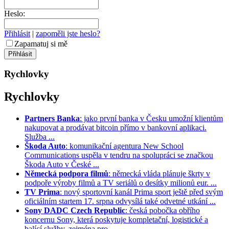
Heslo:
Přihlásit
|
zapoměli jste heslo?
Zapamatuj si mě
Rychlovky
Rychlovky
Partners Banka
: jako první banka v Česku umožní klientům
nakupovat a prodávat bitcoin přímo v bankovní aplikaci.
Služba ...
Škoda Auto
: komunikační agentura New School
Communications uspěla v tendru na spolupráci se značkou
Škoda Auto v České ...
Německá podpora filmů
: německá vláda plánuje škrty v
podpoře výroby filmů a TV seriálů o desítky milionů eur. ...
TV Prima
: nový sportovní kanál Prima sport ještě před svým
oficiálním startem 17. srpna odvysílá také odvetné utkání ...
Sony DADC Czech Republic
: česká pobočka obřího
koncernu Sony, která poskytuje kompletační, logistické a
balící služby, zejména pro ...