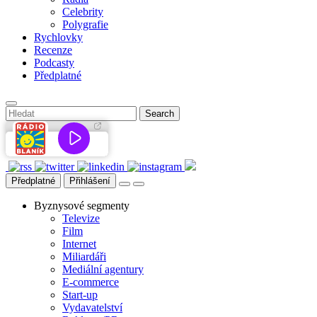
Celebrity
Polygrafie
Rychlovky
Recenze
Podcasty
Předplatné
Předplatné
Přihlášení
Byznysové segmenty
Televize
Film
Internet
Miliardáři
Mediální agentury
E-commerce
Start-up
Vydavatelství