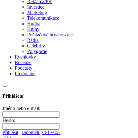
Reklama/PR
Investice
Marketing
Telekomunikace
Hudba
Knihy
Počítačové hry/konzole
Rádia
Celebrity
Polygrafie
Rychlovky
Recenze
Podcasty
Předplatné
Přihlášení
Jméno nebo e-mail:
Heslo:
Přihlásit
|
zapoměli jste heslo?