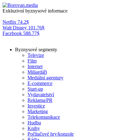
Exkluzivní byznysové informace
Netflix
74.2
$
Walt Disney
101.76
$
Facebook
588.77
$
Byznysové segmenty
Televize
Film
Internet
Miliardáři
Mediální agentury
E-commerce
Start-up
Vydavatelství
Reklama/PR
Investice
Marketing
Telekomunikace
Hudba
Knihy
Počítačové hry/konzole
Rádia