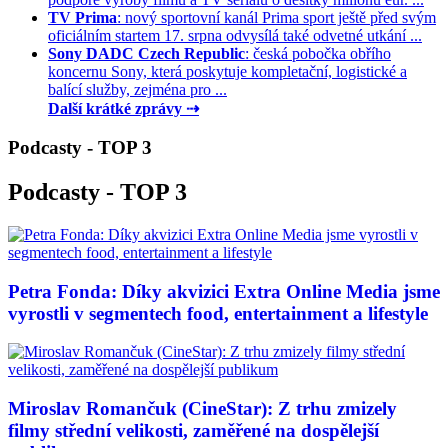
TV Prima
: nový sportovní kanál Prima sport ještě před svým
oficiálním startem 17. srpna odvysílá také odvetné utkání ...
Sony DADC Czech Republic
: česká pobočka obřího
koncernu Sony, která poskytuje kompletační, logistické a
balící služby, zejména pro ...
Další krátké zprávy ⇢
Podcasty - TOP 3
Podcasty - TOP 3
Petra Fonda: Díky akvizici Extra Online Media jsme
vyrostli v segmentech food, entertainment a lifestyle
Miroslav Romančuk (CineStar): Z trhu zmizely
filmy střední velikosti, zaměřené na dospělejší