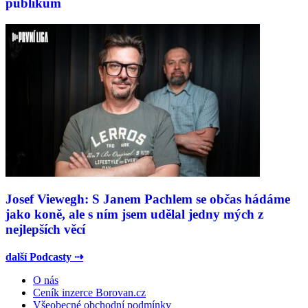
publikum
Josef Viewegh: S Janem Pachlem se občas hádáme
jako koně, ale s ním jsem udělal jedny mých z
nejlepších věcí
další Podcasty ⇢
O nás
Ceník inzerce Borovan.cz
Všeobecné obchodní podmínky