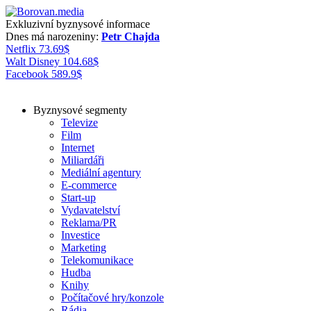
Exkluzivní byznysové informace
Dnes má narozeniny:
Petr Chajda
Netflix
73.69
$
Walt Disney
104.68
$
Facebook
589.9
$
Byznysové segmenty
Televize
Film
Internet
Miliardáři
Mediální agentury
E-commerce
Start-up
Vydavatelství
Reklama/PR
Investice
Marketing
Telekomunikace
Hudba
Knihy
Počítačové hry/konzole
Rádia