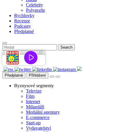
Celebrity
Polygrafie
Rychlovky
Recenze
Podcasty
Předplatné
Předplatné
Přihlášení
Byznysové segmenty
Televize
Film
Internet
Miliardáři
Mediální agentury
E-commerce
Start-up
Vydavatelství