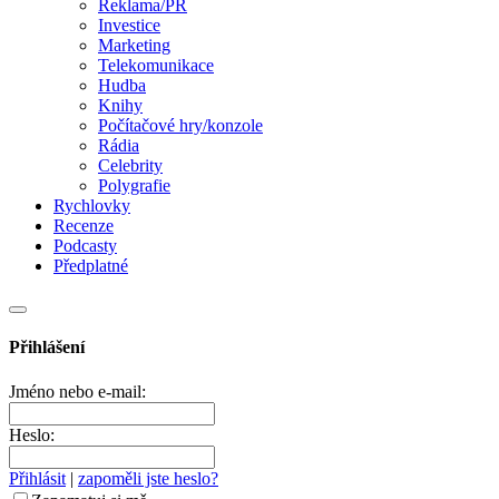
Reklama/PR
Investice
Marketing
Telekomunikace
Hudba
Knihy
Počítačové hry/konzole
Rádia
Celebrity
Polygrafie
Rychlovky
Recenze
Podcasty
Předplatné
Přihlášení
Jméno nebo e-mail:
Heslo:
Přihlásit
|
zapoměli jste heslo?