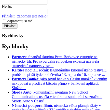
Heslo:
Přihlásit
|
zapoměli jste heslo?
Zapamatuj si mě
Rychlovky
Rychlovky
Partners
: finanční skupina Petra Borkovce vstupuje na
německý trh. Pro svou další evropskou expanzi uzavřela
strategické partnerství se ...
Keltská noc
: 31. ročník legendárního krkonošského festivalu
proběhne příští týden od čtvrtka 13. srpna do 16. srpna ve ...
Partners Banka
: jako první banka v Česku umožní klientům
nakupovat a prodávat bitcoin přímo v bankovní aplikaci.
Služba ...
Škoda Auto
: komunikační agentura New School
Communications uspěla v tendru na spolupráci se značkou
Škoda Auto v České ...
Německá podpora filmů
: německá vláda plánuje škrty v
podpoře výroby filmů a TV seriálů o desítky milionů eur. ...