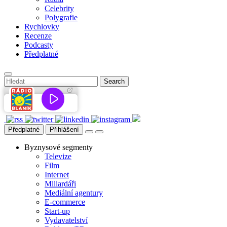
Celebrity
Polygrafie
Rychlovky
Recenze
Podcasty
Předplatné
Předplatné
Přihlášení
Byznysové segmenty
Televize
Film
Internet
Miliardáři
Mediální agentury
E-commerce
Start-up
Vydavatelství