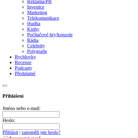
Reklama/PR
Investice
Marketing
Telekomunikace
Hudba
Knihy
Počítačové hry/konzole
Rádia
Celebrity
Polygrafie
Rychlovky
Recenze
Podcasty
Předplatné
Přihlášení
Jméno nebo e-mail:
Heslo:
Přihlásit
|
zapoměli jste heslo?