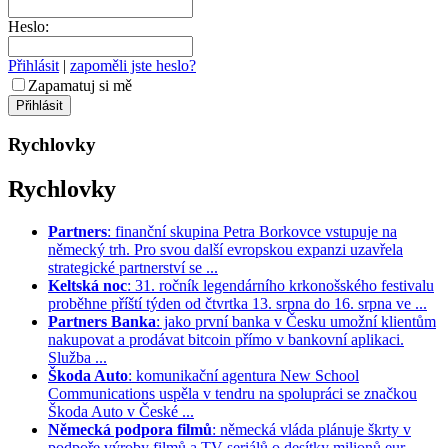
Heslo:
Přihlásit
|
zapoměli jste heslo?
Zapamatuj si mě
Rychlovky
Rychlovky
Partners
: finanční skupina Petra Borkovce vstupuje na
německý trh. Pro svou další evropskou expanzi uzavřela
strategické partnerství se ...
Keltská noc
: 31. ročník legendárního krkonošského festivalu
proběhne příští týden od čtvrtka 13. srpna do 16. srpna ve ...
Partners Banka
: jako první banka v Česku umožní klientům
nakupovat a prodávat bitcoin přímo v bankovní aplikaci.
Služba ...
Škoda Auto
: komunikační agentura New School
Communications uspěla v tendru na spolupráci se značkou
Škoda Auto v České ...
Německá podpora filmů
: německá vláda plánuje škrty v
podpoře výroby filmů a TV seriálů o desítky milionů eur. ...