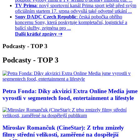
TV Prima
: nový sportovní kanál Prima sport ještě před svým
oficiálním startem 17. srpna odvysílá také odvetné utkání ...
Sony DADC Czech Republic
: česká pobočka obřího
koncernu Sony, která poskytuje kompletační, logistické a
balící služby, zejména pro ...
Další krátké zprávy ⇢
Podcasty - TOP 3
Podcasty - TOP 3
Petra Fonda: Díky akvizici Extra Online Media jsme
vyrostli v segmentech food, entertainment a lifestyle
Miroslav Romančuk (CineStar): Z trhu zmizely
filmy střední velikosti, zaměřené na dospělejší