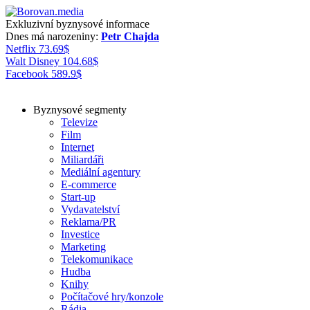
Exkluzivní byznysové informace
Dnes má narozeniny:
Petr Chajda
Netflix
73.69
$
Walt Disney
104.68
$
Facebook
589.9
$
Byznysové segmenty
Televize
Film
Internet
Miliardáři
Mediální agentury
E-commerce
Start-up
Vydavatelství
Reklama/PR
Investice
Marketing
Telekomunikace
Hudba
Knihy
Počítačové hry/konzole
Rádia