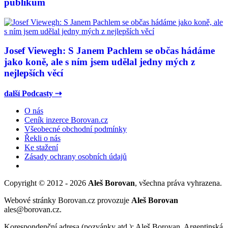
publikum
Josef Viewegh: S Janem Pachlem se občas hádáme
jako koně, ale s ním jsem udělal jedny mých z
nejlepších věcí
další Podcasty ⇢
O nás
Ceník inzerce Borovan.cz
Všeobecné obchodní podmínky
Řekli o nás
Ke stažení
Zásady ochrany osobních údajů
Copyright © 2012 - 2026
Aleš Borovan
, všechna práva vyhrazena.
Webové stránky Borovan.cz provozuje
Aleš Borovan
ales@borovan.cz.
Korespondenční adresa (pozvánky atd.): Aleš Borovan, Argentinská