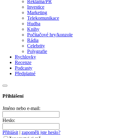
Reklama/PR
Investice
Marketing
Telekomunikace
Hudba
Knihy
Počítačové hry/konzole
Rádia
Celebrity
Polygrafie
Rychlovky
Recenze
Podcasty
Předplatné
Přihlášení
Jméno nebo e-mail:
Heslo:
Přihlásit
|
zapoměli jste heslo?