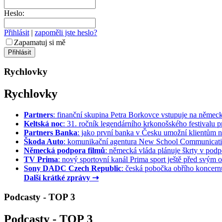
Heslo:
Přihlásit
|
zapoměli jste heslo?
Zapamatuj si mě
Rychlovky
Rychlovky
Partners
: finanční skupina Petra Borkovce vstupuje na německý 
Keltská noc
: 31. ročník legendárního krkonošského festivalu pr
Partners Banka
: jako první banka v Česku umožní klientům na
Škoda Auto
: komunikační agentura New School Communication
Německá podpora filmů
: německá vláda plánuje škrty v podpo
TV Prima
: nový sportovní kanál Prima sport ještě před svým of
Sony DADC Czech Republic
: česká pobočka obřího koncernu 
Další krátké zprávy ⇢
Podcasty - TOP 3
Podcasty - TOP 3