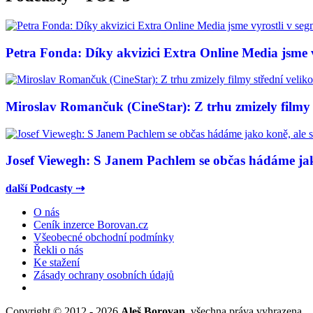
Petra Fonda: Díky akvizici Extra Online Media jsme vy
Miroslav Romančuk (CineStar): Z trhu zmizely filmy s
Josef Viewegh: S Janem Pachlem se občas hádáme jako
další Podcasty ⇢
O nás
Ceník inzerce Borovan.cz
Všeobecné obchodní podmínky
Řekli o nás
Ke stažení
Zásady ochrany osobních údajů
Copyright © 2012 - 2026
Aleš Borovan
, všechna práva vyhrazena.