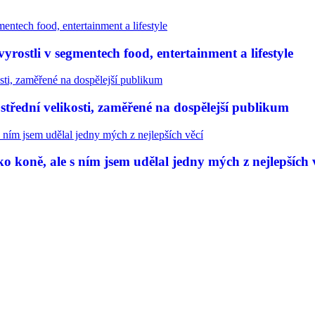
rostli v segmentech food, entertainment a lifestyle
třední velikosti, zaměřené na dospělejší publikum
 koně, ale s ním jsem udělal jedny mých z nejlepších 