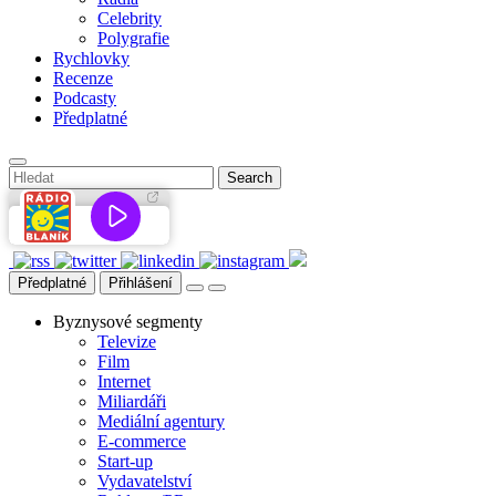
Celebrity
Polygrafie
Rychlovky
Recenze
Podcasty
Předplatné
Předplatné
Přihlášení
Byznysové segmenty
Televize
Film
Internet
Miliardáři
Mediální agentury
E-commerce
Start-up
Vydavatelství