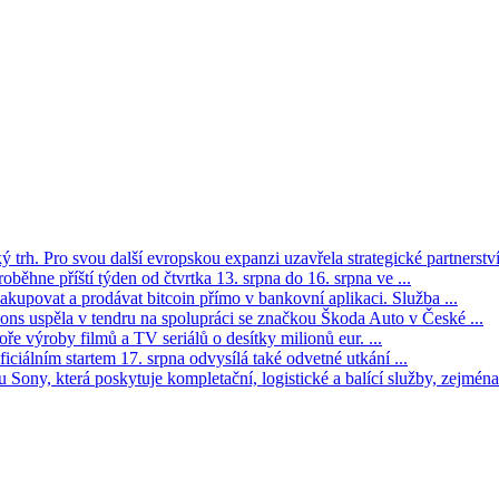
trh. Pro svou další evropskou expanzi uzavřela strategické partnerství 
oběhne příští týden od čtvrtka 13. srpna do 16. srpna ve ...
kupovat a prodávat bitcoin přímo v bankovní aplikaci. Služba ...
s uspěla v tendru na spolupráci se značkou Škoda Auto v České ...
ře výroby filmů a TV seriálů o desítky milionů eur. ...
iciálním startem 17. srpna odvysílá také odvetné utkání ...
Sony, která poskytuje kompletační, logistické a balící služby, zejména 