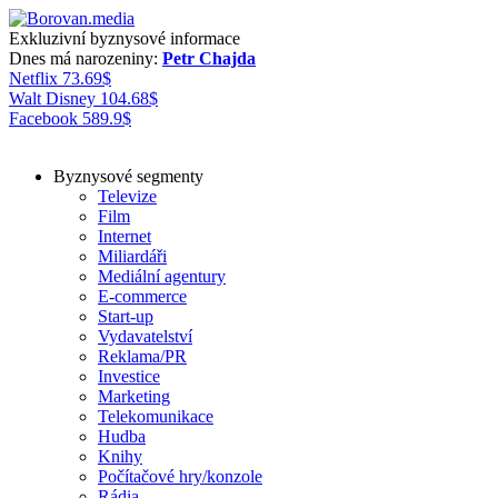
Exkluzivní byznysové informace
Dnes má narozeniny:
Petr Chajda
Netflix
73.69
$
Walt Disney
104.68
$
Facebook
589.9
$
Byznysové segmenty
Televize
Film
Internet
Miliardáři
Mediální agentury
E-commerce
Start-up
Vydavatelství
Reklama/PR
Investice
Marketing
Telekomunikace
Hudba
Knihy
Počítačové hry/konzole
Rádia