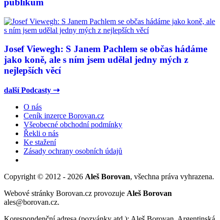
publikum
Josef Viewegh: S Janem Pachlem se občas hádáme
jako koně, ale s ním jsem udělal jedny mých z
nejlepších věcí
další Podcasty ⇢
O nás
Ceník inzerce Borovan.cz
Všeobecné obchodní podmínky
Řekli o nás
Ke stažení
Zásady ochrany osobních údajů
Copyright © 2012 - 2026
Aleš Borovan
, všechna práva vyhrazena.
Webové stránky Borovan.cz provozuje
Aleš Borovan
ales@borovan.cz.
Korespondenční adresa (pozvánky atd.): Aleš Borovan, Argentinská