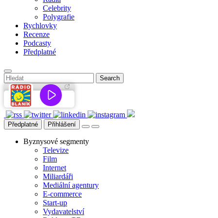
Celebrity
Polygrafie
Rychlovky
Recenze
Podcasty
Předplatné
Předplatné
Přihlášení
Byznysové segmenty
Televize
Film
Internet
Miliardáři
Mediální agentury
E-commerce
Start-up
Vydavatelství