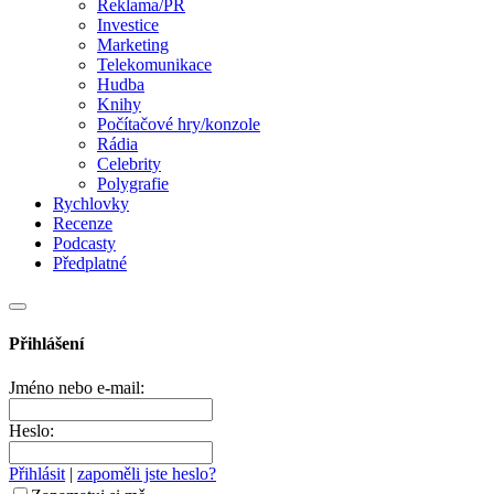
Reklama/PR
Investice
Marketing
Telekomunikace
Hudba
Knihy
Počítačové hry/konzole
Rádia
Celebrity
Polygrafie
Rychlovky
Recenze
Podcasty
Předplatné
Přihlášení
Jméno nebo e-mail:
Heslo:
Přihlásit
|
zapoměli jste heslo?