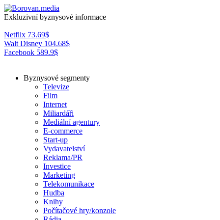
Exkluzivní byznysové informace
Netflix
73.69
$
Walt Disney
104.68
$
Facebook
589.9
$
Byznysové segmenty
Televize
Film
Internet
Miliardáři
Mediální agentury
E-commerce
Start-up
Vydavatelství
Reklama/PR
Investice
Marketing
Telekomunikace
Hudba
Knihy
Počítačové hry/konzole
Rádia