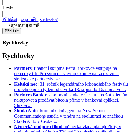
Heslo:
Přihlásit
|
zapoměli jste heslo?
Zapamatuj si mě
Rychlovky
Rychlovky
Partners
: finanční skupina Petra Borkovce vstupuje na
německý trh. Pro svou další evropskou expanzi uzavřela
strategické partnerství se ...
Keltská noc
: 31. ročník legendárního krkonošského festivalu
proběhne příští týden od čtvrtka 13. srpna do 16. srpna ve ...
Partners Banka
: jako první banka v Česku umožní klientům
nakupovat a prodávat bitcoin přímo v bankovní aplikaci.
Služba ...
Škoda Auto
: komunikační agentura New School
Communications uspěla v tendru na spolupráci se značkou
Škoda Auto v České ...
Německá podpora filmů
: německá vláda plánuje škrty v
podpoře výroby filmů a TV seriálů o desítky milionů eur. ...