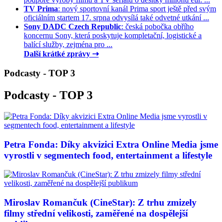
TV Prima
: nový sportovní kanál Prima sport ještě před svým
oficiálním startem 17. srpna odvysílá také odvetné utkání ...
Sony DADC Czech Republic
: česká pobočka obřího
koncernu Sony, která poskytuje kompletační, logistické a
balící služby, zejména pro ...
Další krátké zprávy ⇢
Podcasty - TOP 3
Podcasty - TOP 3
Petra Fonda: Díky akvizici Extra Online Media jsme
vyrostli v segmentech food, entertainment a lifestyle
Miroslav Romančuk (CineStar): Z trhu zmizely
filmy střední velikosti, zaměřené na dospělejší