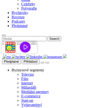
Celebrity
Polygrafie
Rychlovky
Recenze
Podcasty
Předplatné
Předplatné
Přihlášení
Byznysové segmenty
Televize
Film
Internet
Miliardáři
Mediální agentury
E-commerce
Start-up
Vydavatelství