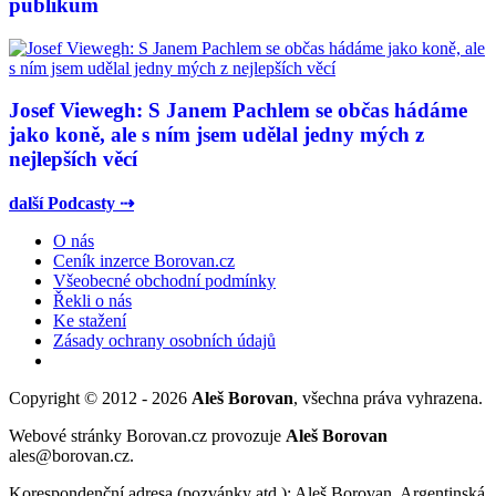
publikum
Josef Viewegh: S Janem Pachlem se občas hádáme
jako koně, ale s ním jsem udělal jedny mých z
nejlepších věcí
další Podcasty ⇢
O nás
Ceník inzerce Borovan.cz
Všeobecné obchodní podmínky
Řekli o nás
Ke stažení
Zásady ochrany osobních údajů
Copyright © 2012 - 2026
Aleš Borovan
, všechna práva vyhrazena.
Webové stránky Borovan.cz provozuje
Aleš Borovan
ales@borovan.cz.
Korespondenční adresa (pozvánky atd.): Aleš Borovan, Argentinská