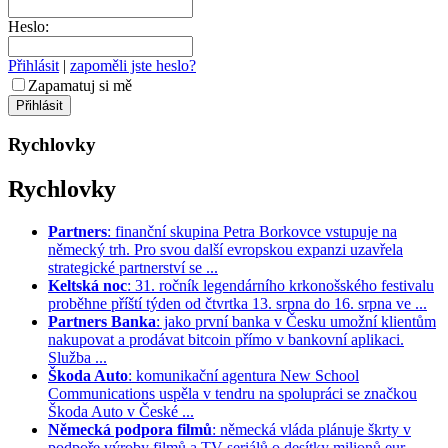
Heslo:
Přihlásit
|
zapoměli jste heslo?
Zapamatuj si mě
Rychlovky
Rychlovky
Partners
: finanční skupina Petra Borkovce vstupuje na
německý trh. Pro svou další evropskou expanzi uzavřela
strategické partnerství se ...
Keltská noc
: 31. ročník legendárního krkonošského festivalu
proběhne příští týden od čtvrtka 13. srpna do 16. srpna ve ...
Partners Banka
: jako první banka v Česku umožní klientům
nakupovat a prodávat bitcoin přímo v bankovní aplikaci.
Služba ...
Škoda Auto
: komunikační agentura New School
Communications uspěla v tendru na spolupráci se značkou
Škoda Auto v České ...
Německá podpora filmů
: německá vláda plánuje škrty v
podpoře výroby filmů a TV seriálů o desítky milionů eur. ...