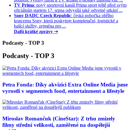
TV Prima
: nový sportovní kanál Prima sport ještě před svým
oficiálním startem 17. srpna odvysílá také odvetné utkání ...
Sony DADC Czech Republic
: česká pobočka obřího
koncernu Sony, která poskytuje kompletační, logistické a
balící služby, zejména pro ...
Další krátké zprávy ⇢
Podcasty - TOP 3
Podcasty - TOP 3
Petra Fonda: Díky akvizici Extra Online Media jsme
vyrostli v segmentech food, entertainment a lifestyle
Miroslav Romančuk (CineStar): Z trhu zmizely
filmy střední velikosti, zaměřené na dospělejší