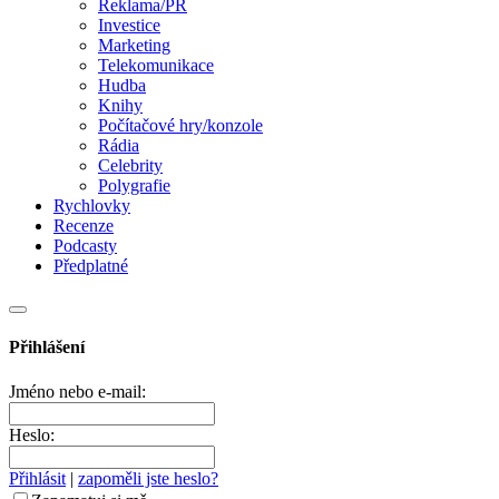
Reklama/PR
Investice
Marketing
Telekomunikace
Hudba
Knihy
Počítačové hry/konzole
Rádia
Celebrity
Polygrafie
Rychlovky
Recenze
Podcasty
Předplatné
Přihlášení
Jméno nebo e-mail:
Heslo:
Přihlásit
|
zapoměli jste heslo?