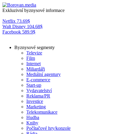
Exkluzivní byznysové informace
Netflix
73.69
$
Walt Disney
104.68
$
Facebook
589.9
$
Byznysové segmenty
Televize
Film
Internet
Miliardáři
Mediální agentury
E-commerce
Start-up
Vydavatelství
Reklama/PR
Investice
Marketing
Telekomunikace
Hudba
Knihy
Počítačové hry/konzole
Rádia