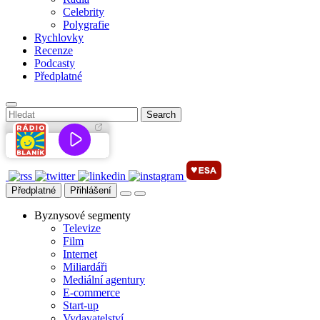
Celebrity
Polygrafie
Rychlovky
Recenze
Podcasty
Předplatné
Předplatné
Přihlášení
Byznysové segmenty
Televize
Film
Internet
Miliardáři
Mediální agentury
E-commerce
Start-up
Vydavatelství