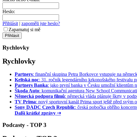
Heslo:
Přihlásit
|
zapoměli jste heslo?
Zapamatuj si mě
Rychlovky
Rychlovky
Partners
: finanční skupina Petra Borkovce vstupuje na německý 
Keltská noc
: 31. ročník legendárního krkonošského festivalu pr
Partners Banka
: jako první banka v Česku umožní klientům na
Škoda Auto
: komunikační agentura New School Communication
Německá podpora filmů
: německá vláda plánuje škrty v podpo
TV Prima
: nový sportovní kanál Prima sport ještě před svým of
Sony DADC Czech Republic
: česká pobočka obřího koncernu 
Další krátké zprávy ⇢
Podcasty - TOP 3