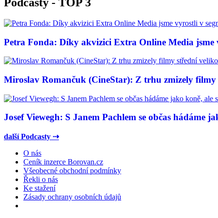
Podcasty - TOP 3
Petra Fonda: Díky akvizici Extra Online Media jsme vy
Miroslav Romančuk (CineStar): Z trhu zmizely filmy s
Josef Viewegh: S Janem Pachlem se občas hádáme jako
další Podcasty ⇢
O nás
Ceník inzerce Borovan.cz
Všeobecné obchodní podmínky
Řekli o nás
Ke stažení
Zásady ochrany osobních údajů