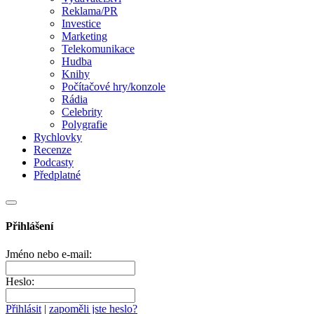
Reklama/PR
Investice
Marketing
Telekomunikace
Hudba
Knihy
Počítačové hry/konzole
Rádia
Celebrity
Polygrafie
Rychlovky
Recenze
Podcasty
Předplatné
Přihlášení
Jméno nebo e-mail:
Heslo:
Přihlásit
|
zapoměli jste heslo?