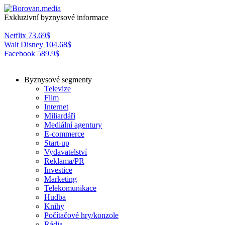
Exkluzivní byznysové informace
Netflix
73.69
$
Walt Disney
104.68
$
Facebook
589.9
$
Byznysové segmenty
Televize
Film
Internet
Miliardáři
Mediální agentury
E-commerce
Start-up
Vydavatelství
Reklama/PR
Investice
Marketing
Telekomunikace
Hudba
Knihy
Počítačové hry/konzole
Rádia