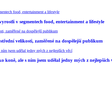
rostli v segmentech food, entertainment a lifestyle
třední velikosti, zaměřené na dospělejší publikum
 koně, ale s ním jsem udělal jedny mých z nejlepších 