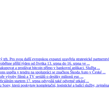
trh. Pro svou další evropskou expanzi uzavřela strategické partnerství 
oběhne příští týden od čtvrtka 13. srpna do 16. srpna ve ...
kupovat a prodávat bitcoin přímo v bankovní aplikaci. Služba ...
s uspěla v tendru na spolupráci se značkou Škoda Auto v České ...
ře výroby filmů a TV seriálů o desítky milionů eur. ...
iciálním startem 17. srpna odvysílá také odvetné utkání ...
Sony, která poskytuje kompletační, logistické a balící služby, zejména 