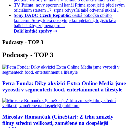
TV Prima
: nový sportovní kanál Prima sport ještě před svým
oficiálním startem 17. srpna odvysílá také odvetné utkání ...
Sony DADC Czech Republic
: česká pobočka obřího
koncernu Sony, která poskytuje kompletační, logistické a
balící služby, zejména pro ...
Další krátké zprávy ⇢
Podcasty - TOP 3
Podcasty - TOP 3
Petra Fonda: Díky akvizici Extra Online Media jsme
vyrostli v segmentech food, entertainment a lifestyle
Miroslav Romančuk (CineStar): Z trhu zmizely
filmy střední velikosti, zaměřené na dospělejší