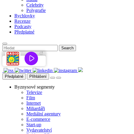
Celebrity
Polygrafie
Rychlovky
Recenze
Podcasty
Předplatné
Předplatné
Přihlášení
Byznysové segmenty
Televize
Film
Internet
Miliardáři
Mediální agentury
E-commerce
Start-up
Vydavatelství