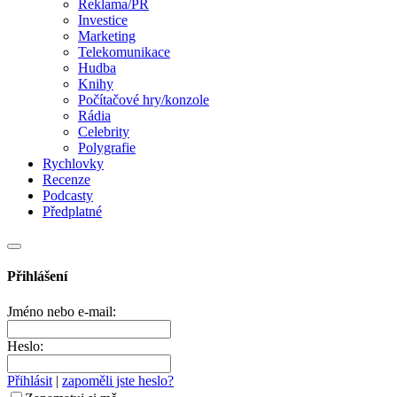
Reklama/PR
Investice
Marketing
Telekomunikace
Hudba
Knihy
Počítačové hry/konzole
Rádia
Celebrity
Polygrafie
Rychlovky
Recenze
Podcasty
Předplatné
Přihlášení
Jméno nebo e-mail:
Heslo:
Přihlásit
|
zapoměli jste heslo?