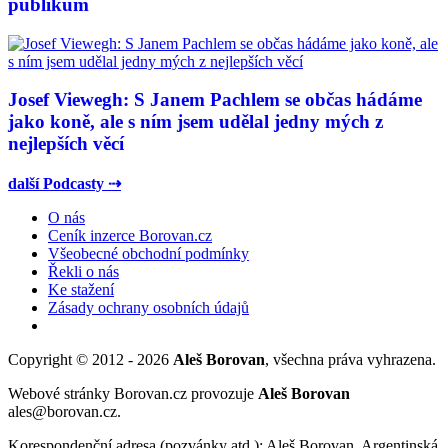
publikum
Josef Viewegh: S Janem Pachlem se občas hádáme
jako koně, ale s ním jsem udělal jedny mých z
nejlepších věcí
další Podcasty ⇢
O nás
Ceník inzerce Borovan.cz
Všeobecné obchodní podmínky
Řekli o nás
Ke stažení
Zásady ochrany osobních údajů
Copyright © 2012 - 2026
Aleš Borovan
, všechna práva vyhrazena.
Webové stránky Borovan.cz provozuje
Aleš Borovan
ales@borovan.cz.
Korespondenční adresa (pozvánky atd.): Aleš Borovan, Argentinská