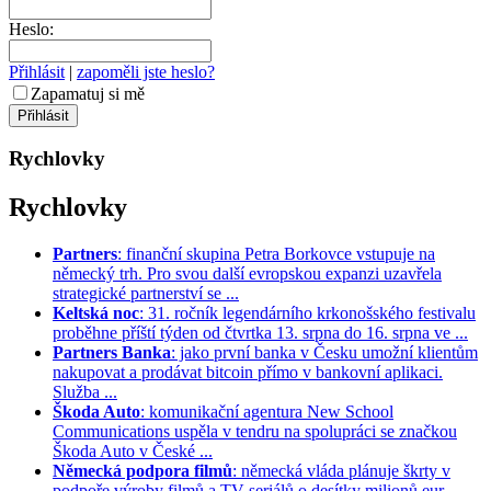
Heslo:
Přihlásit
|
zapoměli jste heslo?
Zapamatuj si mě
Rychlovky
Rychlovky
Partners
: finanční skupina Petra Borkovce vstupuje na
německý trh. Pro svou další evropskou expanzi uzavřela
strategické partnerství se ...
Keltská noc
: 31. ročník legendárního krkonošského festivalu
proběhne příští týden od čtvrtka 13. srpna do 16. srpna ve ...
Partners Banka
: jako první banka v Česku umožní klientům
nakupovat a prodávat bitcoin přímo v bankovní aplikaci.
Služba ...
Škoda Auto
: komunikační agentura New School
Communications uspěla v tendru na spolupráci se značkou
Škoda Auto v České ...
Německá podpora filmů
: německá vláda plánuje škrty v
podpoře výroby filmů a TV seriálů o desítky milionů eur. ...