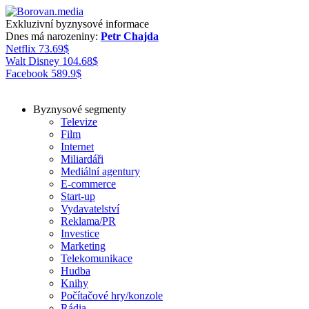
Exkluzivní byznysové informace
Dnes má narozeniny:
Petr Chajda
Netflix
73.69
$
Walt Disney
104.68
$
Facebook
589.9
$
Byznysové segmenty
Televize
Film
Internet
Miliardáři
Mediální agentury
E-commerce
Start-up
Vydavatelství
Reklama/PR
Investice
Marketing
Telekomunikace
Hudba
Knihy
Počítačové hry/konzole
Rádia