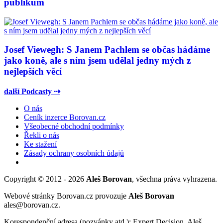
publikum
Josef Viewegh: S Janem Pachlem se občas hádáme
jako koně, ale s ním jsem udělal jedny mých z
nejlepších věcí
další Podcasty ⇢
O nás
Ceník inzerce Borovan.cz
Všeobecné obchodní podmínky
Řekli o nás
Ke stažení
Zásady ochrany osobních údajů
Copyright © 2012 - 2026
Aleš Borovan
, všechna práva vyhrazena.
Webové stránky Borovan.cz provozuje
Aleš Borovan
ales@borovan.cz.
Korespondenční adresa (pozvánky atd.): Expert Decision, Aleš