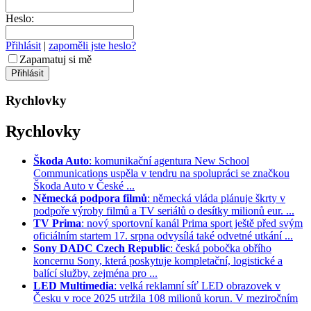
Heslo:
Přihlásit
|
zapoměli jste heslo?
Zapamatuj si mě
Rychlovky
Rychlovky
Škoda Auto
: komunikační agentura New School
Communications uspěla v tendru na spolupráci se značkou
Škoda Auto v České ...
Německá podpora filmů
: německá vláda plánuje škrty v
podpoře výroby filmů a TV seriálů o desítky milionů eur. ...
TV Prima
: nový sportovní kanál Prima sport ještě před svým
oficiálním startem 17. srpna odvysílá také odvetné utkání ...
Sony DADC Czech Republic
: česká pobočka obřího
koncernu Sony, která poskytuje kompletační, logistické a
balící služby, zejména pro ...
LED Multimedia
: velká reklamní síť LED obrazovek v
Česku v roce 2025 utržila 108 milionů korun. V meziročním
...