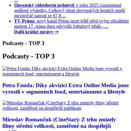
Slovenský videoherní průmysl
: v roku 2025 zaznamenal
smíšené výsledky. Celkový obrat slovenských herních studií
meziročně narostl ze 67,8 ...
TV Prima
: nový kanál Prima sport ještě před svým oficiálním
startem 17. srpna dnes odvysílá fotbalový trhák - ...
Další krátké zprávy ⇢
Podcasty - TOP 3
Podcasty - TOP 3
Petra Fonda: Díky akvizici Extra Online Media jsme
vyrostli v segmentech food, entertainment a lifestyle
Miroslav Romančuk (CineStar): Z trhu zmizely
filmy střední velikosti, zaměřené na dospělejší