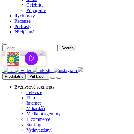
Celebrity
Polygrafie
Rychlovky
Recenze
Podcasty
Předplatné
Předplatné
Přihlášení
Byznysové segmenty
Televize
Film
Internet
Miliardáři
Mediální agentury
E-commerce
Start-up
Vydavatelství