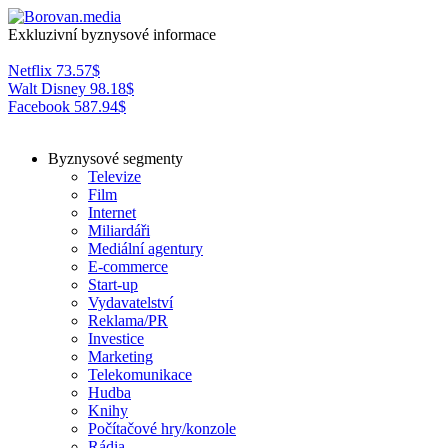
Exkluzivní byznysové informace
Netflix
73.57
$
Walt Disney
98.18
$
Facebook
587.94
$
Byznysové segmenty
Televize
Film
Internet
Miliardáři
Mediální agentury
E-commerce
Start-up
Vydavatelství
Reklama/PR
Investice
Marketing
Telekomunikace
Hudba
Knihy
Počítačové hry/konzole
Rádia