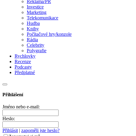
Reklama/PR
Investice
Marketing
Telekomunikace
Hudba
Knihy
Počítačové hry/konzole
Rádia
Celebrity
Polygrafie
Rychlovky
Recenze
Podcasty
Předplatné
Přihlášení
Jméno nebo e-mail:
Heslo:
Přihlásit
|
zapoměli jste heslo?