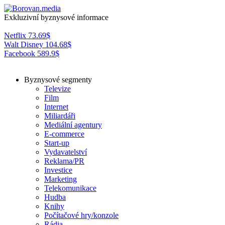
Exkluzivní byznysové informace
Netflix
73.69
$
Walt Disney
104.68
$
Facebook
589.9
$
Byznysové segmenty
Televize
Film
Internet
Miliardáři
Mediální agentury
E-commerce
Start-up
Vydavatelství
Reklama/PR
Investice
Marketing
Telekomunikace
Hudba
Knihy
Počítačové hry/konzole
Rádia