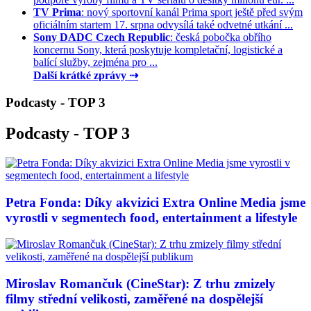
TV Prima
: nový sportovní kanál Prima sport ještě před svým
oficiálním startem 17. srpna odvysílá také odvetné utkání ...
Sony DADC Czech Republic
: česká pobočka obřího
koncernu Sony, která poskytuje kompletační, logistické a
balící služby, zejména pro ...
Další krátké zprávy ⇢
Podcasty - TOP 3
Podcasty - TOP 3
Petra Fonda: Díky akvizici Extra Online Media jsme
vyrostli v segmentech food, entertainment a lifestyle
Miroslav Romančuk (CineStar): Z trhu zmizely
filmy střední velikosti, zaměřené na dospělejší