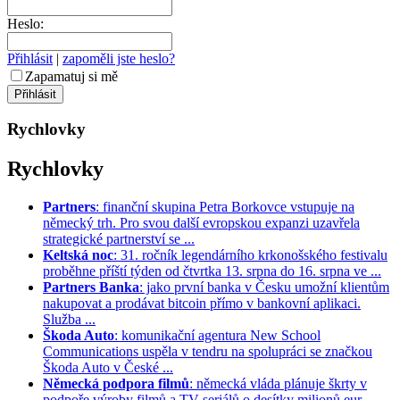
Heslo:
Přihlásit
|
zapoměli jste heslo?
Zapamatuj si mě
Rychlovky
Rychlovky
Partners
: finanční skupina Petra Borkovce vstupuje na
německý trh. Pro svou další evropskou expanzi uzavřela
strategické partnerství se ...
Keltská noc
: 31. ročník legendárního krkonošského festivalu
proběhne příští týden od čtvrtka 13. srpna do 16. srpna ve ...
Partners Banka
: jako první banka v Česku umožní klientům
nakupovat a prodávat bitcoin přímo v bankovní aplikaci.
Služba ...
Škoda Auto
: komunikační agentura New School
Communications uspěla v tendru na spolupráci se značkou
Škoda Auto v České ...
Německá podpora filmů
: německá vláda plánuje škrty v
podpoře výroby filmů a TV seriálů o desítky milionů eur. ...