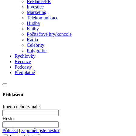
Reklama/PR
Investice
Marketing
Telekomunikace
Hudba
Knihy
Počítačové hry/konzole
Rádia
Celebrity
Polygrafie
Rychlovky
Recenze
Podcasty
Předplatné
Přihlášení
Jméno nebo e-mail:
Heslo:
Přihlásit
|
zapoměli jste heslo?