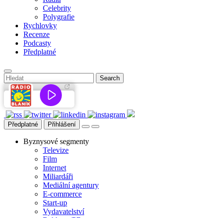
Celebrity
Polygrafie
Rychlovky
Recenze
Podcasty
Předplatné
Předplatné
Přihlášení
Byznysové segmenty
Televize
Film
Internet
Miliardáři
Mediální agentury
E-commerce
Start-up
Vydavatelství