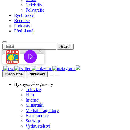
Celebrity
Polygrafie
Rychlovky
Recenze
Podcasty
Předplatné
Předplatné
Přihlášení
Byznysové segmenty
Televize
Film
Internet
Miliardáři
Mediální agentury
E-commerce
Start-up
Vydavatelství