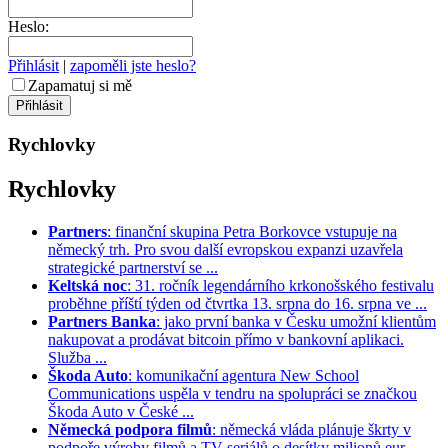
Heslo:
Přihlásit
|
zapoměli jste heslo?
Zapamatuj si mě
Rychlovky
Rychlovky
Partners
: finanční skupina Petra Borkovce vstupuje na
německý trh. Pro svou další evropskou expanzi uzavřela
strategické partnerství se ...
Keltská noc
: 31. ročník legendárního krkonošského festivalu
proběhne příští týden od čtvrtka 13. srpna do 16. srpna ve ...
Partners Banka
: jako první banka v Česku umožní klientům
nakupovat a prodávat bitcoin přímo v bankovní aplikaci.
Služba ...
Škoda Auto
: komunikační agentura New School
Communications uspěla v tendru na spolupráci se značkou
Škoda Auto v České ...
Německá podpora filmů
: německá vláda plánuje škrty v
podpoře výroby filmů a TV seriálů o desítky milionů eur. ...