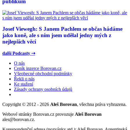
publikum
Josef Viewegh: S Janem Pachlem se občas hádáme
jako koně, ale s ním jsem udělal jedny mých z
nejlepších věcí
další Podcasty ⇢
O nás
Ceník inzerce Borovan.cz
Všeobecné obchodní podmínky
Řekli o nás
Ke stažení
Zásady ochrany osobních údajů
Copyright © 2012 - 2026
Aleš Borovan
, všechna práva vyhrazena.
Webové stránky Borovan.cz provozuje
Aleš Borovan
ales@borovan.cz.
Korespondenční adresa (pozvánky atd.): Aleš Borovan, Argentinská