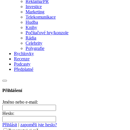
Reklama/PR
Investice
Marketing
Telekomunikace
Hudba
Knihy
Počítačové hry/konzole
Rádia
Celebrity
Polygrafie
Rychlovky
Recenze
Podcasty
Předplatné
Přihlášení
Jméno nebo e-mail:
Heslo:
Přihlásit
|
zapoměli jste heslo?