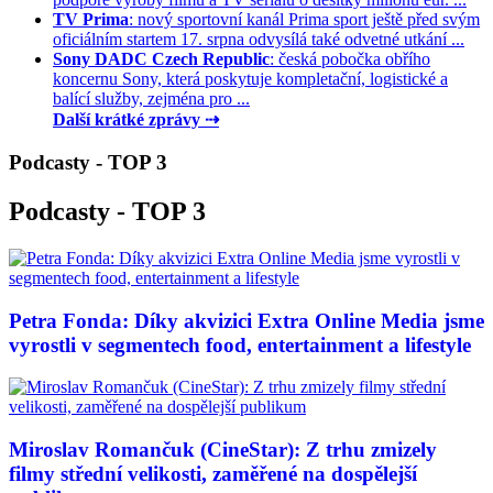
TV Prima
: nový sportovní kanál Prima sport ještě před svým
oficiálním startem 17. srpna odvysílá také odvetné utkání ...
Sony DADC Czech Republic
: česká pobočka obřího
koncernu Sony, která poskytuje kompletační, logistické a
balící služby, zejména pro ...
Další krátké zprávy ⇢
Podcasty - TOP 3
Podcasty - TOP 3
Petra Fonda: Díky akvizici Extra Online Media jsme
vyrostli v segmentech food, entertainment a lifestyle
Miroslav Romančuk (CineStar): Z trhu zmizely
filmy střední velikosti, zaměřené na dospělejší