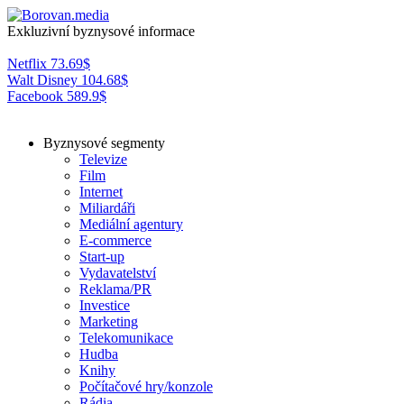
Exkluzivní byznysové informace
Netflix
73.69
$
Walt Disney
104.68
$
Facebook
589.9
$
Byznysové segmenty
Televize
Film
Internet
Miliardáři
Mediální agentury
E-commerce
Start-up
Vydavatelství
Reklama/PR
Investice
Marketing
Telekomunikace
Hudba
Knihy
Počítačové hry/konzole
Rádia