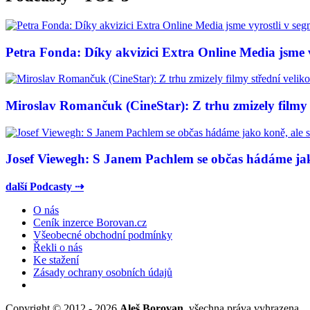
Petra Fonda: Díky akvizici Extra Online Media jsme vy
Miroslav Romančuk (CineStar): Z trhu zmizely filmy s
Josef Viewegh: S Janem Pachlem se občas hádáme jako
další Podcasty ⇢
O nás
Ceník inzerce Borovan.cz
Všeobecné obchodní podmínky
Řekli o nás
Ke stažení
Zásady ochrany osobních údajů
Copyright © 2012 - 2026
Aleš Borovan
, všechna práva vyhrazena.