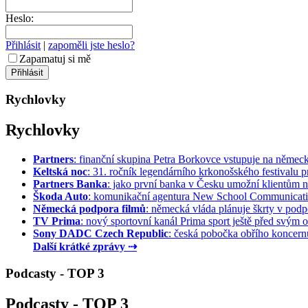
Heslo:
Přihlásit
|
zapoměli jste heslo?
Zapamatuj si mě
Rychlovky
Rychlovky
Partners
: finanční skupina Petra Borkovce vstupuje na německý 
Keltská noc
: 31. ročník legendárního krkonošského festivalu pr
Partners Banka
: jako první banka v Česku umožní klientům na
Škoda Auto
: komunikační agentura New School Communication
Německá podpora filmů
: německá vláda plánuje škrty v podpo
TV Prima
: nový sportovní kanál Prima sport ještě před svým of
Sony DADC Czech Republic
: česká pobočka obřího koncernu 
Další krátké zprávy ⇢
Podcasty - TOP 3
Podcasty - TOP 3