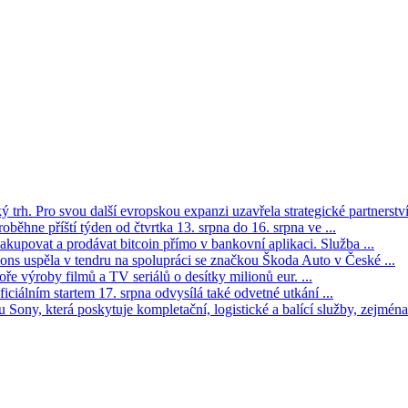
trh. Pro svou další evropskou expanzi uzavřela strategické partnerství 
oběhne příští týden od čtvrtka 13. srpna do 16. srpna ve ...
kupovat a prodávat bitcoin přímo v bankovní aplikaci. Služba ...
s uspěla v tendru na spolupráci se značkou Škoda Auto v České ...
ře výroby filmů a TV seriálů o desítky milionů eur. ...
iciálním startem 17. srpna odvysílá také odvetné utkání ...
Sony, která poskytuje kompletační, logistické a balící služby, zejména 