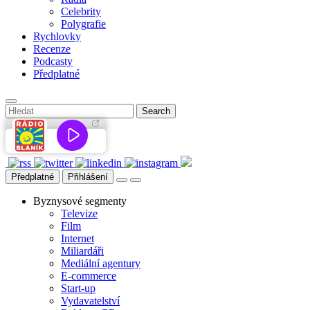
Celebrity
Polygrafie
Rychlovky
Recenze
Podcasty
Předplatné
Předplatné
Přihlášení
Byznysové segmenty
Televize
Film
Internet
Miliardáři
Mediální agentury
E-commerce
Start-up
Vydavatelství