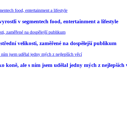
rostli v segmentech food, entertainment a lifestyle
třední velikosti, zaměřené na dospělejší publikum
 koně, ale s ním jsem udělal jedny mých z nejlepších 