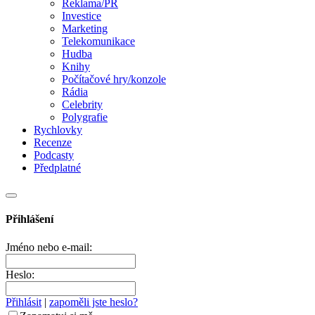
Reklama/PR
Investice
Marketing
Telekomunikace
Hudba
Knihy
Počítačové hry/konzole
Rádia
Celebrity
Polygrafie
Rychlovky
Recenze
Podcasty
Předplatné
Přihlášení
Jméno nebo e-mail:
Heslo:
Přihlásit
|
zapoměli jste heslo?