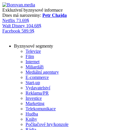
Exkluzivní byznysové informace
Dnes má narozeniny:
Petr Chajda
Netflix
73.69
$
Walt Disney
104.68
$
Facebook
589.9
$
Byznysové segmenty
Televize
Film
Internet
Miliardáři
Mediální agentury
E-commerce
Start-up
Vydavatelství
Reklama/PR
Investice
Marketing
Telekomunikace
Hudba
Knihy
Počítačové hry/konzole
Rádia