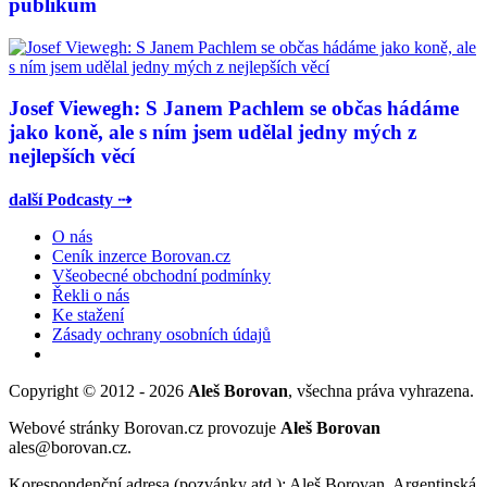
publikum
Josef Viewegh: S Janem Pachlem se občas hádáme
jako koně, ale s ním jsem udělal jedny mých z
nejlepších věcí
další Podcasty ⇢
O nás
Ceník inzerce Borovan.cz
Všeobecné obchodní podmínky
Řekli o nás
Ke stažení
Zásady ochrany osobních údajů
Copyright © 2012 - 2026
Aleš Borovan
, všechna práva vyhrazena.
Webové stránky Borovan.cz provozuje
Aleš Borovan
ales@borovan.cz.
Korespondenční adresa (pozvánky atd.): Aleš Borovan, Argentinská