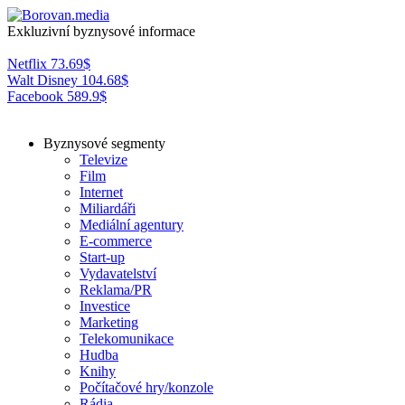
Exkluzivní byznysové informace
Netflix
73.69
$
Walt Disney
104.68
$
Facebook
589.9
$
Byznysové segmenty
Televize
Film
Internet
Miliardáři
Mediální agentury
E-commerce
Start-up
Vydavatelství
Reklama/PR
Investice
Marketing
Telekomunikace
Hudba
Knihy
Počítačové hry/konzole
Rádia