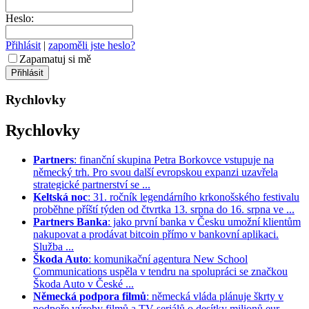
Heslo:
Přihlásit
|
zapoměli jste heslo?
Zapamatuj si mě
Rychlovky
Rychlovky
Partners
: finanční skupina Petra Borkovce vstupuje na
německý trh. Pro svou další evropskou expanzi uzavřela
strategické partnerství se ...
Keltská noc
: 31. ročník legendárního krkonošského festivalu
proběhne příští týden od čtvrtka 13. srpna do 16. srpna ve ...
Partners Banka
: jako první banka v Česku umožní klientům
nakupovat a prodávat bitcoin přímo v bankovní aplikaci.
Služba ...
Škoda Auto
: komunikační agentura New School
Communications uspěla v tendru na spolupráci se značkou
Škoda Auto v České ...
Německá podpora filmů
: německá vláda plánuje škrty v
podpoře výroby filmů a TV seriálů o desítky milionů eur. ...