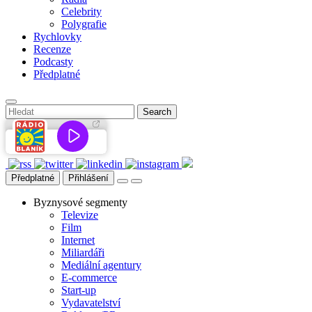
Celebrity
Polygrafie
Rychlovky
Recenze
Podcasty
Předplatné
Předplatné
Přihlášení
Byznysové segmenty
Televize
Film
Internet
Miliardáři
Mediální agentury
E-commerce
Start-up
Vydavatelství