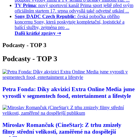
TV Prima
: nový sportovní kanál Prima sport ještě před svým
oficiálním startem 17. srpna odvysílá také odvetné utkání ...
Sony DADC Czech Republic
: česká pobočka obřího
koncernu Sony, která poskytuje kompletační, logistické a
balící služby, zejména pro ...
Další krátké zprávy ⇢
Podcasty - TOP 3
Podcasty - TOP 3
Petra Fonda: Díky akvizici Extra Online Media jsme
vyrostli v segmentech food, entertainment a lifestyle
Miroslav Romančuk (CineStar): Z trhu zmizely
filmy střední velikosti, zaměřené na dospělejší