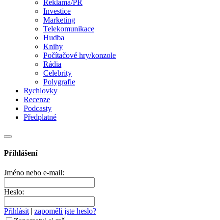
Reklama/PR
Investice
Marketing
Telekomunikace
Hudba
Knihy
Počítačové hry/konzole
Rádia
Celebrity
Polygrafie
Rychlovky
Recenze
Podcasty
Předplatné
Přihlášení
Jméno nebo e-mail:
Heslo:
Přihlásit
|
zapoměli jste heslo?