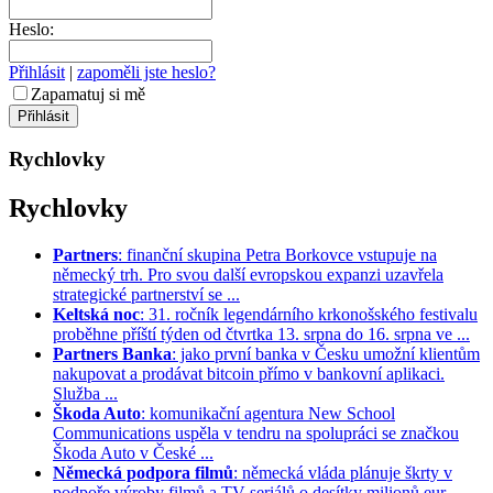
Heslo:
Přihlásit
|
zapoměli jste heslo?
Zapamatuj si mě
Rychlovky
Rychlovky
Partners
: finanční skupina Petra Borkovce vstupuje na
německý trh. Pro svou další evropskou expanzi uzavřela
strategické partnerství se ...
Keltská noc
: 31. ročník legendárního krkonošského festivalu
proběhne příští týden od čtvrtka 13. srpna do 16. srpna ve ...
Partners Banka
: jako první banka v Česku umožní klientům
nakupovat a prodávat bitcoin přímo v bankovní aplikaci.
Služba ...
Škoda Auto
: komunikační agentura New School
Communications uspěla v tendru na spolupráci se značkou
Škoda Auto v České ...
Německá podpora filmů
: německá vláda plánuje škrty v
podpoře výroby filmů a TV seriálů o desítky milionů eur. ...