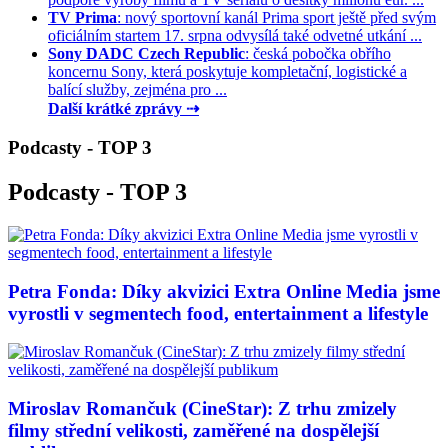
TV Prima
: nový sportovní kanál Prima sport ještě před svým
oficiálním startem 17. srpna odvysílá také odvetné utkání ...
Sony DADC Czech Republic
: česká pobočka obřího
koncernu Sony, která poskytuje kompletační, logistické a
balící služby, zejména pro ...
Další krátké zprávy ⇢
Podcasty - TOP 3
Podcasty - TOP 3
Petra Fonda: Díky akvizici Extra Online Media jsme
vyrostli v segmentech food, entertainment a lifestyle
Miroslav Romančuk (CineStar): Z trhu zmizely
filmy střední velikosti, zaměřené na dospělejší