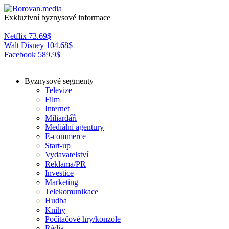
Exkluzivní byznysové informace
Netflix
73.69
$
Walt Disney
104.68
$
Facebook
589.9
$
Byznysové segmenty
Televize
Film
Internet
Miliardáři
Mediální agentury
E-commerce
Start-up
Vydavatelství
Reklama/PR
Investice
Marketing
Telekomunikace
Hudba
Knihy
Počítačové hry/konzole
Rádia