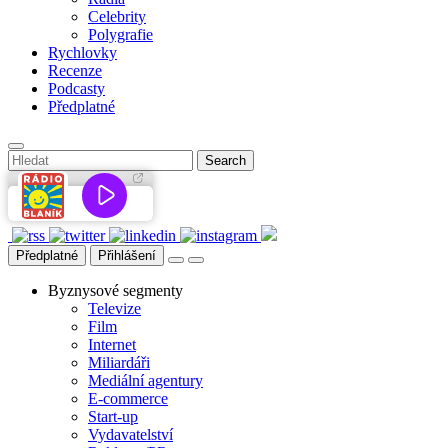
Celebrity
Polygrafie
Rychlovky
Recenze
Podcasty
Předplatné
Předplatné
Přihlášení
Byznysové segmenty
Televize
Film
Internet
Miliardáři
Mediální agentury
E-commerce
Start-up
Vydavatelství