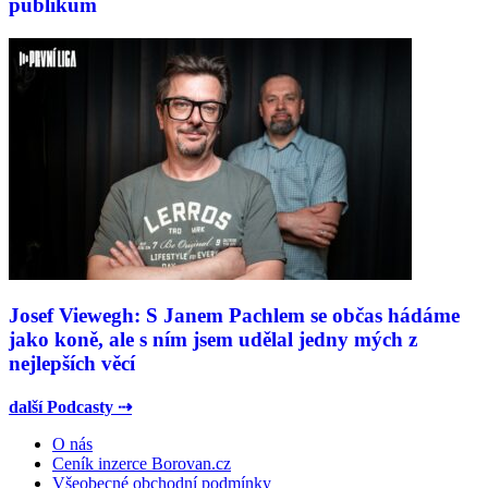
publikum
Josef Viewegh: S Janem Pachlem se občas hádáme
jako koně, ale s ním jsem udělal jedny mých z
nejlepších věcí
další Podcasty ⇢
O nás
Ceník inzerce Borovan.cz
Všeobecné obchodní podmínky