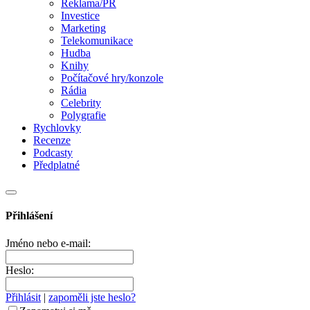
Reklama/PR
Investice
Marketing
Telekomunikace
Hudba
Knihy
Počítačové hry/konzole
Rádia
Celebrity
Polygrafie
Rychlovky
Recenze
Podcasty
Předplatné
Přihlášení
Jméno nebo e-mail:
Heslo:
Přihlásit
|
zapoměli jste heslo?