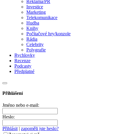
Reklama/PR
Investice
Marketing
Telekomunikace
Hudba
Knihy
Počítačové hry/konzole
Rádia
Celebrity
Polygrafie
Rychlovky
Recenze
Podcasty
Předplatné
Přihlášení
Jméno nebo e-mail:
Heslo:
Přihlásit
|
zapoměli jste heslo?