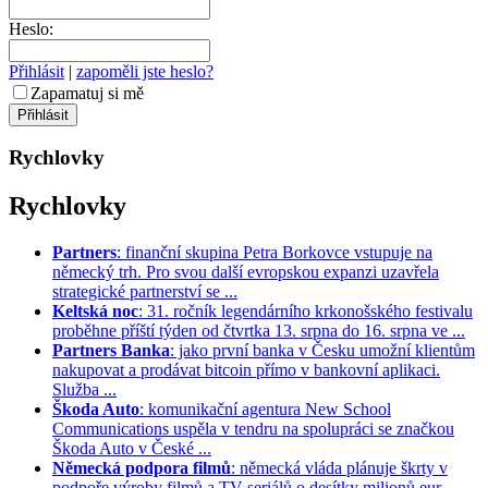
Heslo:
Přihlásit
|
zapoměli jste heslo?
Zapamatuj si mě
Rychlovky
Rychlovky
Partners
: finanční skupina Petra Borkovce vstupuje na
německý trh. Pro svou další evropskou expanzi uzavřela
strategické partnerství se ...
Keltská noc
: 31. ročník legendárního krkonošského festivalu
proběhne příští týden od čtvrtka 13. srpna do 16. srpna ve ...
Partners Banka
: jako první banka v Česku umožní klientům
nakupovat a prodávat bitcoin přímo v bankovní aplikaci.
Služba ...
Škoda Auto
: komunikační agentura New School
Communications uspěla v tendru na spolupráci se značkou
Škoda Auto v České ...
Německá podpora filmů
: německá vláda plánuje škrty v
podpoře výroby filmů a TV seriálů o desítky milionů eur. ...