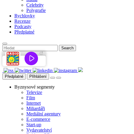
Celebrity
Polygrafie
Rychlovky
Recenze
Podcasty
Předplatné
Předplatné
Přihlášení
Byznysové segmenty
Televize
Film
Internet
Miliardáři
Mediální agentury
E-commerce
Start-up
Vydavatelství