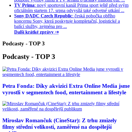
TV Prima
: nový sportovní kanál Prima sport ještě před svým
oficiálním startem 17. srpna odvysílá také odvetné utkání ...
Sony DADC Czech Republic
: česká pobočka obřího
koncernu Sony, která poskytuje kompletační, logistické a
balící služby, zejména pro ...
Další krátké zprávy ⇢
Podcasty - TOP 3
Podcasty - TOP 3
Petra Fonda: Díky akvizici Extra Online Media jsme
vyrostli v segmentech food, entertainment a lifestyle
Miroslav Romančuk (CineStar): Z trhu zmizely
filmy střední velikosti, zaměřené na dospělejší