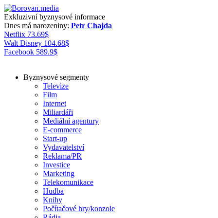
Exkluzivní byznysové informace
Dnes má narozeniny:
Petr Chajda
Netflix
73.69
$
Walt Disney
104.68
$
Facebook
589.9
$
Byznysové segmenty
Televize
Film
Internet
Miliardáři
Mediální agentury
E-commerce
Start-up
Vydavatelství
Reklama/PR
Investice
Marketing
Telekomunikace
Hudba
Knihy
Počítačové hry/konzole
Rádia