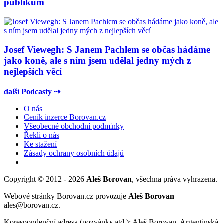
publikum
Josef Viewegh: S Janem Pachlem se občas hádáme
jako koně, ale s ním jsem udělal jedny mých z
nejlepších věcí
další Podcasty ⇢
O nás
Ceník inzerce Borovan.cz
Všeobecné obchodní podmínky
Řekli o nás
Ke stažení
Zásady ochrany osobních údajů
Copyright © 2012 - 2026
Aleš Borovan
, všechna práva vyhrazena.
Webové stránky Borovan.cz provozuje
Aleš Borovan
ales@borovan.cz.
Korespondenční adresa (pozvánky atd.): Aleš Borovan, Argentinská